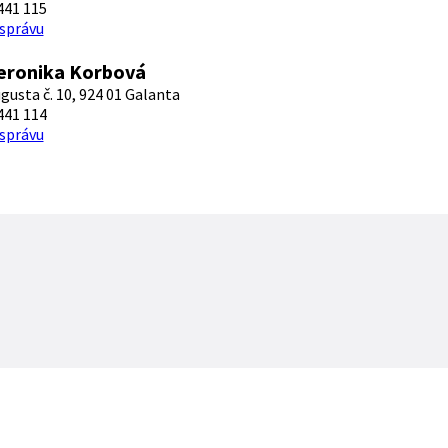
441 115
 správu
eronika Korbová
ugusta č. 10, 924 01 Galanta
441 114
 správu