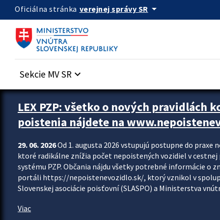
Preskocit na hlavný obsah
arrow_drop_down
verejnej správy SR
Oficiálna stránka
Sekcie MV SR
keyboard_arrow_down
Zastavit automatický posun upútavok
LEX PZP: všetko o nových pravidlách 
poistenia nájdete na www.nepoistenev
29. 06. 2026
Od 1. augusta 2026 vstupujú postupne do praxe 
ktoré radikálne znížia počet nepoistených vozidiel v cestne
systému PZP. Občania nájdu všetky potrebné informácie o 
portáli https://nepoistenevozidlo.sk/, ktorý vznikol v spolu
Slovenskej asociácie poisťovní (SLASPO) a Ministerstva vnútra
Viac