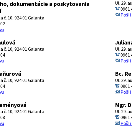
ho, dokumentácie a poskytovania
Ul. 29. a
0961 
í
Pošli
ta č. 10, 924 01 Galanta
102
vu
aulová
Julian
ta č. 10, 924 01 Galanta
Ul. 29. a
104
0961 
vu
Pošli
aňurová
Bc. Re
ta č. 10, 924 01 Galanta
Ul. 29. a
104
0961 
vu
Pošli
Keményová
Mgr. D
ta č. 10, 924 01 Galanta
Ul. 29. a
108
0961 
vu
Pošli