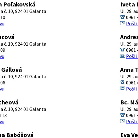
a Poľakovská
Iveta
ta č. 10, 924 01 Galanta
Ul. 29. a
110
0961 
vu
Pošli
bcová
Andre
ta č. 10, 924 01 Galanta
Ul. 29. a
109
0961 
vu
Pošli
 Gállová
Anna 
ta č. 10, 924 01 Galanta
Ul. 29. a
106
0961 
vu
Pošli
theová
Bc. Má
ta č. 10, 924 01 Galanta
Ul. 29. a
113
0961 
vu
Pošli
ana Babóšová
Eva V