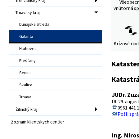
Trenčiansky kraj
Všeobec
vnútorná sp
Trnavský kraj
Dunajská Streda
Galanta
Krízové ria
Hlohovec
Piešťany
Kataster
Senica
Katastr
Skalica
JUDr. Zu
Trnava
Ul. 29. augus
0961 441 
Žilinský kraj
Pošli sprá
Zoznam klientskych centier
Ing. Miro