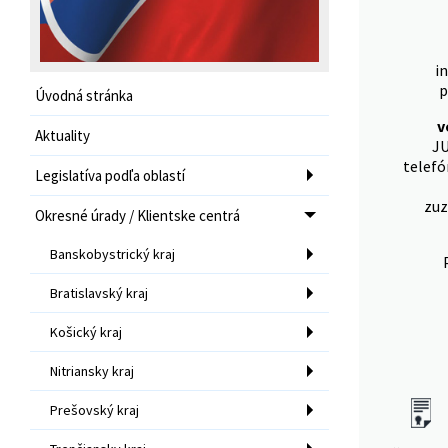
i
p
Úvodná stránka
v
Aktuality
JU
telefó
Legislatíva podľa oblastí
zuz
Okresné úrady / Klientske centrá
Banskobystrický kraj
Bratislavský kraj
Košický kraj
Nitriansky kraj
Prešovský kraj