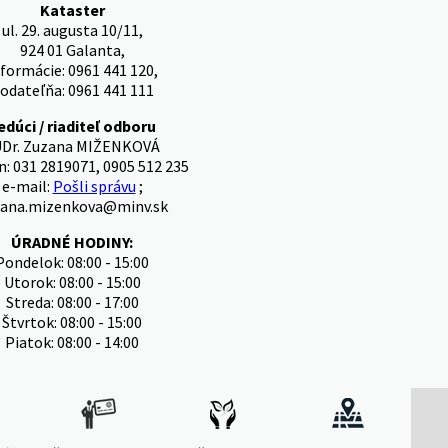
Kataster
ul. 29. augusta 10/11,
924 01 Galanta,
nformácie: 0961 441 120,
odateľňa: 0961 441 111
edúci / riaditeľ odboru
Dr. Zuzana MIŽENKOVÁ
n: 031 2819071, 0905 512 235
e-mail:
Pošli správu
;
ana.mizenkova@minv.sk
ÚRADNÉ HODINY:
Pondelok: 08:00 - 15:00
Utorok: 08:00 - 15:00
Streda: 08:00 - 17:00
Štvrtok: 08:00 - 15:00
Piatok: 08:00 - 14:00