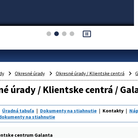
pause_presentation
dy
Okresné úrady
Okresné úrady / Klientske centrá
G
é úrady / Klientske centrá / Gal
Úradná tabuľa
Dokumenty na stiahnutie
Kontakty
Náp
dokumenty na stiahnutie
entske centrum Galanta