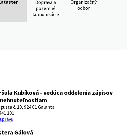
Kataster
Organizačný
Doprava a
odbor
pozemné
komunikácie
ršula Kubíková - vedúca oddelenia zápisov
 nehnuteľnostiam
ugusta č. 10, 924 01 Galanta
441 101
 správu
stera Gálová