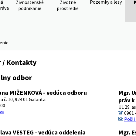
ná
Pozemky a lesy
Živnostenské
Životné
ráva
podnikanie
prostredie
denie
 / Kontakty
álny odbor
zana MIŽENKOVÁ - vedúca odboru
Mgr. U
ta č. 10, 924 01 Galanta
práv k
100
Ul. 29. a
vu
0961 
Pošli
slava VESTEG - vedúca oddelenia
Mgr. E