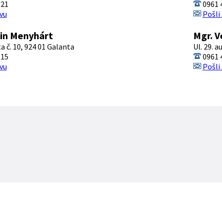
121
0961 
vu
Pošli
lin Menyhárt
Mgr. V
ta č. 10, 924 01 Galanta
Ul. 29. a
115
0961 
vu
Pošli