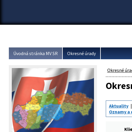
Úvodná stránka MV SR
Okresné úrady
Okresné úra
Okresn
Aktuality
Oznamy a 
Kli