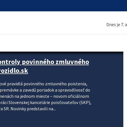
Dnes je 7.
kontroly povinného zmluvného
ozidlo.sk
nové pravidlá povinného zmluvného poistenia,
j premávke a zavedú poriadok a spravodlivosť do
zmenách na jednom mieste – novom oficiálnom
práci Slovenskej kancelárie poisťovateľov (SKP),
 SR. Novinky predstavili na...