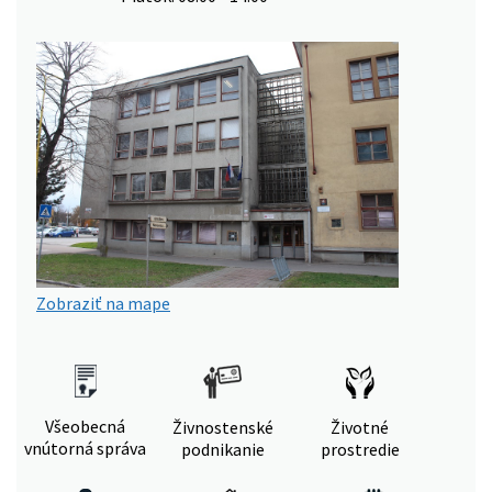
Zobraziť na mape
Všeobecná
Živnostenské
Životné
vnútorná správa
podnikanie
prostredie