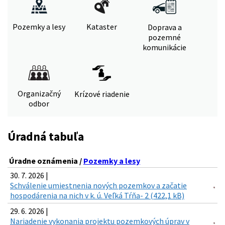
Pozemky a lesy
Kataster
Doprava a
pozemné
komunikácie
Organizačný
Krízové riadenie
odbor
Úradná tabuľa
Úradne oznámenia /
Pozemky a lesy
30. 7. 2026 |
Schválenie umiestnenia nových pozemkov a začatie
hospodárenia na nich v k. ú. Veľká Tŕňa- 2 (422,1 kB)
29. 6. 2026 |
Nariadenie vykonania projektu pozemkových úprav v