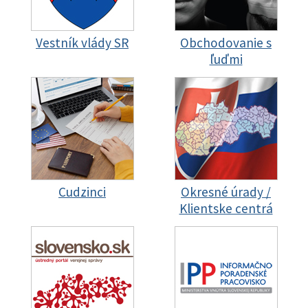
Vestník vlády SR
Obchodovanie s
ľuďmi
Cudzinci
Okresné úrady /
Klientske centrá