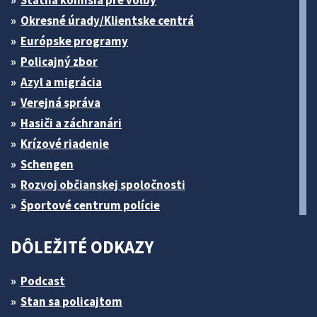
Štátna komisia pre volby
Okresné úrady/Klientske centrá
Európske programy
Policajný zbor
Azyl a migrácia
Verejná správa
Hasiči a záchranári
Krízové riadenie
Schengen
Rozvoj občianskej spoločnosti
Športové centrum polície
DÔLEŽITÉ ODKAZY
Podcast
Stan sa policajtom