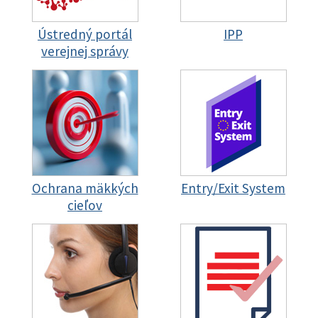
Ústredný portál
IPP
verejnej správy
Ochrana mäkkých
Entry/Exit System
cieľov