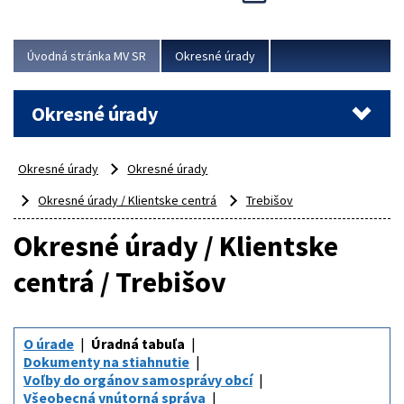
Novinky predstavili na...
Viac
Úvodná stránka MV SR
Okresné úrady
Okresné úrady
Okresné úrady
Okresné úrady
Okresné úrady / Klientske centrá
Trebišov
Okresné úrady / Klientske
centrá / Trebišov
O úrade
Úradná tabuľa
Dokumenty na stiahnutie
Voľby do orgánov samosprávy obcí
Všeobecná vnútorná správa