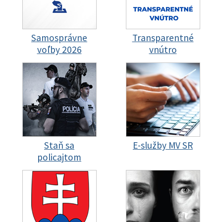
Samosprávne
Transparentné
voľby 2026
vnútro
Staň sa
E-služby MV SR
policajtom