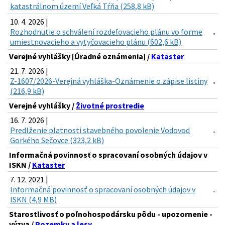
katastrálnom území Veľká Tŕňa (258,8 kB)
10. 4. 2026 |
Rozhodnutie o schválení rozdeľovacieho plánu vo forme
umiestnovacieho a vytyčovacieho plánu (602,6 kB)
Verejné vyhlášky [Úradné oznámenia] /
Kataster
21. 7. 2026 |
Z-1607/2026-Verejná vyhláška-Oznámenie o zápise listiny
(216,9 kB)
Verejné vyhlášky /
Životné prostredie
16. 7. 2026 |
Predlženie platnosti stavebného povolenie Vodovod
Gorkého Sečovce (323,2 kB)
Informačná povinnosť o spracovaní osobných údajov v
ISKN /
Kataster
7. 12. 2021 |
Informačná povinnosť o spracovaní osobných údajov v
ISKN (4,9 MB)
Starostlivosť o poľnohospodársku pôdu - upozornenie -
výzva /
Pozemky a lesy