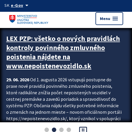
Preskocit na hlavný obsah
arrow_drop_down
SK
e-Gov
menu
Menu
Zastavit automatický posun upútavok
LEX PZP: všetko o nových pravidlách
kontroly povinného zmluvného
poistenia nájdete na
www.nepoistenevozidlo.sk
29. 06. 2026
Od 1. augusta 2026 vstupujú postupne do
praxe nové pravidlá povinného zmluvného poistenia,
ktoré radikálne znížia počet nepoistených vozidiel v
cestnej premávke a zavedú poriadok a spravodlivosť do
systému PZP. Občania nájdu všetky potrebné informácie
o zmenách na jednom mieste – novom oficiálnom portáli
https://nepoistenevozidlo.sk/, ktorý vznikol v spolupráci
Slovenskej kancelárie poisťovateľov (SKP), Slovenskej
pause_presentation
asociácie poisťovní (SLASPO) a Ministerstva vnútra SR.