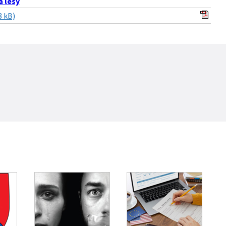
 lesy
8 kB)