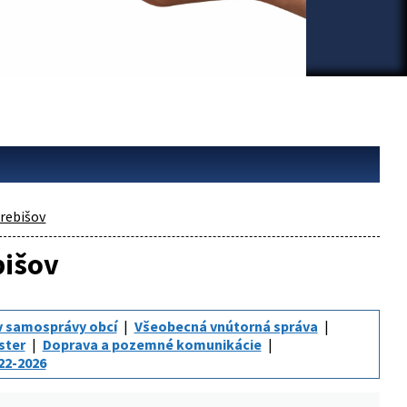
rebišov
bišov
v samosprávy obcí
Všeobecná vnútorná správa
ster
Doprava a pozemné komunikácie
22-2026