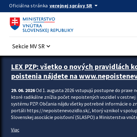
Preskocit na hlavný obsah
arrow_drop_down
verejnej správy SR
Oficiálna stránka
Sekcie MV SR
keyboard_arrow_down
Zastavit automatický posun upútavok
LEX PZP: všetko o nových pravidlách 
poistenia nájdete na www.nepoistenev
29. 06. 2026
Od 1. augusta 2026 vstupujú postupne do praxe 
ktoré radikálne znížia počet nepoistených vozidiel v cestne
systému PZP. Občania nájdu všetky potrebné informácie o 
portáli https://nepoistenevozidlo.sk/, ktorý vznikol v spolu
Slovenskej asociácie poisťovní (SLASPO) a Ministerstva vnútra
Viac