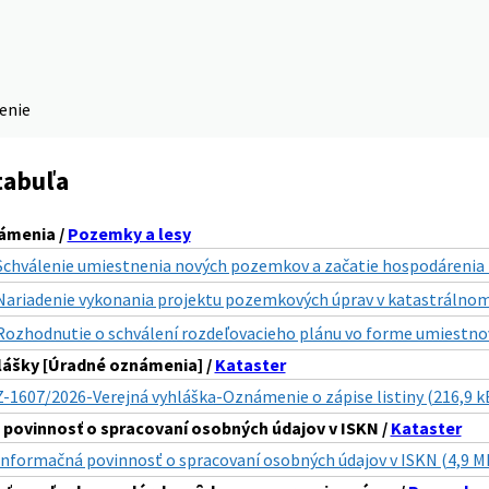
denie
tabuľa
ámenia /
Pozemky a lesy
Schválenie umiestnenia nových pozemkov a začatie hospodárenia na 
Nariadenie vykonania projektu pozemkových úprav v katastrálnom 
Rozhodnutie o schválení rozdeľovacieho plánu vo forme umiestnov
lášky [Úradné oznámenia] /
Kataster
Z-1607/2026-Verejná vyhláška-Oznámenie o zápise listiny (216,9 k
povinnosť o spracovaní osobných údajov v ISKN /
Kataster
Informačná povinnosť o spracovaní osobných údajov v ISKN (4,9 M