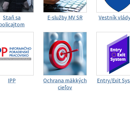
Staň sa
E-služby MV SR
Vestník vlád
policajtom
IPP
Ochrana mäkkých
Entry/Exit Sy
cieľov