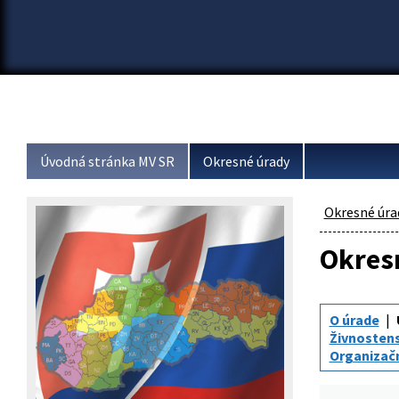
Úvodná stránka MV SR
Okresné úrady
Okresné úra
Okresn
O úrade
Živnosten
Organizač