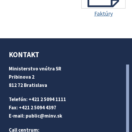
Faktúry
KONTAKT
Ministerstvo vnútra SR
Pribinova 2
812 72 Bratislava
Telefón: +421 2 5094 1111
Fax: +421 2 5094 4397
E-mail:
public@minv
.sk
Call centrum: