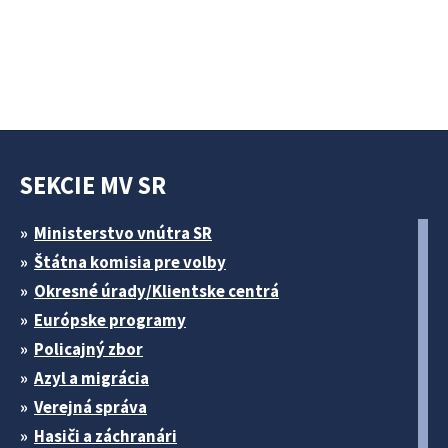
SEKCIE MV SR
Ministerstvo vnútra SR
Štátna komisia pre volby
Okresné úrady/Klientske centrá
Európske programy
Policajný zbor
Azyl a migrácia
Verejná správa
Hasiči a záchranári