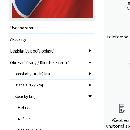
O
M
Úvodná stránka
telefón: se
Aktuality
Legislatíva podľa oblastí
Okresné úrady / Klientske centrá
Banskobystrický kraj
Bratislavský kraj
Košický kraj
Gelnica
Košice
Všeobec
vnútorná sp
Košice-okolie