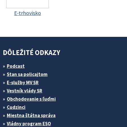
E-trhovisko
DÔLEŽITÉ ODKAZY
Podcast
Stan sa policajtom
E-služby MV SR
Vestník vlády SR
Obchodovanie s ľuďmi
Cudzinci
Miestna štátna správa
Vládny program ESO