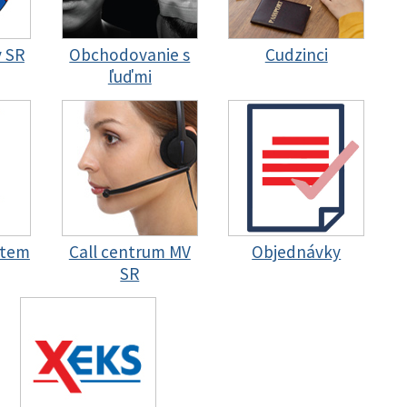
y SR
Obchodovanie s
Cudzinci
ľuďmi
stem
Call centrum MV
Objednávky
SR