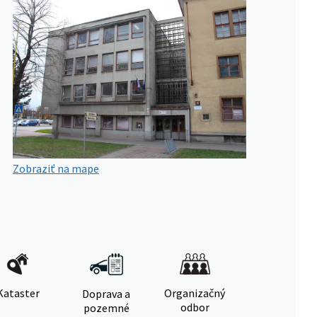
Zobraziť na mape
Kataster
Organizačný
Doprava a
odbor
pozemné