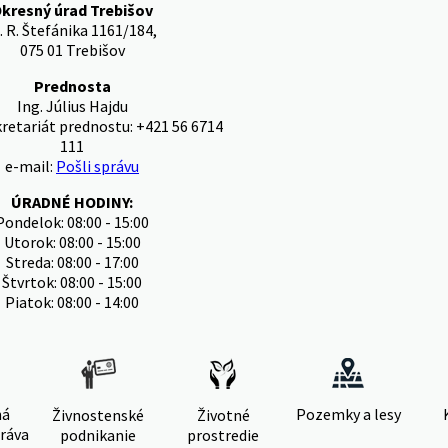
kresný úrad Trebišov
. R. Štefánika 1161/184,
075 01 Trebišov
Prednosta
Ing. Július Hajdu
kretariát prednostu: +421 56 6714
111
e-mail:
Pošli správu
ÚRADNÉ HODINY:
Pondelok: 08:00 - 15:00
Utorok: 08:00 - 15:00
Streda: 08:00 - 17:00
Štvrtok: 08:00 - 15:00
Piatok: 08:00 - 14:00
ná
Pozemky a lesy
Živnostenské
Životné
ráva
podnikanie
prostredie