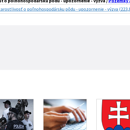
sť o poľnohospodársku pôdu - upozornenie - výzva /
Pozemky a
tarostlivosť o poľnohospodársku pôdu - upozornenie - výzva (223,