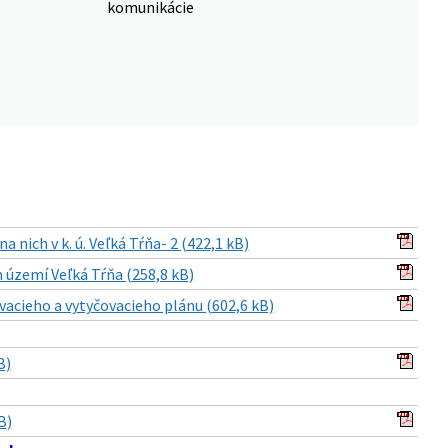
komunikácie
nich v k. ú. Veľká Tŕňa- 2 (422,1 kB)
území Veľká Tŕňa (258,8 kB)
acieho a vytyčovacieho plánu (602,6 kB)
B)
B)