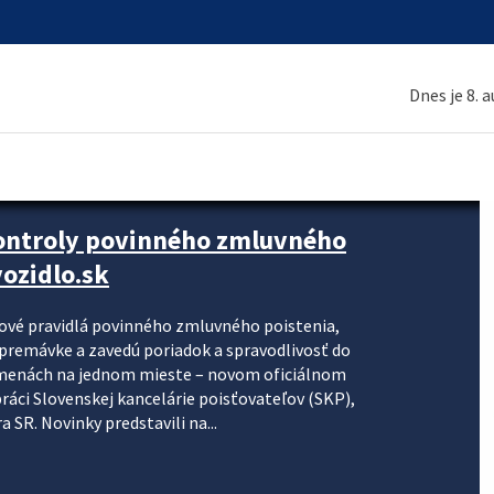
Dnes je 8. 
kontroly povinného zmluvného
ozidlo.sk
nové pravidlá povinného zmluvného poistenia,
j premávke a zavedú poriadok a spravodlivosť do
zmenách na jednom mieste – novom oficiálnom
práci Slovenskej kancelárie poisťovateľov (SKP),
 SR. Novinky predstavili na...