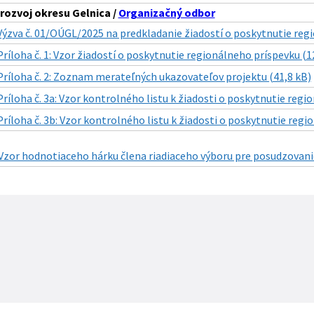
rozvoj okresu Gelnica /
Organizačný odbor
Výzva č. 01/OÚGL/2025 na predkladanie žiadostí o poskytnutie reg
Príloha č. 1: Vzor žiadostí o poskytnutie regionálneho príspevku (1
Príloha č. 2: Zoznam merateľných ukazovateľov projektu (41,8 kB)
Príloha č. 3a: Vzor kontrolného listu k žiadosti o poskytnutie regi
Príloha č. 3b: Vzor kontrolného listu k žiadosti o poskytnutie regi
: Vzor hodnotiaceho hárku člena riadiaceho výboru pre posudzovani