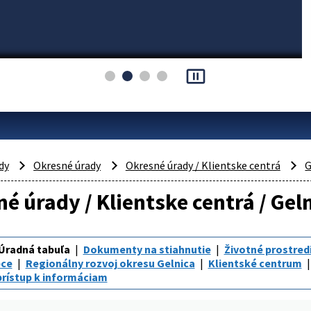
pause_presentation
dy
Okresné úrady
Okresné úrady / Klientske centrá
G
é úrady / Klientske centrá / Gel
Úradná tabuľa
Dokumenty na stiahnutie
Životné prostred
bce
Regionálny rozvoj okresu Gelnica
Klientské centrum
rístup k informáciam