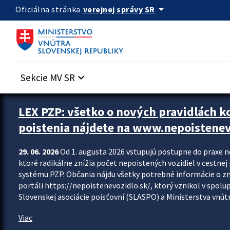
Preskocit na hlavný obsah
arrow_drop_down
verejnej správy SR
Oficiálna stránka
Sekcie MV SR
keyboard_arrow_down
Zastavit automatický posun upútavok
LEX PZP: všetko o nových pravidlách 
poistenia nájdete na www.nepoistenev
29. 06. 2026
Od 1. augusta 2026 vstupujú postupne do praxe 
ktoré radikálne znížia počet nepoistených vozidiel v cestne
systému PZP. Občania nájdu všetky potrebné informácie o 
portáli https://nepoistenevozidlo.sk/, ktorý vznikol v spolu
Slovenskej asociácie poisťovní (SLASPO) a Ministerstva vnútra
Viac