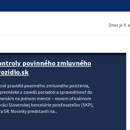
Dnes je 9. 
kontroly povinného zmluvného
ozidlo.sk
nové pravidlá povinného zmluvného poistenia,
j premávke a zavedú poriadok a spravodlivosť do
zmenách na jednom mieste – novom oficiálnom
práci Slovenskej kancelárie poisťovateľov (SKP),
 SR. Novinky predstavili na...