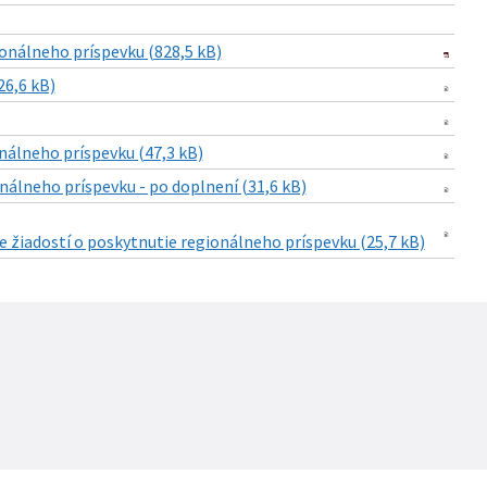
ionálneho príspevku (828,5 kB)
26,6 kB)
onálneho príspevku (47,3 kB)
onálneho príspevku - po doplnení (31,6 kB)
e žiadostí o poskytnutie regionálneho príspevku (25,7 kB)