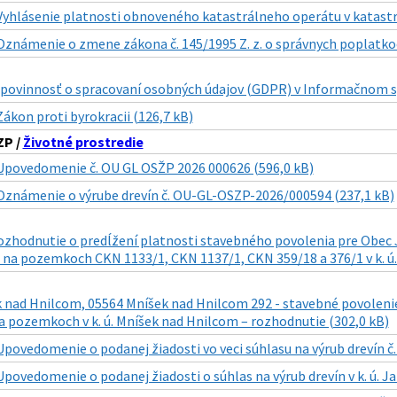
Vyhlásenie platnosti obnoveného katastrálneho operátu v katastr
Oznámenie o zmene zákona č. 145/1995 Z. z. o správnych poplatkoc
povinnosť o spracovaní osobných údajov (GDPR) v Informačnom sy
Zákon proti byrokracii (126,7 kB)
P /
Životné prostredie
Upovedomenie č. OU GL OSŽP 2026 000626 (596,0 kB)
Oznámenie o výrube drevín č. OU-GL-OSZP-2026/000594 (237,1 kB)
ozhodnutie o predĺžení platnosti stavebného povolenia pre Obec J
 na pozemkoch CKN 1133/1, CKN 1137/1, CKN 359/18 a 376/1 v k. ú.
 nad Hnilcom, 05564 Mníšek nad Hnilcom 292 - stavebné povoleni
na pozemkoch v k. ú. Mníšek nad Hnilcom – rozhodnutie (302,0 kB)
Upovedomenie o podanej žiadosti vo veci súhlasu na výrub drevín 
Upovedomenie o podanej žiadosti o súhlas na výrub drevín v k. ú. 