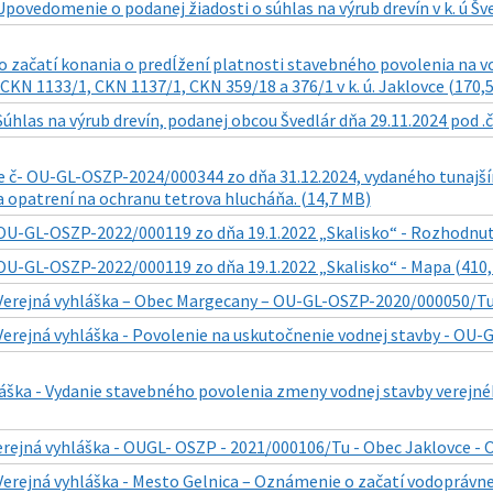
Upovedomenie o podanej žiadosti o súhlas na výrub drevín v k. ú Šve
 začatí konania o predĺžení platnosti stavebného povolenia na vo
N 1133/1, CKN 1137/1, CKN 359/18 a 376/1 v k. ú. Jaklovce (170,5
Súhlas na výrub drevín, podanej obcou Švedlár dňa 29.11.2024 pod 
 č- OU-GL-OSZP-2024/000344 zo dňa 31.12.2024, vydaného tunajší
a opatrení na ochranu tetrova hlucháňa. (14,7 MB)
OU-GL-OSZP-2022/000119 zo dňa 19.1.2022 „Skalisko“ - Rozhodnuti
OU-GL-OSZP-2022/000119 zo dňa 19.1.2022 „Skalisko“ - Mapa (410,
Verejná vyhláška – Obec Margecany – OU-GL-OSZP-2020/000050/Tu 
Verejná vyhláška - Povolenie na uskutočnenie vodnej stavby - OU
láška - Vydanie stavebného povolenia zmeny vodnej stavby verej
erejná vyhláška - OUGL- OSZP - 2021/000106/Tu - Obec Jaklovce -
Verejná vyhláška - Mesto Gelnica – Oznámenie o začatí vodopráv