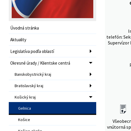
Úvodná stránka
I
telefón: Sek
Aktuality
Supervízor 
Legislatíva podľa oblastí
Okresné úrady / Klientske centrá
Banskobystrický kraj
Bratislavský kraj
Košický kraj
Gelnica
Košice
Všeobec
vnútorná sp
Košice-okolie