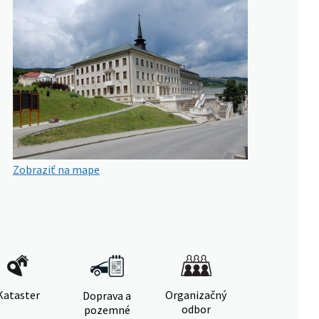
Zobraziť na mape
Kataster
Organizačný
Doprava a
odbor
pozemné