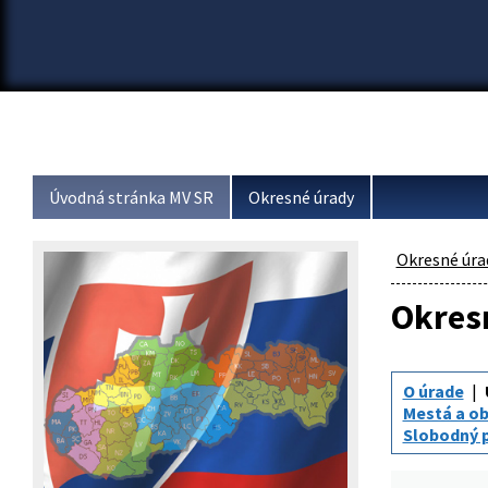
Úvodná stránka MV SR
Okresné úrady
Okresné úra
Okresn
O úrade
Mestá a o
Slobodný p