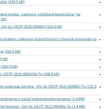
dlár (159,5 kB)
dnú stavbu „Jaklovce, splašková kanalizácia“ na
 kB)
.č. OU-GL-OSZP-2025/000063 (210,6 kB)
m úradom, odborom starostlivosti o životné prostredie vo
e (326,0 kB)
7 kB)
(263,9 kB)
-GL-OSZP-2021/0000106/Tu (240,8 kB)
ného vodovodu Gelnica - OU-GL-OSZP-2021/000081/Tu (222,5
 Oznámenie o začatí vodoprávneho konania. (1,4 MB)
neho konania - OU-GL-OSZP-2021/000081/Tu (1,4 MB)