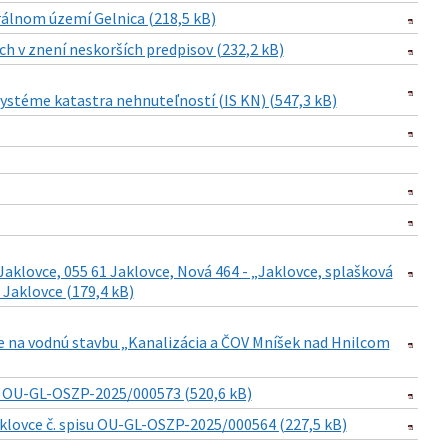
álnom území Gelnica (218,5 kB)
h v znení neskorších predpisov (232,2 kB)
stéme katastra nehnuteľností (IS KN) (547,3 kB)
aklovce, 055 61 Jaklovce, Nová 464 - „Jaklovce, splašková
 Jaklovce (179,4 kB)
e na vodnú stavbu „Kanalizácia a ČOV Mníšek nad Hnilcom
č. OU-GL-OSZP-2025/000573 (520,6 kB)
Jaklovce č. spisu OU-GL-OSZP-2025/000564 (227,5 kB)