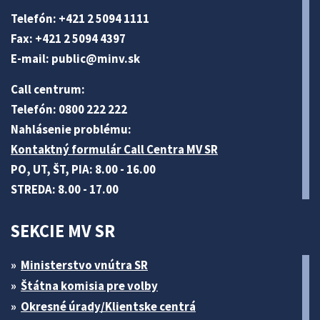
Telefón: +421 2 5094 1111
Fax: +421 2 5094 4397
E-mail:
public@minv
.sk
Call centrum:
Telefón: 0800 222 222
Nahlásenie problému:
Kontaktný formulár Call Centra MV SR
PO, UT, ŠT, PIA: 8.00 - 16.00
STREDA: 8.00 - 17.00
SEKCIE MV SR
Ministerstvo vnútra SR
Štátna komisia pre volby
Okresné úrady/Klientske centrá