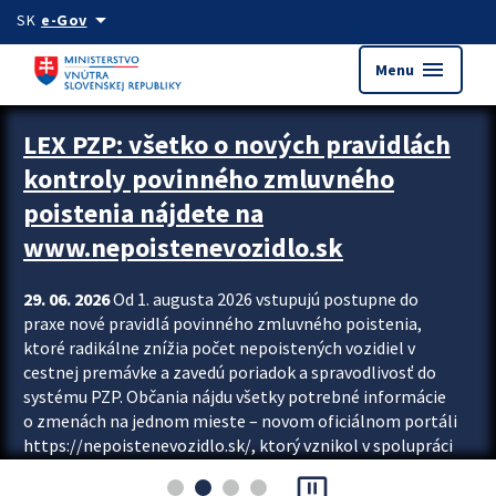
Preskocit na hlavný obsah
arrow_drop_down
SK
e-Gov
menu
Menu
Zastavit automatický posun upútavok
LEX PZP: všetko o nových pravidlách
kontroly povinného zmluvného
poistenia nájdete na
www.nepoistenevozidlo.sk
29. 06. 2026
Od 1. augusta 2026 vstupujú postupne do
praxe nové pravidlá povinného zmluvného poistenia,
ktoré radikálne znížia počet nepoistených vozidiel v
cestnej premávke a zavedú poriadok a spravodlivosť do
systému PZP. Občania nájdu všetky potrebné informácie
o zmenách na jednom mieste – novom oficiálnom portáli
https://nepoistenevozidlo.sk/, ktorý vznikol v spolupráci
Slovenskej kancelárie poisťovateľov (SKP), Slovenskej
pause_presentation
asociácie poisťovní (SLASPO) a Ministerstva vnútra SR.