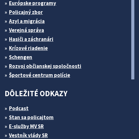
Európske programy
Policajný zbor
Azyl a migrácia
Verejná správa
Hasiči a záchranári
Krízové riadenie
Schengen
Rozvoj občianskej spoločnosti
Športové centrum polície
DÔLEŽITÉ ODKAZY
Podcast
Stan sa policajtom
E-služby MV SR
Vestník vlády SR