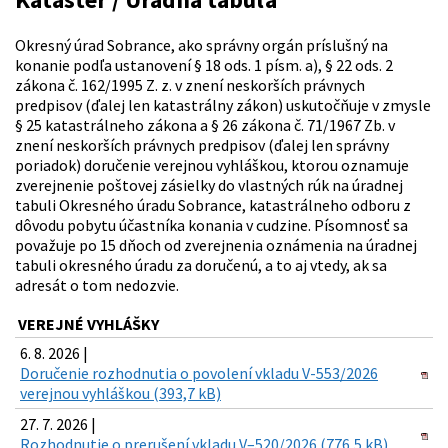
Okresný úrad Sobrance, ako správny orgán príslušný na
konanie podľa ustanovení § 18 ods. 1 písm. a), § 22 ods. 2
zákona č. 162/1995 Z. z. v znení neskorších právnych
predpisov (ďalej len katastrálny zákon) uskutočňuje v zmysle
§ 25 katastrálneho zákona a § 26 zákona č. 71/1967 Zb. v
znení neskorších právnych predpisov (ďalej len správny
poriadok) doručenie verejnou vyhláškou, ktorou oznamuje
zverejnenie poštovej zásielky do vlastných rúk na úradnej
tabuli Okresného úradu Sobrance, katastrálneho odboru z
dôvodu pobytu účastníka konania v cudzine. Písomnosť sa
považuje po 15 dňoch od zverejnenia oznámenia na úradnej
tabuli okresného úradu za doručenú, a to aj vtedy, ak sa
adresát o tom nedozvie.
VEREJNÉ VYHLÁŠKY
6. 8. 2026 |
Doručenie rozhodnutia o povolení vkladu V-553/2026
verejnou vyhláškou (393,7 kB)
27. 7. 2026 |
Rozhodnutie o prerušení vkladu V–520/2026 (776,5 kB)