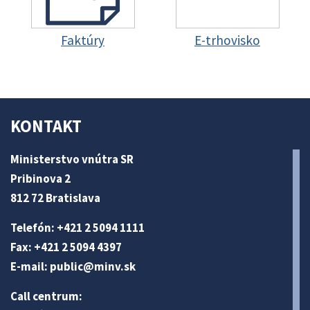
Faktúry
E-trhovisko
KONTAKT
Ministerstvo vnútra SR
Pribinova 2
812 72 Bratislava
Telefón: +421 2 5094 1111
Fax: +421 2 5094 4397
E-mail:
public@minv
.sk
Call centrum: