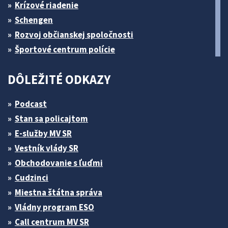
Krízové riadenie
Schengen
Rozvoj občianskej spoločnosti
Športové centrum polície
DÔLEŽITÉ ODKAZY
Podcast
Stan sa policajtom
E-služby MV SR
Vestník vlády SR
Obchodovanie s ľuďmi
Cudzinci
Miestna štátna správa
Vládny program ESO
Call centrum MV SR