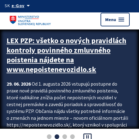
Preskocit na hlavný obsah
arrow_drop_down
SK
e-Gov
menu
Menu
Zastavit automatický posun upútavok
LEX PZP: všetko o nových pravidlách
kontroly povinného zmluvného
poistenia nájdete na
www.nepoistenevozidlo.sk
29. 06. 2026
Od 1. augusta 2026 vstupujú postupne do
praxe nové pravidlá povinného zmluvného poistenia,
ktoré radikálne znížia počet nepoistených vozidiel v
cestnej premávke a zavedú poriadok a spravodlivosť do
systému PZP. Občania nájdu všetky potrebné informácie
o zmenách na jednom mieste – novom oficiálnom portáli
https://nepoistenevozidlo.sk/, ktorý vznikol v spolupráci
Slovenskej kancelárie poisťovateľov (SKP), Slovenskej
pause_presentation
asociácie poisťovní (SLASPO) a Ministerstva vnútra SR.