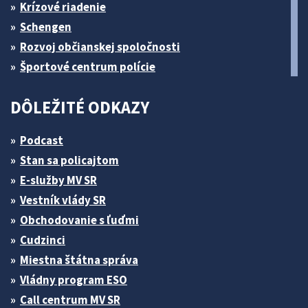
Krízové riadenie
Schengen
Rozvoj občianskej spoločnosti
Športové centrum polície
DÔLEŽITÉ ODKAZY
Podcast
Stan sa policajtom
E-služby MV SR
Vestník vlády SR
Obchodovanie s ľuďmi
Cudzinci
Miestna štátna správa
Vládny program ESO
Call centrum MV SR