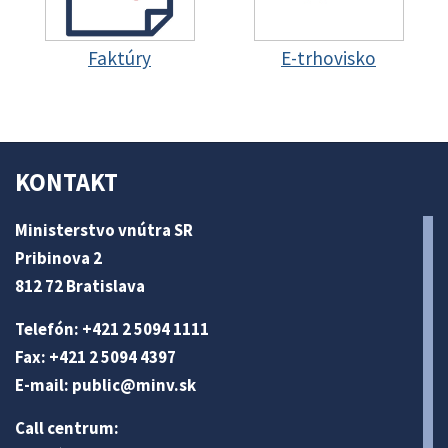
Faktúry
E-trhovisko
KONTAKT
Ministerstvo vnútra SR
Pribinova 2
812 72 Bratislava
Telefón: +421 2 5094 1111
Fax: +421 2 5094 4397
E-mail:
public@minv
.sk
Call centrum: