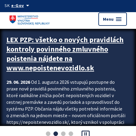
Preskocit na hlavný obsah
arrow_drop_down
SK
e-Gov
menu
Menu
Zastavit automatický posun upútavok
LEX PZP: všetko o nových pravidlách
kontroly povinného zmluvného
poistenia nájdete na
www.nepoistenevozidlo.sk
29. 06. 2026
Od 1. augusta 2026 vstupujú postupne do
praxe nové pravidlá povinného zmluvného poistenia,
ktoré radikálne znížia počet nepoistených vozidiel v
cestnej premávke a zavedú poriadok a spravodlivosť do
systému PZP. Občania nájdu všetky potrebné informácie
o zmenách na jednom mieste – novom oficiálnom portáli
https://nepoistenevozidlo.sk/, ktorý vznikol v spolupráci
Slovenskej kancelárie poisťovateľov (SKP), Slovenskej
pause_presentation
asociácie poisťovní (SLASPO) a Ministerstva vnútra SR.