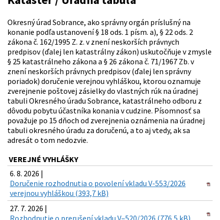
Okresný úrad Sobrance, ako správny orgán príslušný na
konanie podľa ustanovení § 18 ods. 1 písm. a), § 22 ods. 2
zákona č. 162/1995 Z. z. v znení neskorších právnych
predpisov (ďalej len katastrálny zákon) uskutočňuje v zmysle
§ 25 katastrálneho zákona a § 26 zákona č. 71/1967 Zb. v
znení neskorších právnych predpisov (ďalej len správny
poriadok) doručenie verejnou vyhláškou, ktorou oznamuje
zverejnenie poštovej zásielky do vlastných rúk na úradnej
tabuli Okresného úradu Sobrance, katastrálneho odboru z
dôvodu pobytu účastníka konania v cudzine. Písomnosť sa
považuje po 15 dňoch od zverejnenia oznámenia na úradnej
tabuli okresného úradu za doručenú, a to aj vtedy, ak sa
adresát o tom nedozvie.
VEREJNÉ VYHLÁŠKY
6. 8. 2026 |
Doručenie rozhodnutia o povolení vkladu V-553/2026
verejnou vyhláškou (393,7 kB)
27. 7. 2026 |
Rozhodnutie o prerušení vkladu V–520/2026 (776,5 kB)