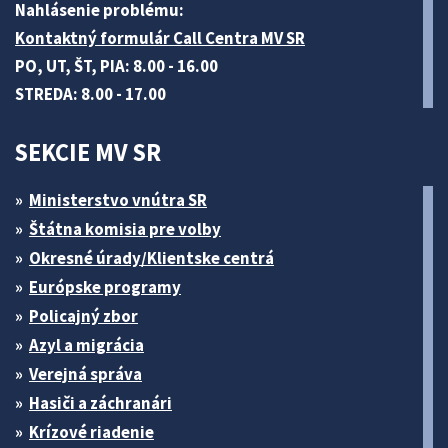
Nahlásenie problému:
Kontaktný formulár Call Centra MV SR
PO, UT, ŠT, PIA: 8.00 - 16.00
STREDA: 8.00 - 17.00
SEKCIE MV SR
Ministerstvo vnútra SR
Štátna komisia pre volby
Okresné úrady/Klientske centrá
Európske programy
Policajný zbor
Azyl a migrácia
Verejná správa
Hasiči a záchranári
Krízové riadenie