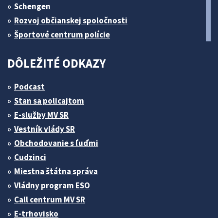
Schengen
Rozvoj občianskej spoločnosti
Športové centrum polície
DÔLEŽITÉ ODKAZY
Podcast
Stan sa policajtom
E-služby MV SR
Vestník vlády SR
Obchodovanie s ľuďmi
Cudzinci
Miestna štátna správa
Vládny program ESO
Call centrum MV SR
E-trhovisko