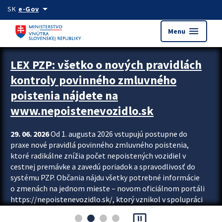
Preskocit na hlavný obsah
arrow_drop_down
SK
e-Gov
menu
Menu
Zastavit automatický posun upútavok
LEX PZP: všetko o nových pravidlách
kontroly povinného zmluvného
poistenia nájdete na
www.nepoistenevozidlo.sk
29. 06. 2026
Od 1. augusta 2026 vstupujú postupne do
praxe nové pravidlá povinného zmluvného poistenia,
ktoré radikálne znížia počet nepoistených vozidiel v
cestnej premávke a zavedú poriadok a spravodlivosť do
systému PZP. Občania nájdu všetky potrebné informácie
o zmenách na jednom mieste – novom oficiálnom portáli
https://nepoistenevozidlo.sk/, ktorý vznikol v spolupráci
Slovenskej kancelárie poisťovateľov (SKP), Slovenskej
pause_presentation
asociácie poisťovní (SLASPO) a Ministerstva vnútra SR.