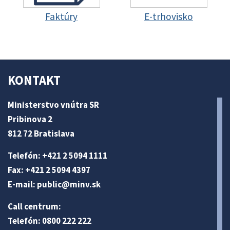
Faktúry
E-trhovisko
KONTAKT
Ministerstvo vnútra SR
Pribinova 2
812 72 Bratislava
Telefón: +421 2 5094 1111
Fax: +421 2 5094 4397
E-mail:
public@minv
.sk
Call centrum:
Telefón: 0800 222 222