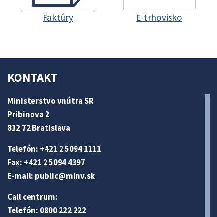
Faktúry
E-trhovisko
KONTAKT
Ministerstvo vnútra SR
Pribinova 2
812 72 Bratislava
Telefón: +421 2 5094 1111
Fax: +421 2 5094 4397
E-mail:
public@minv
.sk
Call centrum:
Telefón: 0800 222 222