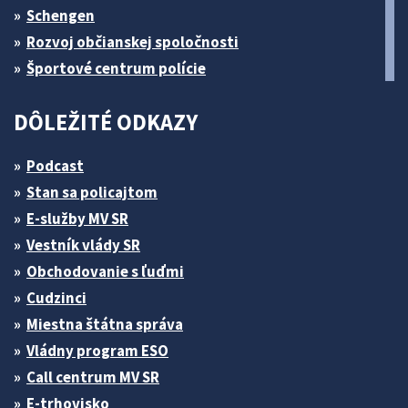
Schengen
Rozvoj občianskej spoločnosti
Športové centrum polície
DÔLEŽITÉ ODKAZY
Podcast
Stan sa policajtom
E-služby MV SR
Vestník vlády SR
Obchodovanie s ľuďmi
Cudzinci
Miestna štátna správa
Vládny program ESO
Call centrum MV SR
E-trhovisko