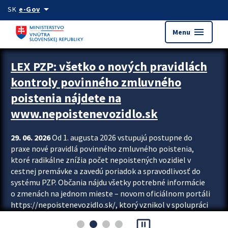
Preskocit na hlavný obsah
arrow_drop_down
SK
e-Gov
menu
Menu
Zastavit automatický posun upútavok
LEX PZP: všetko o nových pravidlách
kontroly povinného zmluvného
poistenia nájdete na
www.nepoistenevozidlo.sk
29. 06. 2026
Od 1. augusta 2026 vstupujú postupne do
praxe nové pravidlá povinného zmluvného poistenia,
ktoré radikálne znížia počet nepoistených vozidiel v
cestnej premávke a zavedú poriadok a spravodlivosť do
systému PZP. Občania nájdu všetky potrebné informácie
o zmenách na jednom mieste – novom oficiálnom portáli
https://nepoistenevozidlo.sk/, ktorý vznikol v spolupráci
Slovenskej kancelárie poisťovateľov (SKP), Slovenskej
pause_presentation
asociácie poisťovní (SLASPO) a Ministerstva vnútra SR.