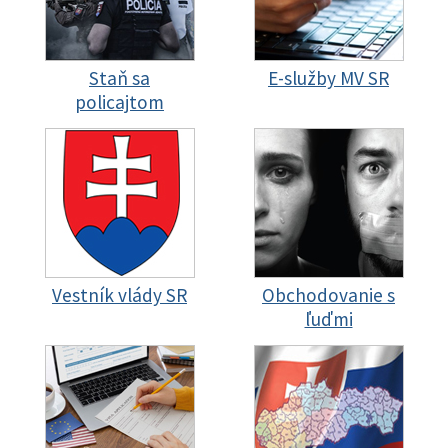
Staň sa
E-služby MV SR
policajtom
Vestník vlády SR
Obchodovanie s
ľuďmi