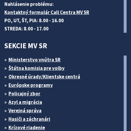
Nahlásenie problému:
Kontaktný formulár Call Centra MV SR
PO, UT, ŠT, PIA: 8.00 - 16.00
STREDA: 8.00 - 17.00
SEKCIE MV SR
Ministerstvo vnútra SR
Štátna komisia pre volby
Okresné úrady/Klientske centrá
Európske programy
Policajný zbor
Azyl a migrácia
Verejná správa
Hasiči a záchranári
Krízové riadenie