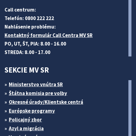
Call centrum:
Telefón: 0800 222 222
Nahlásenie problému:
Kontaktný formulár Call Centra MV SR
PO, UT, ŠT, PIA: 8.00 - 16.00
STREDA: 8.00 - 17.00
SEKCIE MV SR
Ministerstvo vnútra SR
Štátna komisia pre volby
Okresné úrady/Klientske centrá
Európske programy
Policajný zbor
Azyl a migrácia