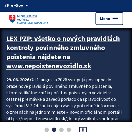
Preskocit na hlavný obsah
arrow_drop_down
SK
e-Gov
menu
Menu
Zastavit automatický posun upútavok
LEX PZP: všetko o nových pravidlách
kontroly povinného zmluvného
poistenia nájdete na
www.nepoistenevozidlo.sk
29. 06. 2026
Od 1. augusta 2026 vstupujú postupne do
praxe nové pravidlá povinného zmluvného poistenia,
ktoré radikálne znížia počet nepoistených vozidiel v
cestnej premávke a zavedú poriadok a spravodlivosť do
systému PZP. Občania nájdu všetky potrebné informácie
o zmenách na jednom mieste – novom oficiálnom portáli
https://nepoistenevozidlo.sk/, ktorý vznikol v spolupráci
Slovenskej kancelárie poisťovateľov (SKP), Slovenskej
pause_presentation
asociácie poisťovní (SLASPO) a Ministerstva vnútra SR.