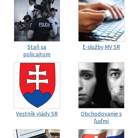
Staň sa
E-služby MV SR
policajtom
Vestník vlády SR
Obchodovanie s
ľuďmi