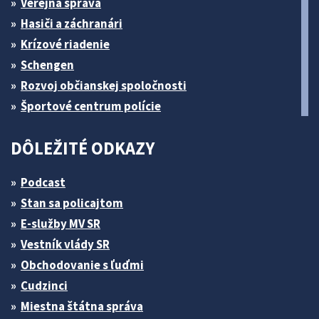
Verejná správa
Hasiči a záchranári
Krízové riadenie
Schengen
Rozvoj občianskej spoločnosti
Športové centrum polície
DÔLEŽITÉ ODKAZY
Podcast
Stan sa policajtom
E-služby MV SR
Vestník vlády SR
Obchodovanie s ľuďmi
Cudzinci
Miestna štátna správa