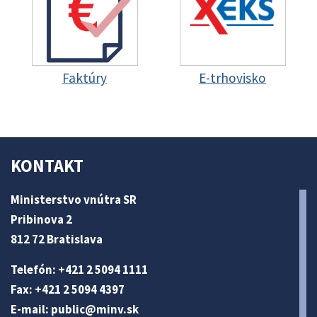
Faktúry
E-trhovisko
KONTAKT
Ministerstvo vnútra SR
Pribinova 2
812 72 Bratislava
Telefón: +421 2 5094 1111
Fax: +421 2 5094 4397
E-mail:
public@minv
.sk