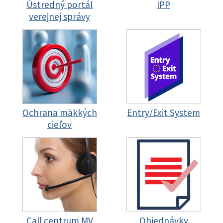
Ústredný portál
IPP
verejnej správy
Ochrana mäkkých
Entry/Exit System
cieľov
Call centrum MV
Objednávky