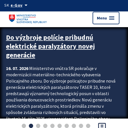
Preskocit na hlavný obsah
arrow_drop_down
SK
e-Gov
menu
Menu
Zastavit automatický posun upútavok
Do výzbroje polície pribudnú
elektrické paralyzátory novej
generácie
16. 07. 2026
Ministerstvo vnútra SR pokračuje v
modernizácii materiálno-technického vybavenia
Policajného zboru. Do výzbroje policajtov pribudne nová
generácia elektrických paralyzátorov TASER 10, ktoré
predstavujú významný technologický posun v oblasti
používania donucovacích prostriedkov. Novú generáciu
elektrických paralyzátorov, ktorá prináša zmenu v
spôsobe zvládania rizikových situácií, predstavili vo
štvrtok 16. júla 2026 viceprezident Policajného zboru
pause_presentation
Rastislav Polakovič a riaditeľ odboru výcviku...