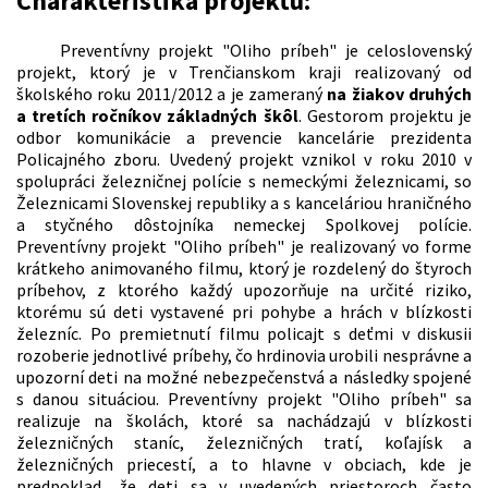
Charakteristika projektu:
Preventívny projekt "Oliho príbeh" je celoslovenský
projekt, ktorý je v Trenčianskom kraji realizovaný od
školského roku 2011/2012 a je zameraný
na žiakov druhých
a tretích ročníkov základných škôl
. Gestorom projektu je
odbor komunikácie a prevencie kancelárie prezidenta
Policajného zboru. Uvedený projekt vznikol v roku 2010 v
spolupráci železničnej polície s nemeckými železnicami, so
Železnicami Slovenskej republiky a s kanceláriou hraničného
a styčného dôstojníka nemeckej Spolkovej polície.
Preventívny projekt "Oliho príbeh" je realizovaný vo forme
krátkeho animovaného filmu, ktorý je rozdelený do štyroch
príbehov, z ktorého každý upozorňuje na určité riziko,
ktorému sú deti vystavené pri pohybe a hrách v blízkosti
železníc. Po premietnutí filmu policajt s deťmi v diskusii
rozoberie jednotlivé príbehy, čo hrdinovia urobili nesprávne a
upozorní deti na možné nebezpečenstvá a následky spojené
s danou situáciou. Preventívny projekt "Oliho príbeh" sa
realizuje na školách, ktoré sa nachádzajú v blízkosti
železničných staníc, železničných tratí, koľajísk a
železničných priecestí, a to hlavne v obciach, kde je
predpoklad, že deti sa v uvedených priestoroch často