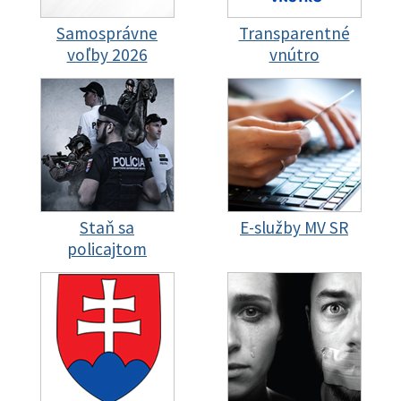
Samosprávne
Transparentné
voľby 2026
vnútro
Staň sa
E-služby MV SR
policajtom