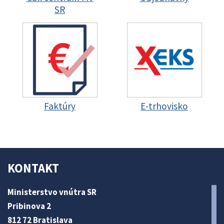
SR
Faktúry
E-trhovisko
KONTAKT
Ministerstvo vnútra SR
Pribinova 2
812 72 Bratislava