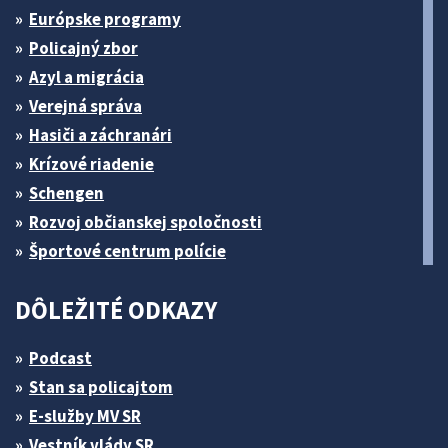
Európske programy
Policajný zbor
Azyl a migrácia
Verejná správa
Hasiči a záchranári
Krízové riadenie
Schengen
Rozvoj občianskej spoločnosti
Športové centrum polície
DÔLEŽITÉ ODKAZY
Podcast
Stan sa policajtom
E-služby MV SR
Vestník vlády SR