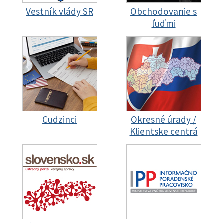
Vestník vlády SR
Obchodovanie s
ľuďmi
Cudzinci
Okresné úrady /
Klientske centrá