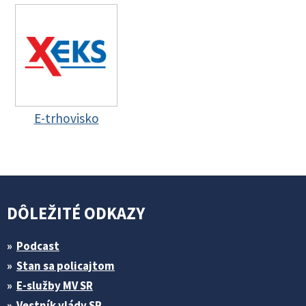
E-trhovisko
DÔLEŽITÉ ODKAZY
Podcast
Stan sa policajtom
E-služby MV SR
Vestník vlády SR