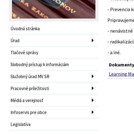
- Prevencia 
Pripravujeme
Úvodná stránka
- nenávistné 
Úrad
- radikalizá
- a iné.
Tlačové správy
Slobodný prístup k informáciám
Dokumenty 
Learning Ma
Služobný úrad MV SR
Pracovné príležitosti
Médiá a verejnosť
Infoservis pre obce
Legislatíva