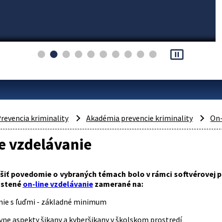
pause_presentation
revencia kriminality
Akadémia prevencie kriminality
On-
e vzdelávanie
ýšiť povedomie o vybraných témach bolo v rámci softvérovej 
ustené
on-line vzdelávanie
zamerané na:
ie s ľuďmi - základné minimum
vne aspekty šikany a kyberšikany v školskom prostredí