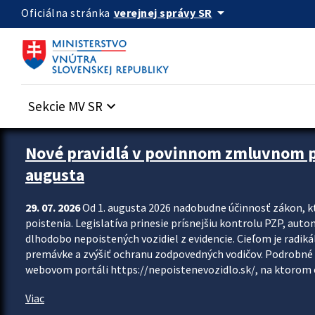
Preskocit na hlavný obsah
arrow_drop_down
verejnej správy SR
Oficiálna stránka
Sekcie MV SR
keyboard_arrow_down
Zastavit automatický posun upútavok
Nové pravidlá v povinnom zmluvnom poi
augusta
29. 07. 2026
Od 1. augusta 2026 nadobudne účinnosť zákon, k
poistenia. Legislatíva prinesie prísnejšiu kontrolu PZP, aut
dlhodobo nepoistených vozidiel z evidencie. Cieľom je radiká
premávke a zvýšiť ochranu zodpovedných vodičov. Podrobné 
webovom portáli https://nepoistenevozidlo.sk/, na ktorom od
Viac