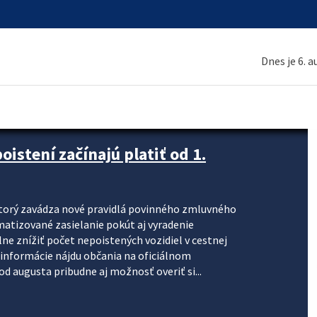
Dnes je 6. 
stení začínajú platiť od 1.
torý zavádza nové pravidlá povinného zmluvného
omatizované zasielanie pokút aj vyradenie
lne znížiť počet nepoistených vozidiel v cestnej
informácie nájdu občania na oficiálnom
 augusta pribudne aj možnosť overiť si...