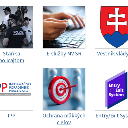
Staň sa
E-služby MV SR
Vestník vlád
policajtom
IPP
Ochrana mäkkých
Entry/Exit Sy
cieľov