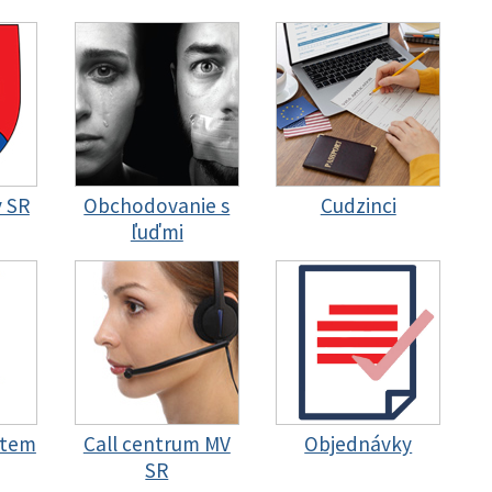
y SR
Obchodovanie s
Cudzinci
ľuďmi
stem
Call centrum MV
Objednávky
SR