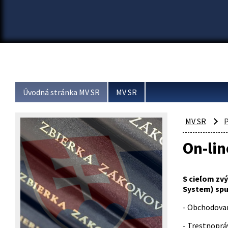
Úvodná stránka MV SR
MV SR
MV SR
P
On-lin
S cieľom zv
System) sp
- Obchodovan
- Trestnoprá