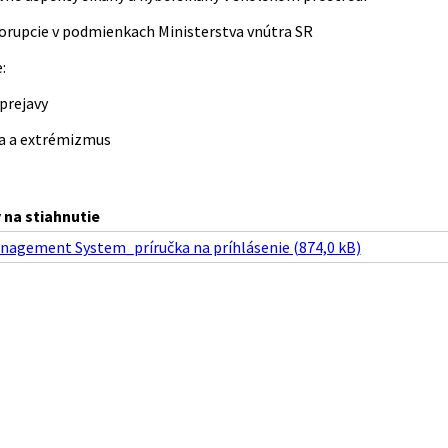
korupcie v podmienkach Ministerstva vnútra SR
:
prejavy
cia a extrémizmus
na stiahnutie
nagement System_príručka na príhlásenie (874,0 kB)