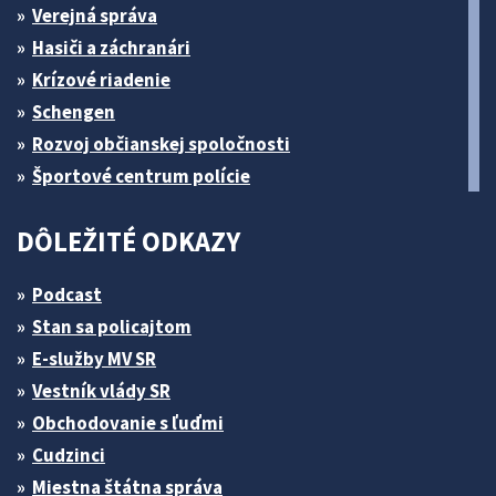
Verejná správa
Hasiči a záchranári
Krízové riadenie
Schengen
Rozvoj občianskej spoločnosti
Športové centrum polície
DÔLEŽITÉ ODKAZY
Podcast
Stan sa policajtom
E-služby MV SR
Vestník vlády SR
Obchodovanie s ľuďmi
Cudzinci
Miestna štátna správa