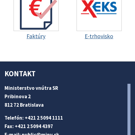
Faktúry
E-trhovisko
KONTAKT
Ministerstvo vnútra SR
Pribinova 2
812 72 Bratislava
Telefón: +421 2 5094 1111
Fax: +421 2 5094 4397
E-mail:
public@minv
.sk