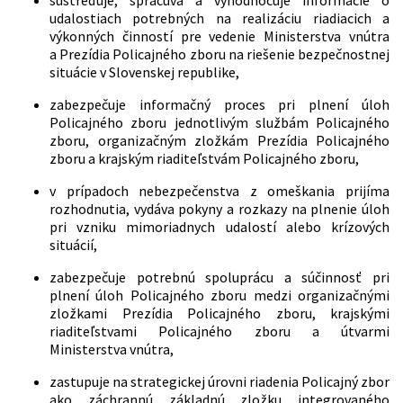
sústreďuje, spracúva a vyhodnocuje informácie o
udalostiach potrebných na realizáciu riadiacich a
výkonných činností pre vedenie Ministerstva vnútra
a Prezídia Policajného zboru na riešenie bezpečnostnej
situácie v Slovenskej republike,
zabezpečuje informačný proces pri plnení úloh
Policajného zboru jednotlivým službám Policajného
zboru, organizačným zložkám Prezídia Policajného
zboru a krajským riaditeľstvám Policajného zboru,
v prípadoch nebezpečenstva z omeškania prijíma
rozhodnutia, vydáva pokyny a rozkazy na plnenie úloh
pri vzniku mimoriadnych udalostí alebo krízových
situácií,
zabezpečuje potrebnú spoluprácu a súčinnosť pri
plnení úloh Policajného zboru medzi organizačnými
zložkami Prezídia Policajného zboru, krajskými
riaditeľstvami Policajného zboru a útvarmi
Ministerstva vnútra,
zastupuje na strategickej úrovni riadenia Policajný zbor
ako záchrannú základnú zložku integrovaného