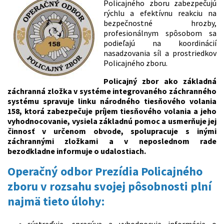
Policajného zboru zabezpečujú
rýchlu a efektívnu reakciu na
bezpečnostné hrozby,
profesionálnym spôsobom sa
podieľajú na koordinácií
nasadzovania síl a prostriedkov
Policajného zboru.
Policajný zbor ako základná
záchranná zložka v systéme integrovaného záchranného
systému spravuje linku národného tiesňového volania
158, ktorá zabezpečuje príjem tiesňového volania a jeho
vyhodnocovanie, vysiela základnú pomoc a usmerňuje jej
činnosť v určenom obvode, spolupracuje s inými
záchrannými zložkami a v neposlednom rade
bezodkladne informuje o udalostiach.
Operačný odbor Prezídia Policajného
zboru
v rozsahu svojej pôsobnosti plní
najmä tieto úlohy: