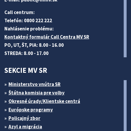
Call centrum:
Telefón: 0800 222 222
Nahlásenie problému:
Kontaktný formulár Call Centra MV SR
PO, UT, ŠT, PIA: 8.00 - 16.00
STREDA: 8.00 - 17.00
SEKCIE MV SR
Ministerstvo vnútra SR
Štátna komisia pre volby
Okresné úrady/Klientske centrá
Európske programy
Policajný zbor
Azyl a migrácia