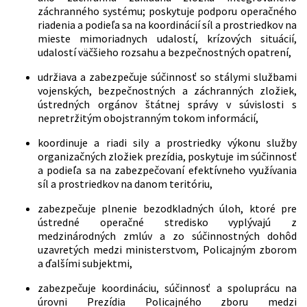
záchranného systému; poskytuje podporu operačného
riadenia a podieľa sa na koordinácií síl a prostriedkov na
mieste mimoriadnych udalostí, krízových situácií,
udalostí väčšieho rozsahu a bezpečnostných opatrení,
udržiava a zabezpečuje súčinnosť so stálymi službami
vojenských, bezpečnostných a záchranných zložiek,
ústredných orgánov štátnej správy v súvislosti s
nepretržitým obojstranným tokom informácií,
koordinuje a riadi sily a prostriedky výkonu služby
organizačných zložiek prezídia, poskytuje im súčinnosť
a podieľa sa na zabezpečovaní efektívneho využívania
síl a prostriedkov na danom teritóriu,
zabezpečuje plnenie bezodkladných úloh, ktoré pre
ústredné operačné stredisko vyplývajú z
medzinárodných zmlúv a zo súčinnostných dohôd
uzavretých medzi ministerstvom, Policajným zborom
a ďalšími subjektmi,
zabezpečuje koordináciu, súčinnosť a spoluprácu na
úrovni Prezídia Policajného zboru medzi