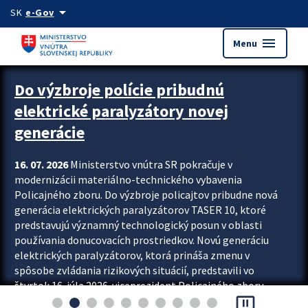
Preskocit na hlavný obsah
arrow_drop_down
SK
e-Gov
menu
Menu
Zastavit automatický posun upútavok
Do výzbroje polície pribudnú
elektrické paralyzátory novej
generácie
16. 07. 2026
Ministerstvo vnútra SR pokračuje v
modernizácii materiálno-technického vybavenia
Policajného zboru. Do výzbroje policajtov pribudne nová
generácia elektrických paralyzátorov TASER 10, ktoré
predstavujú významný technologický posun v oblasti
používania donucovacích prostriedkov. Novú generáciu
elektrických paralyzátorov, ktorá prináša zmenu v
spôsobe zvládania rizikových situácií, predstavili vo
štvrtok 16. júla 2026 viceprezident Policajného zboru
pause_presentation
Rastislav Polakovič a riaditeľ odboru výcviku...