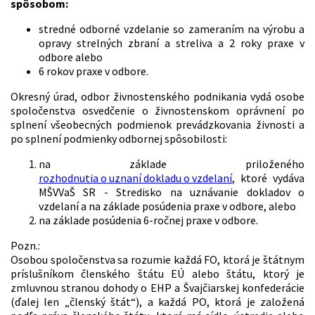
spôsobom:
stredné odborné vzdelanie so zameraním na výrobu a
opravy strelných zbraní a streliva a 2 roky praxe v
odbore alebo
6 rokov praxe v odbore.
Okresný úrad, odbor živnostenského podnikania vydá osobe
spoločenstva osvedčenie o živnostenskom oprávnení po
splnení všeobecných podmienok prevádzkovania živnosti a
po splnení podmienky odbornej spôsobilosti:
na základe priloženého
rozhodnutia o uznaní dokladu o vzdelaní
, ktoré vydáva
MŠVVaŠ SR - Stredisko na uznávanie dokladov o
vzdelaní a na základe posúdenia praxe v odbore, alebo
na základe posúdenia 6-ročnej praxe v odbore.
Pozn.:
Osobou spoločenstva sa rozumie každá FO, ktorá je štátnym
príslušníkom členského štátu EÚ alebo štátu, ktorý je
zmluvnou stranou dohody o EHP a Švajčiarskej konfederácie
(ďalej len „členský štát“), a každá PO, ktorá je založená