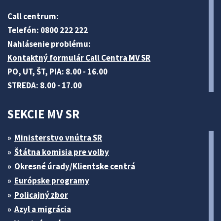
Call centrum:
Telefón: 0800 222 222
Nahlásenie problému:
Kontaktný formulár Call Centra MV SR
PO, UT, ŠT, PIA: 8.00 - 16.00
STREDA: 8.00 - 17.00
SEKCIE MV SR
Ministerstvo vnútra SR
Štátna komisia pre volby
Okresné úrady/Klientske centrá
Európske programy
Policajný zbor
Azyl a migrácia