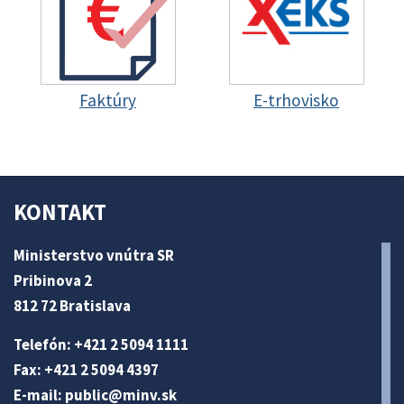
Faktúry
E-trhovisko
KONTAKT
Ministerstvo vnútra SR
Pribinova 2
812 72 Bratislava
Telefón: +421 2 5094 1111
Fax: +421 2 5094 4397
E-mail:
public@minv
.sk