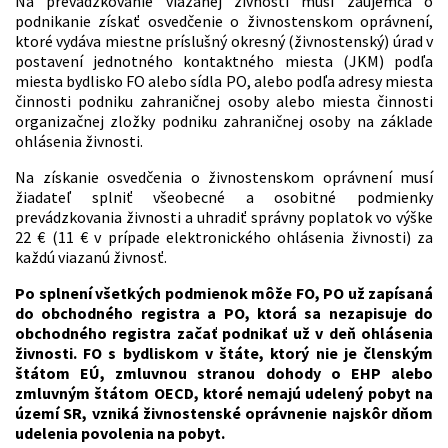
Na prevádzkovanie viazanej živnosti musí záujemca o
podnikanie získať osvedčenie o živnostenskom oprávnení,
ktoré vydáva miestne príslušný okresný (živnostenský) úrad v
postavení jednotného kontaktného miesta (JKM) podľa
miesta bydlisko FO alebo sídla PO, alebo podľa adresy miesta
činnosti podniku zahraničnej osoby alebo miesta činnosti
organizačnej zložky podniku zahraničnej osoby na základe
ohlásenia živnosti.
Na získanie osvedčenia o živnostenskom oprávnení musí
žiadateľ splniť všeobecné a osobitné podmienky
prevádzkovania živnosti a uhradiť správny poplatok vo výške
22 € (11 € v prípade elektronického ohlásenia živnosti) za
každú viazanú živnosť.
Po splnení všetkých podmienok môže FO, PO už zapísaná
do obchodného registra a PO, ktorá sa nezapisuje do
obchodného registra začať podnikať už v deň ohlásenia
živnosti. FO s bydliskom v štáte, ktorý nie je členským
štátom EÚ, zmluvnou stranou dohody o EHP alebo
zmluvným štátom OECD, ktoré nemajú udelený pobyt na
území SR, vzniká živnostenské oprávnenie najskôr dňom
udelenia povolenia na pobyt.