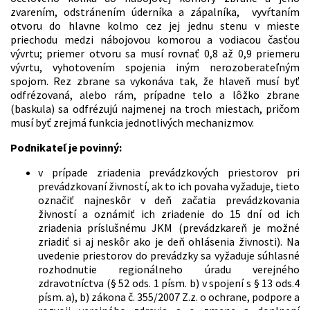
zvarením, odstránením úderníka a zápalníka, vyvŕtaním
otvoru do hlavne kolmo cez jej jednu stenu v mieste
priechodu medzi nábojovou komorou a vodiacou časťou
vývrtu; priemer otvoru sa musí rovnať 0,8 až 0,9 priemeru
vývrtu, vyhotovením spojenia iným nerozoberateľným
spojom. Rez zbrane sa vykonáva tak, že hlaveň musí byť
odfrézovaná, alebo rám, prípadne telo a lôžko zbrane
(baskula) sa odfrézujú najmenej na troch miestach, pričom
musí byť zrejmá funkcia jednotlivých mechanizmov.
Podnikateľ je povinný:
v prípade zriadenia prevádzkových priestorov pri
prevádzkovaní živností, ak to ich povaha vyžaduje, tieto
označiť najneskôr v deň začatia prevádzkovania
živností a oznámiť ich zriadenie do 15 dní od ich
zriadenia príslušnému JKM (prevádzkareň je možné
zriadiť si aj neskôr ako je deň ohlásenia živnosti). Na
uvedenie priestorov do prevádzky sa vyžaduje súhlasné
rozhodnutie regionálneho úradu verejného
zdravotníctva (§ 52 ods. 1 písm. b) v spojení s § 13 ods.4
písm. a), b) zákona č. 355/2007 Z.z. o ochrane, podpore a