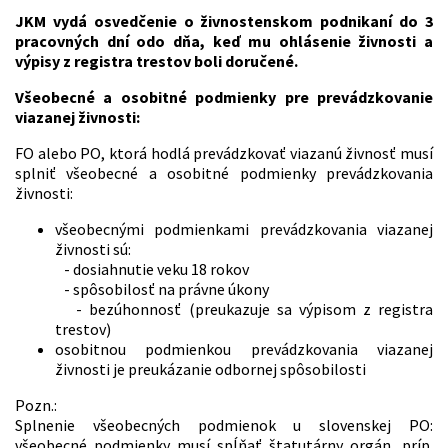
JKM vydá osvedčenie o živnostenskom podnikaní do 3
pracovných dní odo dňa, keď mu ohlásenie živnosti a
výpisy z registra trestov boli doručené.
Všeobecné a osobitné podmienky pre prevádzkovanie
viazanej živnosti:
FO alebo PO, ktorá hodlá prevádzkovať viazanú živnosť musí
splniť všeobecné a osobitné podmienky prevádzkovania
živnosti:
všeobecnými podmienkami prevádzkovania viazanej
živnosti sú:
- dosiahnutie veku 18 rokov
- spôsobilosť na právne úkony
- bezúhonnosť (preukazuje sa výpisom z registra
trestov)
osobitnou podmienkou prevádzkovania viazanej
živnosti je preukázanie odbornej spôsobilosti
Pozn.:
Splnenie všeobecných podmienok u slovenskej PO:
všeobecné podmienky musí spĺňať štatutárny orgán, príp.