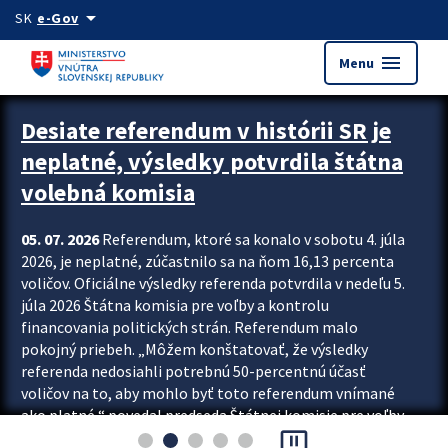
Preskocit na hlavný obsah
arrow_drop_down
SK
e-Gov
menu
Menu
Zastavit automatický posun upútavok
Desiate referendum v histórii SR je
neplatné, výsledky potvrdila štátna
volebná komisia
05. 07. 2026
Referendum, ktoré sa konalo v sobotu 4. júla
2026, je neplatné, zúčastnilo sa na ňom 16,13 percenta
voličov. Oficiálne výsledky referenda potvrdila v nedeľu 5.
júla 2026 Štátna komisia pre voľby a kontrolu
financovania politických strán. Referendum malo
pokojný priebeh. „Môžem konštatovať, že výsledky
referenda nedosiahli potrebnú 50-percentnú účasť
voličov na to, aby mohlo byť toto referendum vnímané
ako platné,“ povedal predseda Štátnej komisie pre voľby
pause_presentation
a kontrolu financovania politických...