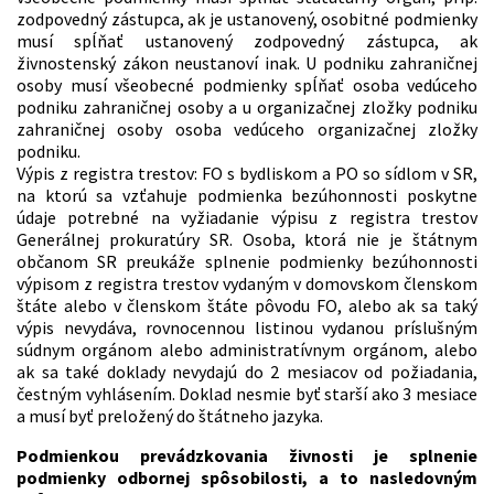
zodpovedný zástupca, ak je ustanovený, osobitné podmienky
musí spĺňať ustanovený zodpovedný zástupca, ak
živnostenský zákon neustanoví inak. U podniku zahraničnej
osoby musí všeobecné podmienky spĺňať osoba vedúceho
podniku zahraničnej osoby a u organizačnej zložky podniku
zahraničnej osoby osoba vedúceho organizačnej zložky
podniku.
Výpis z registra trestov: FO s bydliskom a PO so sídlom v SR,
na ktorú sa vzťahuje podmienka bezúhonnosti poskytne
údaje potrebné na vyžiadanie výpisu z registra trestov
Generálnej prokuratúry SR. Osoba, ktorá nie je štátnym
občanom SR preukáže splnenie podmienky bezúhonnosti
výpisom z registra trestov vydaným v domovskom členskom
štáte alebo v členskom štáte pôvodu FO, alebo ak sa taký
výpis nevydáva, rovnocennou listinou vydanou príslušným
súdnym orgánom alebo administratívnym orgánom, alebo
ak sa také doklady nevydajú do 2 mesiacov od požiadania,
čestným vyhlásením. Doklad nesmie byť starší ako 3 mesiace
a musí byť preložený do štátneho jazyka.
Podmienkou prevádzkovania živnosti je splnenie
podmienky odbornej spôsobilosti, a to nasledovným