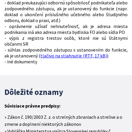
- doklad preukazujúci odbornú spôsobilosť podnikateľa alebo
zodpovedného zástupcu, ak je ustanovený do funkcie (napr.
doklad o ukončení príslušného učebného alebo študijného
odboru, doklad o praxi, atď.)
- oprávnenie užívať nehnuteľnosť, ak je adresa miesta
podnikania iná ako adresa miesta bydliska FO alebo sídla PO
- výpis z registra trestov osôb, ktoré nie sú štátnymi
občanmi SR
- súhlas zodpovedného zástupcu s ustanovením do funkcie,
ak je ustanovený (
tlačivo na stiahnutie (RTF, 17 kB)
)
- iné dokumenty
Dôležité oznamy
Súvisiace právne predpisy:
Zákon č. 190/2003 Z. z. o strelných zbraniach a strelive a o
zmene a doplnení niektorých zákonov
Vyhláška Ministerstva vnútra Slovenskej republiky č.