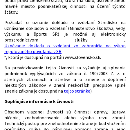
podľa práva členského štátu, ktorá má sídlo, ústredie alebo
hlavné miesto podnikateľskej činnosti na území týchto
štátov.
Požiadať o uznanie dokladu o vzdelaní Stredisko na
uznávanie dokladov o vzdelaní (Ministerstvo školstva, vedy,
výskumu a športu SR) je možné aj
elektronicky
prostredníctvom služby „
Uznávanie dokladu o vzdelaní zo zahraničia na výkon
regulovaného povolania v SR
“, ktorá je dostupná na portáli www.slovensko.sk.
Na prevádzkovanie tejto živnosti sa vyžaduje aj splnenie
podmienok vyplývajúcich zo zákona č. 190/2003 Z. z. o
strelných zbraniach a strelive a o zmene a doplnení
niektorých zákonov v znení neskorších predpisov (plné
znenie zákona je dostupné na
tejto stránke
).
Doplňujúce informácie k živnosti
Obsahom viazanej živnosti sú činnosti opravy, úpravy,
ničenie, znehodnocovanie alebo výroba rezu zbraní.
Technický postup pre znehodnotenie zbrane je buď vložením
oceľového kolíka do nábojovej komory zbrane a jeho