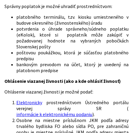
Správny poplatok je možné uhradiť prostredníctvom:
platobného terminálu, tzv. kiosku umiestneného v
budove okresného (živnostenského) úradu
potvrdenia o úhrade správneho/súdneho poplatku
(eKolok), ktoré si poplatník môže zakúpiť v
požadovanej hodnote na vybraných pobočkách
Slovenskej pošty
poštovou poukážkou, ktorá je súčasťou platobného
predpisu
bankovým prevodom na účet, ktorý je uvedený na
platobnom predpise
Ohlásenie viazanej živnosti (ako a kde ohlásiť živnosť)
Ohlásenie viazanej živnosti je možné podať:
Elektronicky
prostredníctvom Ústredného portálu
verejnej správy SR (
informácie k elektronickému podaniu
).
Osobne na miestne príslušnom JKM podľa adresy
trvalého bydliska FO alebo sídla PO, pre zahraničnú
osobu je miestne príslušné JKM podľa adresy miesta