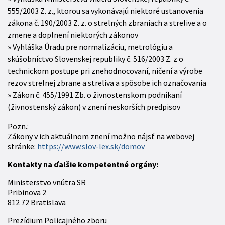
555/2003 Z. z., ktorou sa vykonávajú niektoré ustanovenia
zákona č. 190/2003 Z. z. o strelných zbraniach a strelive a o
zmene a doplnení niektorých zákonov
Vyhláška Úradu pre normalizáciu, metrológiu a
skúšobníctvo Slovenskej republiky č. 516/2003 Z. z o
technickom postupe pri znehodnocovaní, ničení a výrobe
rezov strelnej zbrane a streliva a spôsobe ich označovania
Zákon č. 455/1991 Zb. o živnostenskom podnikaní
(živnostenský zákon) v znení neskorších predpisov
Pozn.:
Zákony v ich aktuálnom znení možno nájsť na webovej
stránke:
https://www.slov-lex.sk/domov
Kontakty na ďalšie kompetentné orgány:
Ministerstvo vnútra SR
Pribinova 2
812 72 Bratislava
Prezídium Policajného zboru