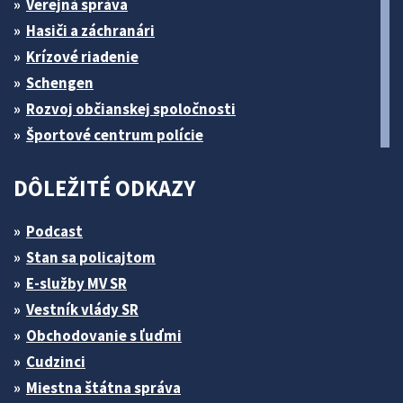
Verejná správa
Hasiči a záchranári
Krízové riadenie
Schengen
Rozvoj občianskej spoločnosti
Športové centrum polície
DÔLEŽITÉ ODKAZY
Podcast
Stan sa policajtom
E-služby MV SR
Vestník vlády SR
Obchodovanie s ľuďmi
Cudzinci
Miestna štátna správa