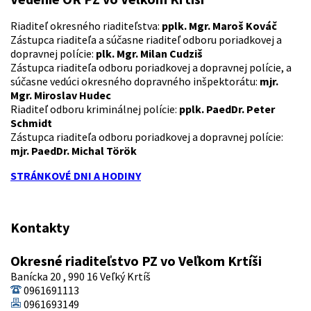
Riaditeľ okresného riaditeľstva:
pplk. Mgr. Maroš Kováč
Zástupca riaditeľa a súčasne riaditeľ odboru poriadkovej a
dopravnej polície:
plk. Mgr. Milan Cudziš
Zástupca riaditeľa odboru poriadkovej a dopravnej polície, a
súčasne vedúci okresného dopravného inšpektorátu:
mjr.
Mgr. Miroslav Hudec
Riaditeľ odboru kriminálnej polície:
pplk. PaedDr. Peter
Schmidt
Zástupca riaditeľa odboru poriadkovej a dopravnej polície:
mjr. PaedDr. Michal Török
STRÁNKOVÉ DNI A HODINY
Kontakty
Okresné riaditeľstvo PZ vo Veľkom Krtíši
Banícka 20 , 990 16 Veľký Krtíš
0961691113
0961693149