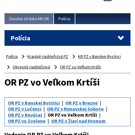
Viac
Úvodná stránka MV SR
Polícia
Polícia
Polícia
Krajské riaditeľstvá PZ
KR PZ v Banskej Bystrici
Okresné riaditeľstvá
OR PZ vo Veľkom Krtíši
OR PZ vo Veľkom Krtíši
OR PZ v Banskej Bystrici
OR PZ v Brezne
OR PZ v Lučenci
OR PZ v Rimavskej Sobote
OR PZ v Revúcej
OR PZ vo Veľkom Krtíši
OR PZ vo Zvolene
OR PZ v Žiari nad Hronom
Vedenie OR PZ vo Veľkom Krtíši