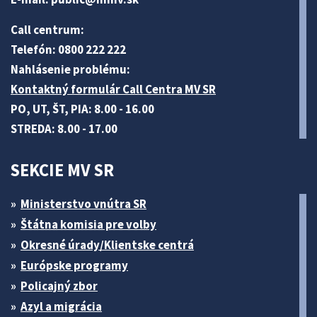
Call centrum:
Telefón: 0800 222 222
Nahlásenie problému:
Kontaktný formulár Call Centra MV SR
PO, UT, ŠT, PIA: 8.00 - 16.00
STREDA: 8.00 - 17.00
SEKCIE MV SR
Ministerstvo vnútra SR
Štátna komisia pre volby
Okresné úrady/Klientske centrá
Európske programy
Policajný zbor
Azyl a migrácia