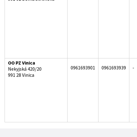
OO PZ Vinica
0961693901
0961693939
-
Nekyjská 420/20
991 28 Vinica