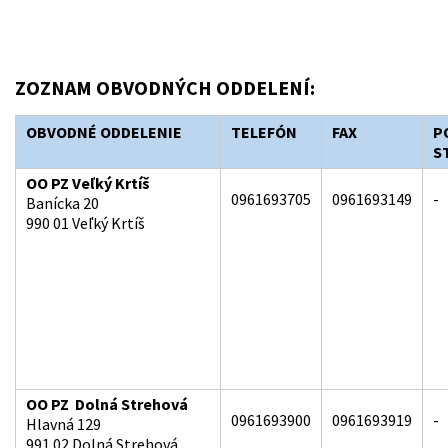
ZOZNAM OBVODNÝCH ODDELENÍ:
OBVODNÉ ODDELENIE
TELEFÓN
FAX
P
S
OO PZ Veľký Krtíš
0961693705
0961693149
-
Banícka 20
990 01 Veľký Krtíš
OO PZ Dolná Strehová
0961693900
0961693919
-
Hlavná 129
991 02 Dolná Strehová