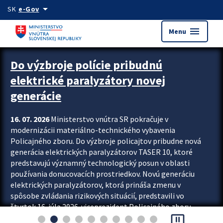
Preskocit na hlavný obsah
arrow_drop_down
SK
e-Gov
menu
Menu
Zastavit automatický posun upútavok
Do výzbroje polície pribudnú
elektrické paralyzátory novej
generácie
16. 07. 2026
Ministerstvo vnútra SR pokračuje v
modernizácii materiálno-technického vybavenia
Policajného zboru. Do výzbroje policajtov pribudne nová
generácia elektrických paralyzátorov TASER 10, ktoré
predstavujú významný technologický posun v oblasti
používania donucovacích prostriedkov. Novú generáciu
elektrických paralyzátorov, ktorá prináša zmenu v
spôsobe zvládania rizikových situácií, predstavili vo
štvrtok 16. júla 2026 viceprezident Policajného zboru
pause_presentation
Rastislav Polakovič a riaditeľ odboru výcviku...