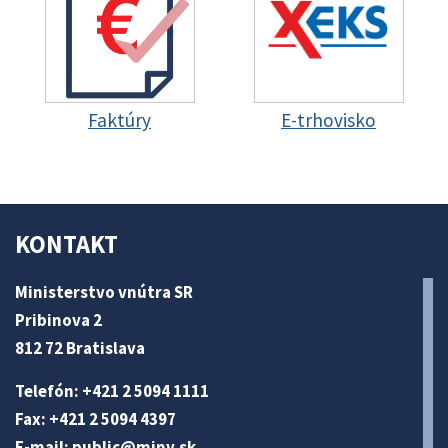
Faktúry
E-trhovisko
KONTAKT
Ministerstvo vnútra SR
Pribinova 2
812 72 Bratislava
Telefón: +421 2 5094 1111
Fax: +421 2 5094 4397
E-mail:
public@minv
.sk