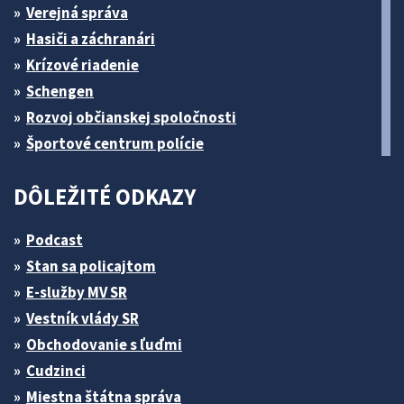
Verejná správa
Hasiči a záchranári
Krízové riadenie
Schengen
Rozvoj občianskej spoločnosti
Športové centrum polície
DÔLEŽITÉ ODKAZY
Podcast
Stan sa policajtom
E-služby MV SR
Vestník vlády SR
Obchodovanie s ľuďmi
Cudzinci
Miestna štátna správa