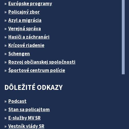
Európske programy
Policajný zbor
Azyl a migrácia
Verejná správa
Hasiči a záchranári
Krízové riadenie
Schengen
Rozvoj občianskej spoločnosti
Športové centrum polície
DÔLEŽITÉ ODKAZY
Podcast
Stan sa policajtom
E-služby MV SR
Vestník vlády SR