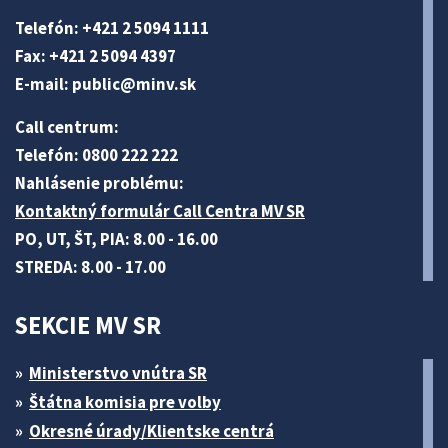
Telefón: +421 2 5094 1111
Fax: +421 2 5094 4397
E-mail:
public@minv
.sk
Call centrum:
Telefón: 0800 222 222
Nahlásenie problému:
Kontaktný formulár Call Centra MV SR
PO, UT, ŠT, PIA: 8.00 - 16.00
STREDA: 8.00 - 17.00
SEKCIE MV SR
Ministerstvo vnútra SR
Štátna komisia pre volby
Okresné úrady/Klientske centrá