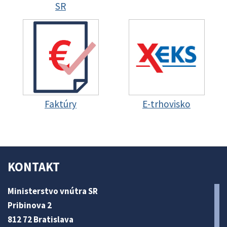
SR
Faktúry
E-trhovisko
KONTAKT
Ministerstvo vnútra SR
Pribinova 2
812 72 Bratislava