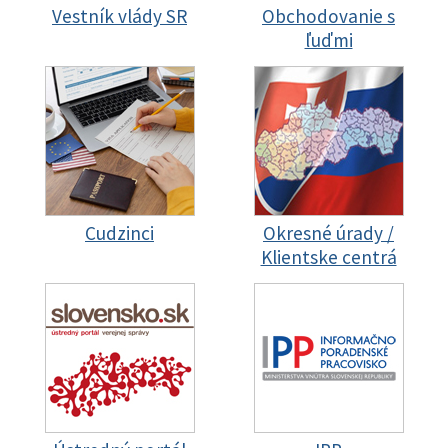
Vestník vlády SR
Obchodovanie s
ľuďmi
Cudzinci
Okresné úrady /
Klientske centrá