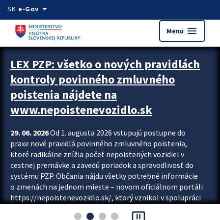
Preskocit na hlavný obsah
arrow_drop_down
SK
e-Gov
menu
Menu
Zastavit automatický posun upútavok
LEX PZP: všetko o nových pravidlách
kontroly povinného zmluvného
poistenia nájdete na
www.nepoistenevozidlo.sk
29. 06. 2026
Od 1. augusta 2026 vstupujú postupne do
praxe nové pravidlá povinného zmluvného poistenia,
ktoré radikálne znížia počet nepoistených vozidiel v
cestnej premávke a zavedú poriadok a spravodlivosť do
systému PZP. Občania nájdu všetky potrebné informácie
o zmenách na jednom mieste – novom oficiálnom portáli
https://nepoistenevozidlo.sk/, ktorý vznikol v spolupráci
Slovenskej kancelárie poisťovateľov (SKP), Slovenskej
pause_presentation
asociácie poisťovní (SLASPO) a Ministerstva vnútra SR.