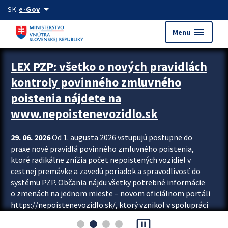
Preskocit na hlavný obsah
arrow_drop_down
SK
e-Gov
menu
Menu
Zastavit automatický posun upútavok
LEX PZP: všetko o nových pravidlách
kontroly povinného zmluvného
poistenia nájdete na
www.nepoistenevozidlo.sk
29. 06. 2026
Od 1. augusta 2026 vstupujú postupne do
praxe nové pravidlá povinného zmluvného poistenia,
ktoré radikálne znížia počet nepoistených vozidiel v
cestnej premávke a zavedú poriadok a spravodlivosť do
systému PZP. Občania nájdu všetky potrebné informácie
o zmenách na jednom mieste – novom oficiálnom portáli
https://nepoistenevozidlo.sk/, ktorý vznikol v spolupráci
Slovenskej kancelárie poisťovateľov (SKP), Slovenskej
pause_presentation
asociácie poisťovní (SLASPO) a Ministerstva vnútra SR.