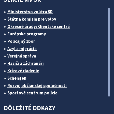
Ministerstvo vnútra SR
Štátna komisia pre volby
Okresné úrady/Klientske centrá
Európske programy
Policajný zbor
Azyl a migrácia
Verejná správa
Hasiči a záchranári
Krízové riadenie
Schengen
Rozvoj občianskej spoločnosti
Športové centrum polície
DÔLEŽITÉ ODKAZY