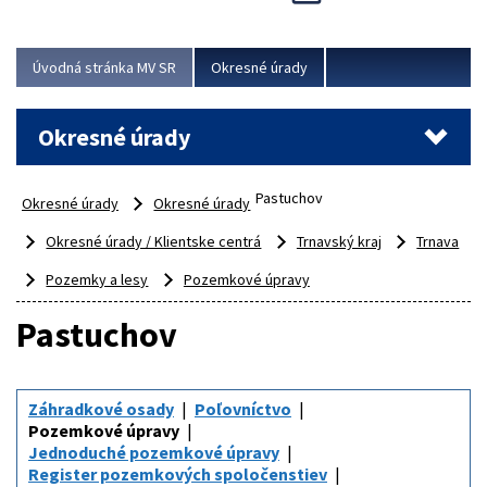
Novinky predstavili na...
Viac
Úvodná stránka MV SR
Okresné úrady
Okresné úrady
Pastuchov
Okresné úrady
Okresné úrady
Okresné úrady / Klientske centrá
Trnavský kraj
Trnava
Pozemky a lesy
Pozemkové úpravy
Pastuchov
Záhradkové osady
Poľovníctvo
Pozemkové úpravy
Jednoduché pozemkové úpravy
Register pozemkových spoločenstiev