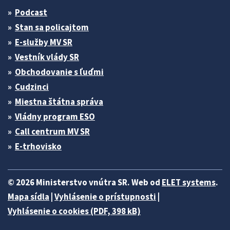
Podcast
Stan sa policajtom
E-služby MV SR
Vestník vlády SR
Obchodovanie s ľuďmi
Cudzinci
Miestna štátna správa
Vládny program ESO
Call centrum MV SR
E-trhovisko
© 2026 Ministerstvo vnútra SR. Web od
ELET systems
.
Mapa sídla
|
Vyhlásenie o prístupnosti
|
Vyhlásenie o cookies (PDF, 398 kB)