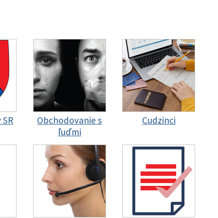
y SR
Obchodovanie s
Cudzinci
ľuďmi