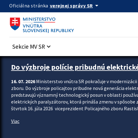
Preskocit na hlavný obsah
arrow_drop_down
verejnej správy SR
Oficiálna stránka
Sekcie MV SR
keyboard_arrow_down
Zastavit automatický posun upútavok
Do výzbroje polície pribudnú elektrick
16. 07. 2026
Ministerstvo vnútra SR pokračuje v modernizáci
zboru. Do výzbroje policajtov pribudne nová generácia elekt
predstavujú významný technologický posun v oblasti použív
elektrických paralyzátorov, ktorá prináša zmenu v spôsobe zvl
štvrtok 16. júla 2026 viceprezident Policajného zboru Rastisla
Viac