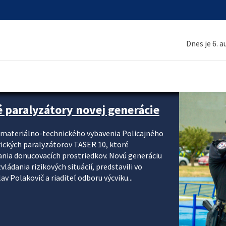
Dnes je 6. 
é paralyzátory novej generácie
i materiálno-technického vybavenia Policajného
rických paralyzátorov TASER 10, ktoré
ania donucovacích prostriedkov. Novú generáciu
ádania rizikových situácií, predstavili vo
v Polakovič a riaditeľ odboru výcviku...