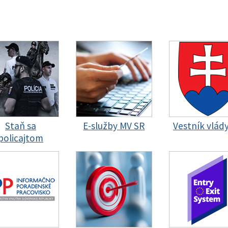
Staň sa
E-služby MV SR
Vestník vlád
policajtom