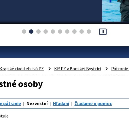
pause_presentation
Krajské riaditeľstvá PZ
KR PZ v Banskej Bystrici
Pátranie
stné osoby
e pátranie
Nezvestní
Hľadaní
Žiadame o pomoc
tuje.