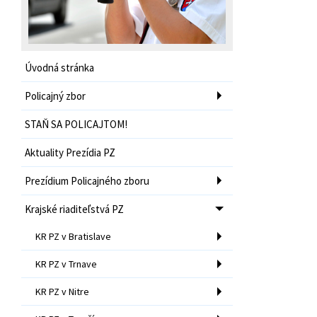
Úvodná stránka
Policajný zbor
STAŇ SA POLICAJTOM!
Aktuality Prezídia PZ
Prezídium Policajného zboru
Krajské riaditeľstvá PZ
KR PZ v Bratislave
KR PZ v Trnave
KR PZ v Nitre