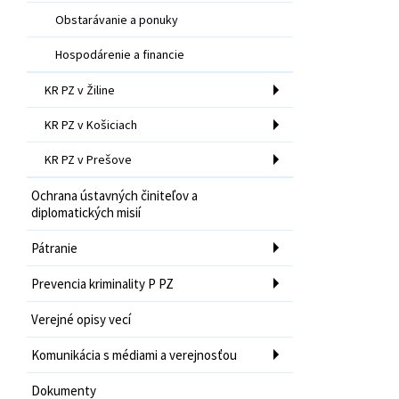
Obstarávanie a ponuky
Hospodárenie a financie
KR PZ v Žiline
KR PZ v Košiciach
KR PZ v Prešove
Ochrana ústavných činiteľov a
diplomatických misií
Pátranie
Prevencia kriminality P PZ
Verejné opisy vecí
Komunikácia s médiami a verejnosťou
Dokumenty