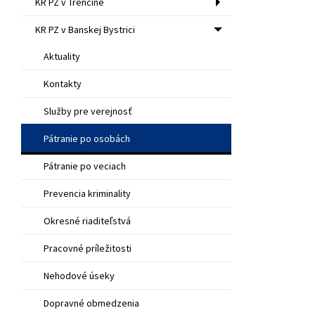
KR PZ v Trenčíne
KR PZ v Banskej Bystrici
Aktuality
Kontakty
Služby pre verejnosť
Pátranie po osobách
Pátranie po veciach
Prevencia kriminality
Okresné riaditeľstvá
Pracovné príležitosti
Nehodové úseky
Dopravné obmedzenia