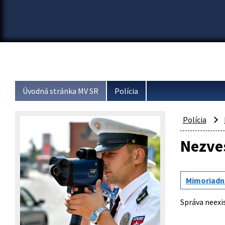
Úvodná stránka MV SR
Polícia
Polícia
Nezve
Mimoriadn
Správa neexis