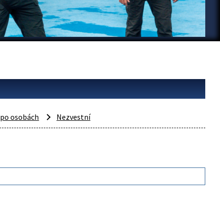
 po osobách
Nezvestní