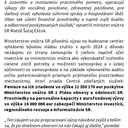
k uzavretiu a rozviazaniu pracovného pomeru, vypracujú
výkazy do sociálnej poisťovne, zdravotnej poisťovne, pre
daňový úrad, vyhotovia súhrnné správy o hospodárení škôl.
Obec tak ušetrí finančné prostriedky a najmä zvýši kvalitu
a odbornosť poskytovaných služieb
,“ vysvetlil minister vnútra
SR Matúš Šutaj Eštok.
Ministerstvo vnútra SR pôvodnú výzvu na budovanie centier
vyhlásenú bývalou vládou zrušilo v apríli 2024 z dôvodu
nezáujmu zo strany samospráv. S cieľom naplniť účel
investície sa ministerstvo vnútra ako vykonávateľ rozhodlo
cielene zistiť potreby a možnosti samosprávy a v úzkej
súčinnosti so samosprávou a na základe vykonaného auditu
určilo potencionálnych priamych prijímateľov prostriedkov
mechanizmu, ktorí zriadia Centrá zdieľaných služieb.
Peniaze na ich zriadenie vo výške 11 350 170 eur poskytne
Ministerstvo vnútra SR z Plánu obnovy a odolnosti SR.
Prostriedky na personálne kapacity z eurofondovej výzvy
vo výške 16 000 000 eur zabezpečí Ministerstvo investícii,
regionálneho rozvoja a informatizácie SR.
„
Ten záujem sa po prepracovaní výzvy násobne zvýšil a teším
sa, že po dnešnom otvorení na nás čakajú aj ďalšie,"
povedal