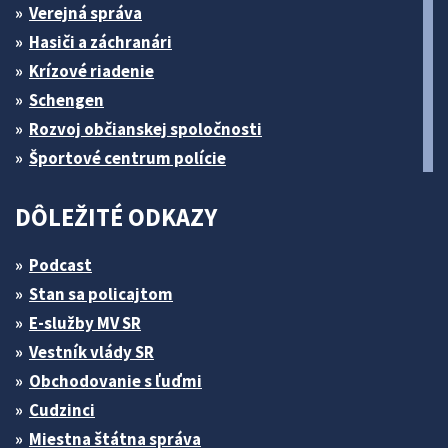
Verejná správa
Hasiči a záchranári
Krízové riadenie
Schengen
Rozvoj občianskej spoločnosti
Športové centrum polície
DÔLEŽITÉ ODKAZY
Podcast
Stan sa policajtom
E-služby MV SR
Vestník vlády SR
Obchodovanie s ľuďmi
Cudzinci
Miestna štátna správa