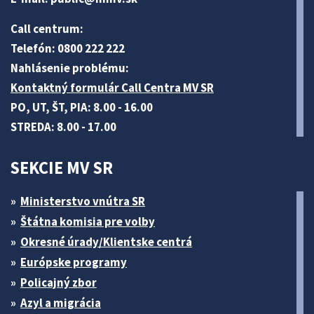
Call centrum:
Telefón: 0800 222 222
Nahlásenie problému:
Kontaktný formulár Call Centra MV SR
PO, UT, ŠT, PIA: 8.00 - 16.00
STREDA: 8.00 - 17.00
SEKCIE MV SR
Ministerstvo vnútra SR
Štátna komisia pre volby
Okresné úrady/Klientske centrá
Európske programy
Policajný zbor
Azyl a migrácia