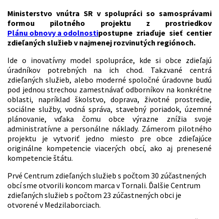
Ministerstvo vnútra SR v spolupráci so samosprávami
formou pilotného projektu z prostriedkov
Plánu obnovy a odolnosti
postupne zriaďuje sieť centier
zdieľaných služieb v najmenej rozvinutých regiónoch.
Ide o inovatívny model spolupráce, kde si obce zdieľajú
úradníkov potrebných na ich chod. Takzvané centrá
zdieľaných služieb, alebo moderné spoločné úradovne budú
pod jednou strechou zamestnávať odborníkov na konkrétne
oblasti, napríklad školstvo, doprava, životné prostredie,
sociálne služby, vodná správa, stavebný poriadok, územné
plánovanie, vďaka čomu obce výrazne znížia svoje
administratívne a personálne náklady. Zámerom pilotného
projektu je vytvoriť jedno miesto pre obce zdieľajúce
originálne kompetencie viacerých obcí, ako aj prenesené
kompetencie štátu.
Prvé Centrum zdieľaných služieb s počtom 30 zúčastnených
obcí sme otvorili koncom marca v Tornali. Ďalšie Centrum
zdieľaných služieb s počtom 23 zúčastnených obci je
otvorené v Medzilaborciach.