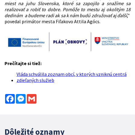
miest na juhu Slovenska, ktoré sa zapojilo a snažíme sa
realizovať a robiť to dobre. Pomôže to mestu aj okolitým 18
dedinám a budeme radi ak sa k nám budú združovať aj ďalší
,"
povedal primátor mesta Fiľakovo Attila Agócs.
Prečítajte si tiež:
Vláda schválila zoznam obcí, v ktorých vzniknú centrá
zdieľaných služieb
Facebook
Messenger
Gmail
Dôležité oznamy