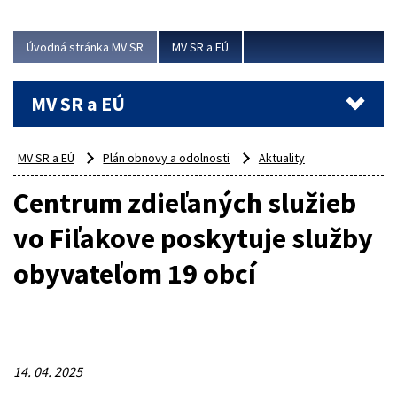
ubytovacie izby. Zrekonštruované...
Úvodná stránka MV SR
MV SR a EÚ
Viac
MV SR a EÚ
MV SR a EÚ
Plán obnovy a odolnosti
Aktuality
Centrum zdieľaných služieb
vo Fiľakove poskytuje služby
obyvateľom 19 obcí
14. 04. 2025