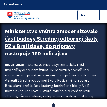
Preskocit na hlavný obsah
arrow_drop_down
SK
e-Gov
menu
Menu
Ministerstvo vnútra zmodernizovalo
časť budovy Strednej odbornej školy
PZ v Bratislave, do prípravy
nastupuje 180 policajtov
05. 03. 2026
inisterstvo vnútra systematicky rieši
investičný dlh v infraštruktúre rezortu a pokračuje v
modernizácii priestorov určených na prípravu policajtov.
V areáli Strednej odbornej školy Policajného zboru v
Bratislave prešla časť budovy, konkrétne bloky A a B,
komplexnou obnovou, ktorá zahŕňala rekonštrukciu
strechy, výmenu okien, zateplenie obvodových stien aj
modernizáciu inžinierskych sietí. Modernizácia sa dotkla
aj interiéru, kde vznikli nové učebne a moderné