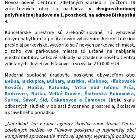
Novozriadené Centrum zdieľaných služieb s počtom 19
zúčastnených obcí sa nachádza
v dvojposchodovej
polyfunkčnej budove na 1. poschodí, na adrese Biskupská
4.
Kancelárske priestory sú zrekonštruované, sú vybavené
novým nábytkom a počítačovým vybavením. Rekonštrukciou
prešlo aj parkovisko, vytvorilo sa 7 nových parkovacích miest,
z toho dve parkovacie miesta sú určené na nabíjanie
elektromobilov. Celkové náklady na zriadenie nového Centra
zdieľaných služieb vo Fiľakove sú vo výške 210 000 EUR.
Moderná spoločná úradovňa poskytne obyvateľom obcí
Belina, Biskupice, Bulhary, Buzitka, Fiľakovo, Fiľakovské
Kováče, Holiša, Kalonda, Nitra nad Ipľom, Prša,
Radzovce, Ratka, Veľké Dravce, Šiatorská Bukovinka,
Šurice, Šávoľ, Šíd, Čakanovce a Čamovce
širokú škálu
odborných služieb v oblasti životného prostredia, školstva
a stavebného poriadku.
„
Napríklad len v rámci agendy školstva zamestnanci Centra
zdieľaných služieb vo Fiľakove poskytnú aj najmenšej obci
kompletné spracovanie mzdovej agendy, vypracujú podklady