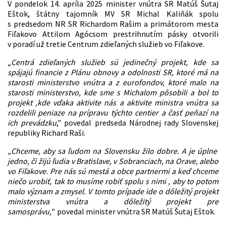
V pondelok 14. apríla 2025 minister vnútra SR Matúš Šutaj
Eštok, štátny tajomník MV SR Michal Kaliňák spolu
s predsedom NR SR Richardom Rašim a primátorom mesta
Fiľakovo Attilom Agócsom prestrihnutím pásky otvorili
v poradí už tretie Centrum zdieľaných služieb vo Fiľakove.
„
Centrá zdieľaných služieb sú jedinečný projekt, kde sa
spájajú financie z Plánu obnovy a odolnosti SR, ktoré má na
starosti ministerstvo vnútra a z eurofondov, ktoré malo na
starosti ministerstvo, kde sme s Michalom pôsobili a bol to
projekt ,kde vďaka aktivite nás a aktivite ministra vnútra sa
rozdelili peniaze na prípravu týchto centier a časť peňazí na
ich prevádzku
," povedal predseda Národnej rady Slovenskej
republiky Richard Raši.
„
Chceme, aby sa ľudom na Slovensku žilo dobre. A je úplne
jedno, či žijú ľudia v Bratislave, v Sobranciach, na Orave, alebo
vo Fiľakove. Pre nás sú mestá a obce partnermi a keď chceme
niečo urobiť, tak to musíme robiť spolu s nimi , aby to potom
malo význam a zmysel. V tomto prípade ide o dôležitý projekt
ministerstva vnútra a dôležitý projekt pre
samosprávu,"
povedal minister vnútra SR Matúš Šutaj Eštok.