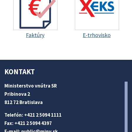
Faktúry
E-trhovisko
KONTAKT
Ministerstvo vnútra SR
Pribinova 2
812 72 Bratislava
Telefón: +421 2 5094 1111
Fax: +421 2 5094 4397
E-mail:
public@minv
.sk