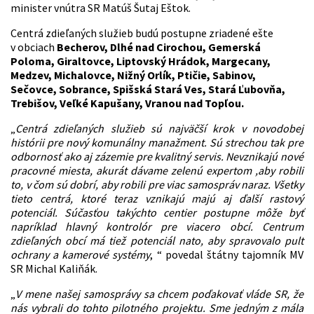
minister vnútra SR Matúš Šutaj Eštok.
Centrá zdieľaných služieb budú postupne zriadené ešte
v obciach
Becherov, Dlhé nad Cirochou, Gemerská
Poloma, Giraltovce, Liptovský Hrádok, Margecany,
Medzev, Michalovce, Nižný Orlík, Ptičie, Sabinov,
Sečovce, Sobrance, Spišská Stará Ves, Stará Ľubovňa,
Trebišov, Veľké Kapušany, Vranou nad Topľou.
„
Centrá zdieľaných služieb sú najväčší krok v novodobej
histórii pre nový komunálny manažment. Sú strechou tak pre
odbornosť ako aj zázemie pre kvalitný servis. Nevznikajú nové
pracovné miesta, akurát dávame zelenú expertom ,aby robili
to, v čom sú dobrí, aby robili pre viac samospráv naraz. Všetky
tieto centrá, ktoré teraz vznikajú majú aj ďalší rastový
potenciál. Súčasťou takýchto centier postupne môže byť
napríklad hlavný kontrolór pre viacero obcí. Centrum
zdieľaných obcí má tiež potenciál nato, aby spravovalo pult
ochrany a kamerové systémy
, “ povedal štátny tajomník MV
SR Michal Kaliňák.
„
V mene našej samosprávy sa chcem poďakovať vláde SR, že
nás vybrali do tohto pilotného projektu. Sme jedným z mála