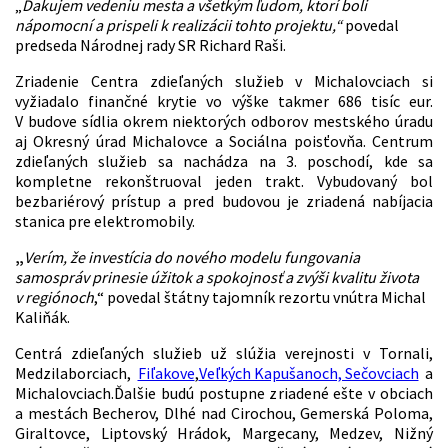
„
Ďakujem vedeniu mesta a všetkým ľudom, ktorí boli
nápomocní a prispeli k realizácii tohto projektu,“
povedal
predseda Národnej rady SR Richard Raši.
Zriadenie Centra zdieľaných služieb v Michalovciach si
vyžiadalo finančné krytie vo výške takmer 686 tisíc eur.
V budove sídlia okrem niektorých odborov mestského úradu
aj Okresný úrad Michalovce a Sociálna poisťovňa. Centrum
zdieľaných služieb sa nachádza na 3. poschodí, kde sa
kompletne rekonštruoval jeden trakt. Vybudovaný bol
bezbariérový prístup a pred budovou je zriadená nabíjacia
stanica pre elektromobily.
„
Verím, že investícia do nového modelu fungovania
samospráv prinesie úžitok a spokojnosť a zvýši kvalitu života
v regiónoch
,“ povedal štátny tajomník rezortu vnútra Michal
Kaliňák.
Centrá zdieľaných služieb už slúžia verejnosti v Tornali,
Medzilaborciach,
Fiľakove
,
Veľkých Kapušanoch, Sečovciach
a
Michalovciach.Ďalšie budú postupne zriadené ešte v obciach
a mestách Becherov, Dlhé nad Cirochou, Gemerská Poloma,
Giraltovce, Liptovský Hrádok, Margecany, Medzev, Nižný