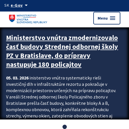
Preskocit na hlavný obsah
arrow_drop_down
SK
e-Gov
menu
Menu
Ministerstvo vnútra zmodernizovalo
časť budovy Strednej odbornej školy
PZ v Bratislave, do prípravy
nastupuje 180 policajtov
05. 03. 2026
inisterstvo vnútra systematicky rieši
investičný dlh v infraštruktúre rezortu a pokračuje v
modernizácii priestorov určených na prípravu policajtov.
V areáli Strednej odbornej školy Policajného zboru v
Bratislave prešla časť budovy, konkrétne bloky A a B,
komplexnou obnovou, ktorá zahŕňala rekonštrukciu
strechy, výmenu okien, zateplenie obvodových stien aj
modernizáciu inžinierskych sietí. Modernizácia sa dotkla
aj interiéru, kde vznikli nové učebne a moderné