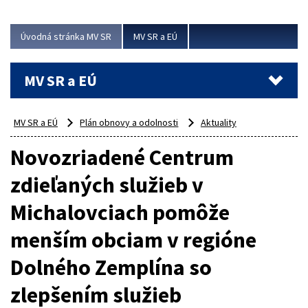
ubytovacie izby. Zrekonštruované...
Úvodná stránka MV SR
MV SR a EÚ
Viac
MV SR a EÚ
MV SR a EÚ
Plán obnovy a odolnosti
Aktuality
Novozriadené Centrum
zdieľaných služieb v
Michalovciach pomôže
menším obciam v regióne
Dolného Zemplína so
zlepšením služieb