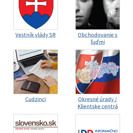
Vestník vlády SR
Obchodovanie s
ľuďmi
Cudzinci
Okresné úrady /
Klientske centrá