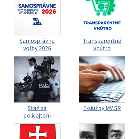
Samosprávne
Transparentné
voľby 2026
vnútro
Staň sa
E-služby MV SR
policajtom