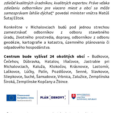
zdieľať kvalitných úradníkov, kvalitných expertov.
Práve vďaka
zdieľaniu odborníkov pre viacero miest a obcí sa môže
samosprávam ľahšie dýchať
,“ povedal minister vnútra Matúš
Šutaj Eštok.
Konkrétne v Michalovciach budú pod jednou strechou
zamestnávať odborníkov z odboru stavebného
úradu, životného prostredia, dopravy, odborníkov z odboru
geodézie, kartografie a katastra, územného plánovania či
odpadového hospodárstva.
Centrum bude vyžívať 24 okolitých obcí –
Budkovce,
Čečehov, Dúbravka, Hatalov, Iňačovce, Jastrabie pri
Michalovciach, Kaluža, Klokočov, Krásnovce, Lastomír,
Laškovce, Lúčky, Palín, Pozdišovce, Senné, Slavkovce,
Sliepkovce, Suché, Šamudovce, Vrbnica, Zalužice, Zemplínska
Široká, Zemplínske Kopčany a Žbince.