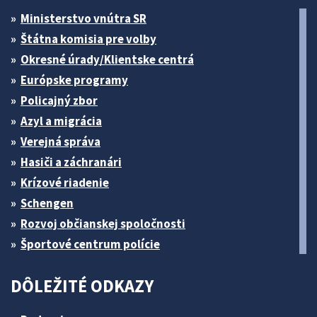
Ministerstvo vnútra SR
Štátna komisia pre volby
Okresné úrady/Klientske centrá
Európske programy
Policajný zbor
Azyl a migrácia
Verejná správa
Hasiči a záchranári
Krízové riadenie
Schengen
Rozvoj občianskej spoločnosti
Športové centrum polície
DÔLEŽITÉ ODKAZY