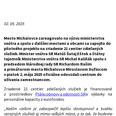
02. 05. 2025
Mesto Michalovce zareagovalo na výzvu ministerstva
vnútra a spolu s ďalšími mestami a obcami sa zapojilo do
pilotného projektu na zriadenie 21 centier zdieľaných
služieb. Minister vnútra SR Matúš Šutaj Eštok a štátny
tajomník Ministerstva vnútra SR Michal Kaliňák spolu s
predsedom Národnej rady SR Richardom Rašim
a primátorom mesta Michalovce Miroslavom Dufincom
v piatok 2. mája 2025 oficiálne odovzdali centrum do
užívania zamestnancom.
Zriadenie 21 centier zdieľaných služieb je financované
z prostriedkov
Plánu obnovy a odolnosti SR
a výdavky na
personálne kapacity z eurofondov.
„
Naším cieľom je zabezpečiť lepšiu dostupnosť a kvalitu
verejných služieb aj mimo veľkých miest, a to tak, že budeme