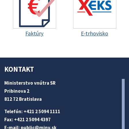
Faktúry
E-trhovisko
KONTAKT
Ministerstvo vnútra SR
Pribinova 2
812 72 Bratislava
Telefón: +421 2 5094 1111
Fax: +421 2 5094 4397
E-mail:
public@minv
.sk