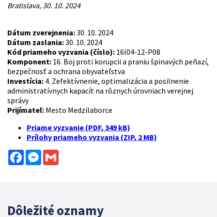
Bratislava, 30. 10. 2024
Dátum zverejnenia:
30. 10. 2024
Dátum zaslania:
30. 10. 2024
Kód priameho vyzvania (číslo):
16I04-12-P08
Komponent:
16. Boj proti korupcii a praniu špinavých peňazí,
bezpečnosť a ochrana obyvateľstva
Investícia:
4. Zefektívnenie, optimalizácia a posilnenie
administratívnych kapacít na rôznych úrovniach verejnej
správy
Prijímateľ:
Mesto Medzilaborce
Priame vyzvanie (PDF, 349 kB)
Prílohy priameho vyzvania (ZIP, 2 MB)
Facebook
Messenger
Gmail
Dôležité oznamy