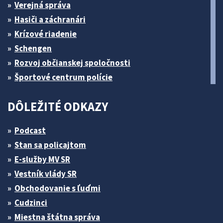
Verejná správa
Hasiči a záchranári
Krízové riadenie
Schengen
Rozvoj občianskej spoločnosti
Športové centrum polície
DÔLEŽITÉ ODKAZY
Podcast
Stan sa policajtom
E-služby MV SR
Vestník vlády SR
Obchodovanie s ľuďmi
Cudzinci
Miestna štátna správa