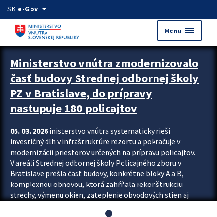
Preskocit na hlavný obsah
arrow_drop_down
SK
e-Gov
menu
Menu
Ministerstvo vnútra zmodernizovalo
časť budovy Strednej odbornej školy
PZ v Bratislave, do prípravy
nastupuje 180 policajtov
05. 03. 2026
inisterstvo vnútra systematicky rieši
investičný dlh v infraštruktúre rezortu a pokračuje v
modernizácii priestorov určených na prípravu policajtov.
V areáli Strednej odbornej školy Policajného zboru v
Bratislave prešla časť budovy, konkrétne bloky A a B,
komplexnou obnovou, ktorá zahŕňala rekonštrukciu
strechy, výmenu okien, zateplenie obvodových stien aj
modernizáciu inžinierskych sietí. Modernizácia sa dotkla
aj interiéru, kde vznikli nové učebne a moderné