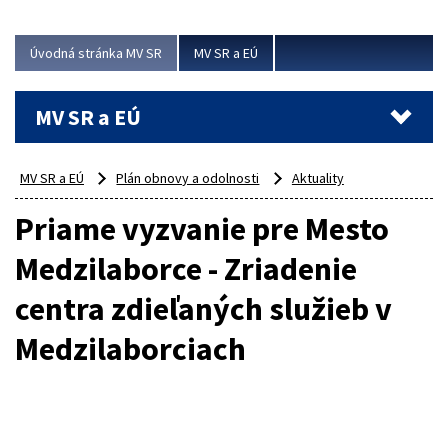
ubytovacie izby. Zrekonštruované...
Úvodná stránka MV SR
MV SR a EÚ
Viac
MV SR a EÚ
MV SR a EÚ
Plán obnovy a odolnosti
Aktuality
Priame vyzvanie pre Mesto
Medzilaborce - Zriadenie
centra zdieľaných služieb v
Medzilaborciach