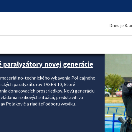
Dnes je 8. 
é paralyzátory novej generácie
i materiálno-technického vybavenia Policajného
rických paralyzátorov TASER 10, ktoré
ania donucovacích prostriedkov. Novú generáciu
ádania rizikových situácií, predstavili vo
v Polakovič a riaditeľ odboru výcviku...