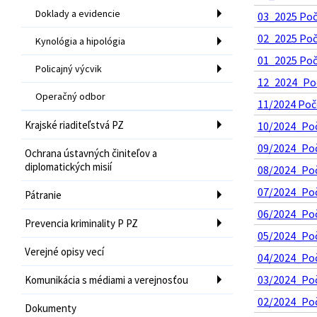
Doklady a evidencie
03_2025 Poče
02_2025 Poče
Kynológia a hipológia
01_2025 Poče
Policajný výcvik
12_2024_Poc
Operačný odbor
11/2024 Poč
Krajské riaditeľstvá PZ
10/2024_Poče
09/2024_Poč
Ochrana ústavných činiteľov a
diplomatických misií
08/2024_Poče
07/2024_Poče
Pátranie
06/2024_Poče
Prevencia kriminality P PZ
05/2024_Poče
Verejné opisy vecí
04/2024_Poče
03/2024_Poče
Komunikácia s médiami a verejnosťou
02/2024_Poče
Dokumenty