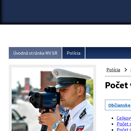
Úvodná stránka MV SR
Polícia
Polícia
Počet 
Občianske
Celkový
Počet 
Počet i