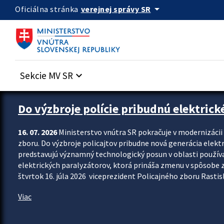
Preskocit na hlavný obsah
arrow_drop_down
verejnej správy SR
Oficiálna stránka
Sekcie MV SR
keyboard_arrow_down
Zastavit automatický posun upútavok
Do výzbroje polície pribudnú elektrick
16. 07. 2026
Ministerstvo vnútra SR pokračuje v modernizáci
zboru. Do výzbroje policajtov pribudne nová generácia elekt
predstavujú významný technologický posun v oblasti použív
elektrických paralyzátorov, ktorá prináša zmenu v spôsobe zvl
štvrtok 16. júla 2026 viceprezident Policajného zboru Rastisla
Viac