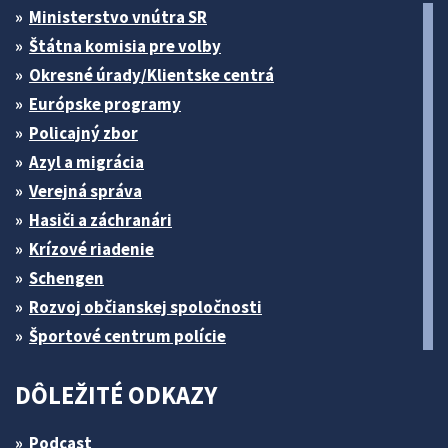
Ministerstvo vnútra SR
Štátna komisia pre volby
Okresné úrady/Klientske centrá
Európske programy
Policajný zbor
Azyl a migrácia
Verejná správa
Hasiči a záchranári
Krízové riadenie
Schengen
Rozvoj občianskej spoločnosti
Športové centrum polície
DÔLEŽITÉ ODKAZY
Podcast