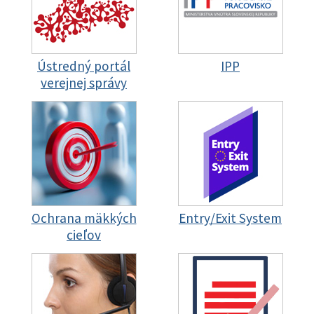
Ústredný portál
IPP
verejnej správy
Ochrana mäkkých
Entry/Exit System
cieľov