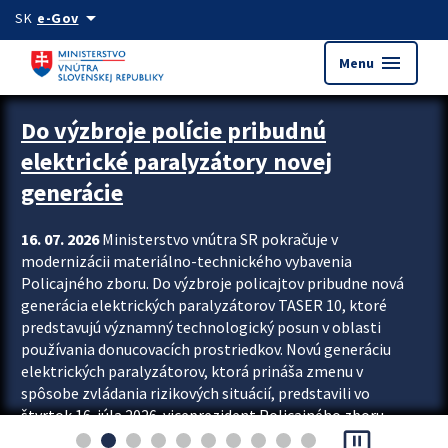
Preskocit na hlavný obsah
arrow_drop_down
SK
e-Gov
menu
Menu
Zastavit automatický posun upútavok
Do výzbroje polície pribudnú
elektrické paralyzátory novej
generácie
16. 07. 2026
Ministerstvo vnútra SR pokračuje v
modernizácii materiálno-technického vybavenia
Policajného zboru. Do výzbroje policajtov pribudne nová
generácia elektrických paralyzátorov TASER 10, ktoré
predstavujú významný technologický posun v oblasti
používania donucovacích prostriedkov. Novú generáciu
elektrických paralyzátorov, ktorá prináša zmenu v
spôsobe zvládania rizikových situácií, predstavili vo
štvrtok 16. júla 2026 viceprezident Policajného zboru
pause_presentation
Rastislav Polakovič a riaditeľ odboru výcviku...