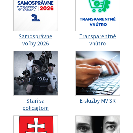
Samosprávne
Transparentné
voľby 2026
vnútro
Staň sa
E-služby MV SR
policajtom