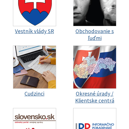
Vestník vlády SR
Obchodovanie s
ľuďmi
Cudzinci
Okresné úrady /
Klientske centrá