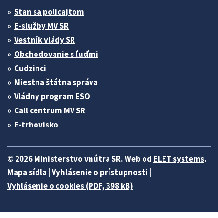
Stan sa policajtom
E-služby MV SR
Vestník vlády SR
Obchodovanie s ľuďmi
Cudzinci
Miestna štátna správa
Vládny program ESO
Call centrum MV SR
E-trhovisko
© 2026 Ministerstvo vnútra SR. Web od
ELET systems
.
Mapa sídla
|
Vyhlásenie o prístupnosti
|
Vyhlásenie o cookies (PDF, 398 kB)