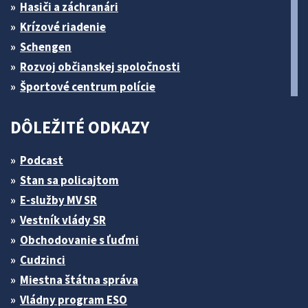
Hasiči a záchranári
Krízové riadenie
Schengen
Rozvoj občianskej spoločnosti
Športové centrum polície
DÔLEŽITÉ ODKAZY
Podcast
Stan sa policajtom
E-služby MV SR
Vestník vlády SR
Obchodovanie s ľuďmi
Cudzinci
Miestna štátna správa
Vládny program ESO