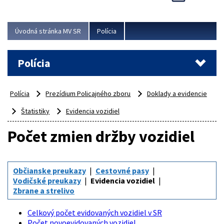
Viac
Úvodná stránka MV SR
Polícia
Polícia
Polícia
Prezídium Policajného zboru
Doklady a evidencie
Štatistiky
Evidencia vozidiel
Počet zmien držby vozidiel
Občianske preukazy
Cestovné pasy
Vodičské preukazy
Evidencia vozidiel
Zbrane a strelivo
Celkový počet evidovaných vozidiel v SR
Počet novoevidovaných vozidiel