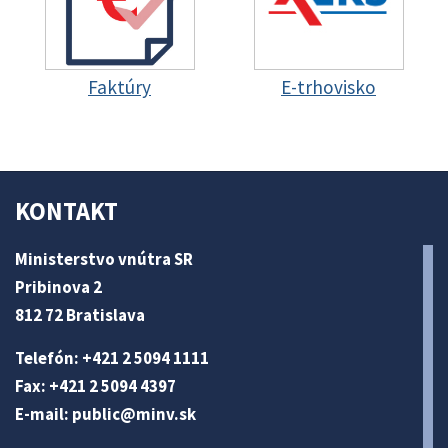
Faktúry
E-trhovisko
KONTAKT
Ministerstvo vnútra SR
Pribinova 2
812 72 Bratislava
Telefón: +421 2 5094 1111
Fax: +421 2 5094 4397
E-mail:
public@minv
.sk