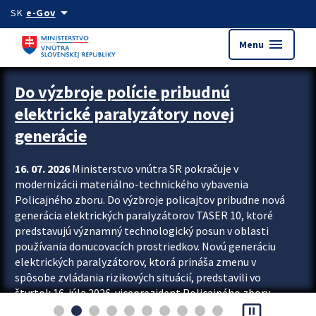
Preskocit na hlavný obsah
arrow_drop_down
SK
e-Gov
menu
Menu
Zastavit automatický posun upútavok
Do výzbroje polície pribudnú
elektrické paralyzátory novej
generácie
16. 07. 2026
Ministerstvo vnútra SR pokračuje v
modernizácii materiálno-technického vybavenia
Policajného zboru. Do výzbroje policajtov pribudne nová
generácia elektrických paralyzátorov TASER 10, ktoré
predstavujú významný technologický posun v oblasti
používania donucovacích prostriedkov. Novú generáciu
elektrických paralyzátorov, ktorá prináša zmenu v
spôsobe zvládania rizikových situácií, predstavili vo
štvrtok 16. júla 2026 viceprezident Policajného zboru
pause_presentation
Rastislav Polakovič a riaditeľ odboru výcviku...