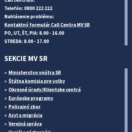
Call centrum:
Telefón: 0800 222 222
Nahlásenie problému:
Kontaktný formulár Call Centra MV SR
PO, UT, ŠT, PIA: 8.00 - 16.00
STREDA: 8.00 - 17.00
SEKCIE MV SR
Ministerstvo vnútra SR
Štátna komisia pre volby
Okresné úrady/Klientske centrá
Európske programy
Policajný zbor
Azyl a migrácia
Verejná správa