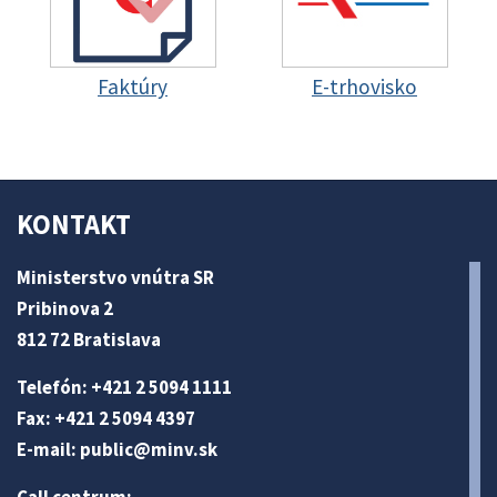
Faktúry
E-trhovisko
KONTAKT
Ministerstvo vnútra SR
Pribinova 2
812 72 Bratislava
Telefón: +421 2 5094 1111
Fax: +421 2 5094 4397
E-mail:
public@minv
.sk