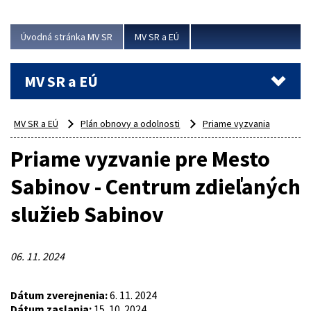
ubytovacie izby. Zrekonštruované...
Úvodná stránka MV SR
MV SR a EÚ
Viac
MV SR a EÚ
MV SR a EÚ
Plán obnovy a odolnosti
Priame vyzvania
Priame vyzvanie pre Mesto
Sabinov - Centrum zdieľaných
služieb Sabinov
06. 11. 2024
Dátum zverejnenia:
6. 11. 2024
Dátum zaslania:
15. 10. 2024