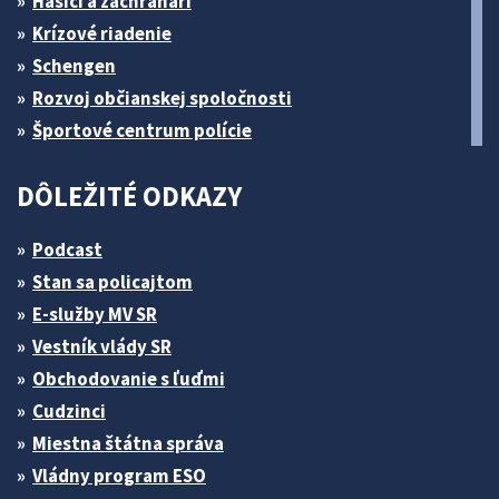
Hasiči a záchranári
Krízové riadenie
Schengen
Rozvoj občianskej spoločnosti
Športové centrum polície
DÔLEŽITÉ ODKAZY
Podcast
Stan sa policajtom
E-služby MV SR
Vestník vlády SR
Obchodovanie s ľuďmi
Cudzinci
Miestna štátna správa
Vládny program ESO