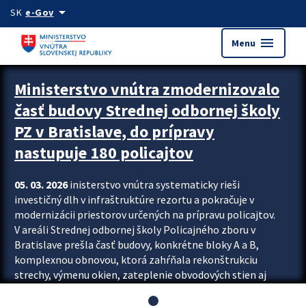
Preskocit na hlavný obsah
arrow_drop_down
SK
e-Gov
menu
Menu
Ministerstvo vnútra zmodernizovalo
časť budovy Strednej odbornej školy
PZ v Bratislave, do prípravy
nastupuje 180 policajtov
05. 03. 2026
inisterstvo vnútra systematicky rieši
investičný dlh v infraštruktúre rezortu a pokračuje v
modernizácii priestorov určených na prípravu policajtov.
V areáli Strednej odbornej školy Policajného zboru v
Bratislave prešla časť budovy, konkrétne bloky A a B,
komplexnou obnovou, ktorá zahŕňala rekonštrukciu
strechy, výmenu okien, zateplenie obvodových stien aj
modernizáciu inžinierskych sietí. Modernizácia sa dotkla
aj interiéru, kde vznikli nové učebne a moderné