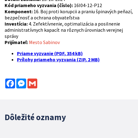
Kód priameho vyzvania (číslo):
16I04-12-P12
Komponent:
16. Boj proti korupcii a praniu špinavých peňazí,
bezpečnosť a ochrana obyvateľstva
Investícia:
4. Zefektívnenie, optimalizácia a posilnenie
administratívnych kapacít na rôznych úrovniach verejnej
správy
Prijímateľ:
Mesto Sabinov
Priame vyzvanie (PDF, 354 kB)
Prílohy priameho vyzvania (ZIP, 2 MB)
Facebook
Messenger
Gmail
Dôležité oznamy