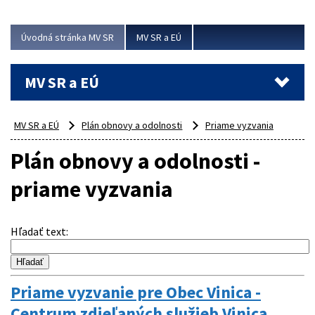
ubytovacie izby. Zrekonštruované...
Úvodná stránka MV SR
MV SR a EÚ
Viac
MV SR a EÚ
MV SR a EÚ
Plán obnovy a odolnosti
Priame vyzvania
Plán obnovy a odolnosti -
priame vyzvania
Hľadať text
:
Priame vyzvanie pre Obec Vinica -
Centrum zdieľaných služieb Vinica