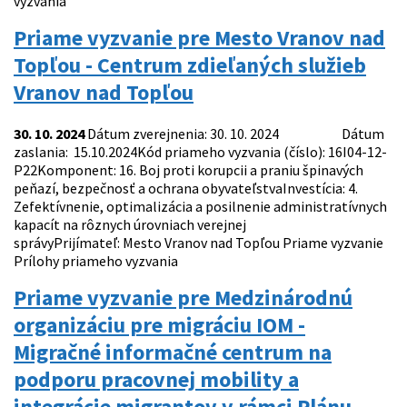
vyzvania
Priame vyzvanie pre Mesto Vranov nad
Topľou - Centrum zdieľaných služieb
Vranov nad Topľou
30. 10. 2024
Dátum zverejnenia: 30. 10. 2024 Dátum
zaslania: 15.10.2024Kód priameho vyzvania (číslo): 16I04-12-
P22Komponent: 16. Boj proti korupcii a praniu špinavých
peňazí, bezpečnosť a ochrana obyvateľstvaInvestícia: 4.
Zefektívnenie, optimalizácia a posilnenie administratívnych
kapacít na rôznych úrovniach verejnej
správyPrijímateľ: Mesto Vranov nad Topľou Priame vyzvanie
Prílohy priameho vyzvania
Priame vyzvanie pre Medzinárodnú
organizáciu pre migráciu IOM -
Migračné informačné centrum na
podporu pracovnej mobility a
integrácie migrantov v rámci Plánu