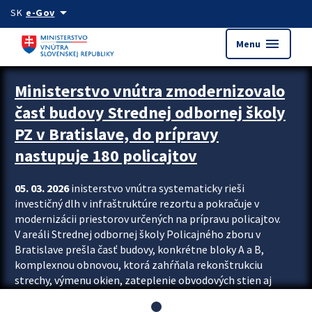
Preskocit na hlavný obsah
arrow_drop_down
SK
e-Gov
menu
Menu
Ministerstvo vnútra zmodernizovalo
časť budovy Strednej odbornej školy
PZ v Bratislave, do prípravy
nastupuje 180 policajtov
05. 03. 2026
inisterstvo vnútra systematicky rieši
investičný dlh v infraštruktúre rezortu a pokračuje v
modernizácii priestorov určených na prípravu policajtov.
V areáli Strednej odbornej školy Policajného zboru v
Bratislave prešla časť budovy, konkrétne bloky A a B,
komplexnou obnovou, ktorá zahŕňala rekonštrukciu
strechy, výmenu okien, zateplenie obvodových stien aj
modernizáciu inžinierskych sietí. Modernizácia sa dotkla
aj interiéru, kde vznikli nové učebne a moderné