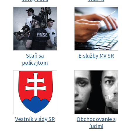
Staň sa
E-služby MV SR
policajtom
Vestník vlády SR
Obchodovanie s
ľuďmi