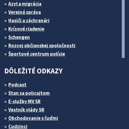
Azyl a migrácia
Verejná správa
Hasiči a záchranári
Krízové riadenie
Schengen
Rozvoj občianskej spoločnosti
Športové centrum polície
DÔLEŽITÉ ODKAZY
Podcast
Stan sa policajtom
E-služby MV SR
Vestník vlády SR
Obchodovanie s ľuďmi
Cudzinci