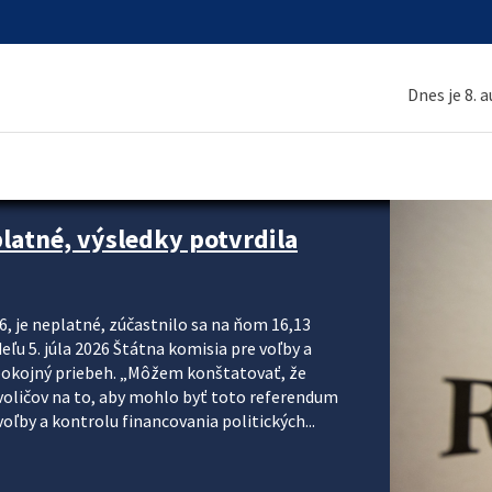
Dnes je 8. 
platné, výsledky potvrdila
6, je neplatné, zúčastnilo sa na ňom 16,13
eľu 5. júla 2026 Štátna komisia pre voľby a
pokojný priebeh. „Môžem konštatovať, že
voličov na to, aby mohlo byť toto referendum
ľby a kontrolu financovania politických...