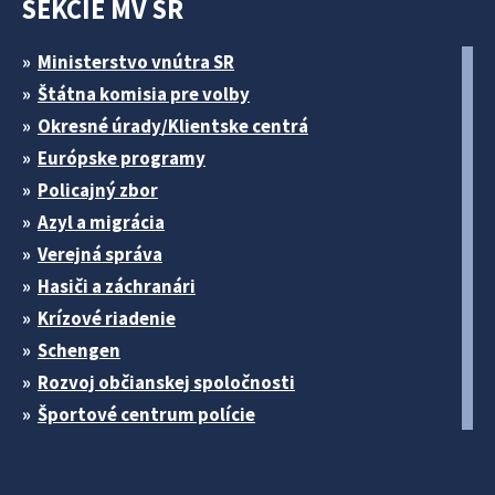
SEKCIE MV SR
Ministerstvo vnútra SR
Štátna komisia pre volby
Okresné úrady/Klientske centrá
Európske programy
Policajný zbor
Azyl a migrácia
Verejná správa
Hasiči a záchranári
Krízové riadenie
Schengen
Rozvoj občianskej spoločnosti
Športové centrum polície