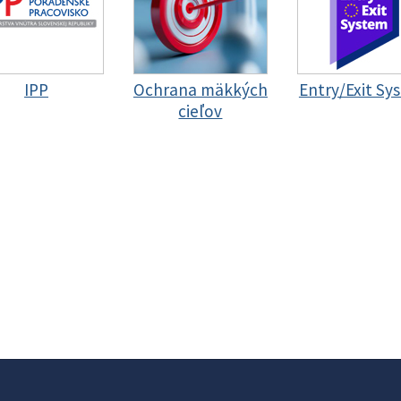
IPP
Ochrana mäkkých
Entry/Exit Sy
cieľov