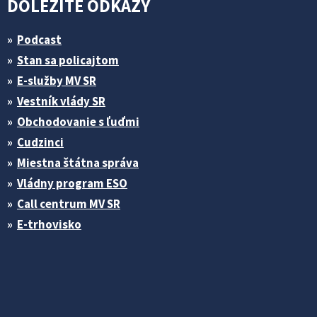
DÔLEŽITÉ ODKAZY
Podcast
Stan sa policajtom
E-služby MV SR
Vestník vlády SR
Obchodovanie s ľuďmi
Cudzinci
Miestna štátna správa
Vládny program ESO
Call centrum MV SR
E-trhovisko