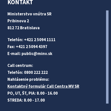
KONTAKT
Ministerstvo vnútra SR
Pribinova 2
812 72 Bratislava
Telefón: +421 2 5094 1111
Fax: +421 2 5094 4397
E-mail:
public@minv
.sk
Call centrum:
Telefón: 0800 222 222
Nahlásenie problému:
Kontaktný formulár Call Centra MV SR
PO, UT, ŠT, PIA: 8.00 - 16.00
STREDA: 8.00 - 17.00