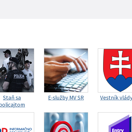
Staň sa
E-služby MV SR
Vestník vlád
policajtom