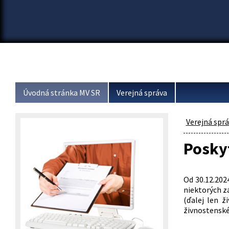
Úvodná stránka MV SR
Verejná správa
Verejná spr
Poskyt
Od 30.12.202
niektorých z
(ďalej len ž
živnostensk