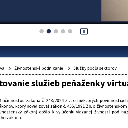
pause_presentation
áva
Živnostenské podnikanie
Služby podľa sektorov
ovanie služieb peňaženky virtu
4 účinnosťou zákona č. 248/2024 Z.z. o niektorých povinnostiac
ákonov, ktorý novelizoval zákon č. 455/1991 Zb. o živnostenskom
ivnostenský zákon) došlo k vylúčeniu viazanej živnosti pod n
ého zákona.