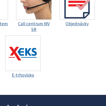
stem
Call centrum MV
Objednávky
SR
E-trhovisko