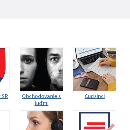
y SR
Obchodovanie s
Cudzinci
ľuďmi