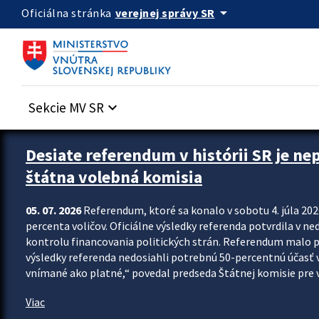
Preskocit na hlavný obsah
arrow_drop_down
verejnej správy SR
Oficiálna stránka
Sekcie MV SR
keyboard_arrow_down
Zastavit automatický posun upútavok
Desiate referendum v histórii SR je ne
štátna volebná komisia
05. 07. 2026
Referendum, ktoré sa konalo v sobotu 4. júla 202
percenta voličov. Oficiálne výsledky referenda potvrdila v ned
kontrolu financovania politických strán. Referendum malo 
výsledky referenda nedosiahli potrebnú 50-percentnú účasť 
vnímané ako platné,“ povedal predseda Štátnej komisie pre vo
Viac