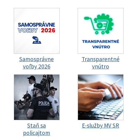
Samosprávne
Transparentné
voľby 2026
vnútro
Staň sa
E-služby MV SR
policajtom