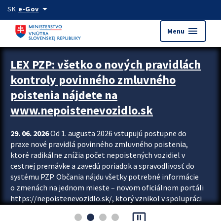
Preskocit na hlavný obsah
arrow_drop_down
SK
e-Gov
menu
Menu
Zastavit automatický posun upútavok
LEX PZP: všetko o nových pravidlách
kontroly povinného zmluvného
poistenia nájdete na
www.nepoistenevozidlo.sk
29. 06. 2026
Od 1. augusta 2026 vstupujú postupne do
praxe nové pravidlá povinného zmluvného poistenia,
ktoré radikálne znížia počet nepoistených vozidiel v
cestnej premávke a zavedú poriadok a spravodlivosť do
systému PZP. Občania nájdu všetky potrebné informácie
o zmenách na jednom mieste – novom oficiálnom portáli
https://nepoistenevozidlo.sk/, ktorý vznikol v spolupráci
Slovenskej kancelárie poisťovateľov (SKP), Slovenskej
pause_presentation
asociácie poisťovní (SLASPO) a Ministerstva vnútra SR.