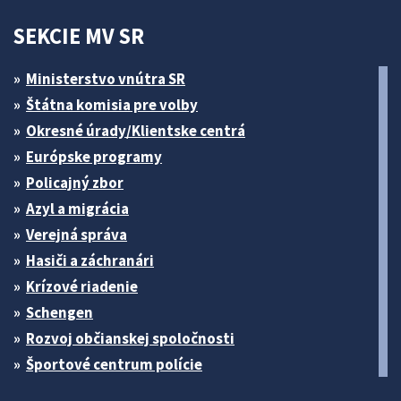
SEKCIE MV SR
Ministerstvo vnútra SR
Štátna komisia pre volby
Okresné úrady/Klientske centrá
Európske programy
Policajný zbor
Azyl a migrácia
Verejná správa
Hasiči a záchranári
Krízové riadenie
Schengen
Rozvoj občianskej spoločnosti
Športové centrum polície