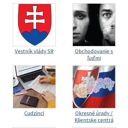
Vestník vlády SR
Obchodovanie s
ľuďmi
Cudzinci
Okresné úrady /
Klientske centrá