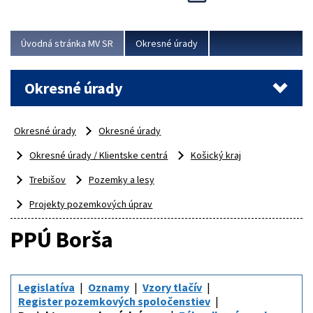
Novinky predstavili na...
Viac
Úvodná stránka MV SR
Okresné úrady
Okresné úrady
Okresné úrady
Okresné úrady
Okresné úrady / Klientske centrá
Košický kraj
Trebišov
Pozemky a lesy
Projekty pozemkových úprav
PPÚ Borša
Legislatíva
Oznamy
Vzory tlačív
Register pozemkových spoločenstiev