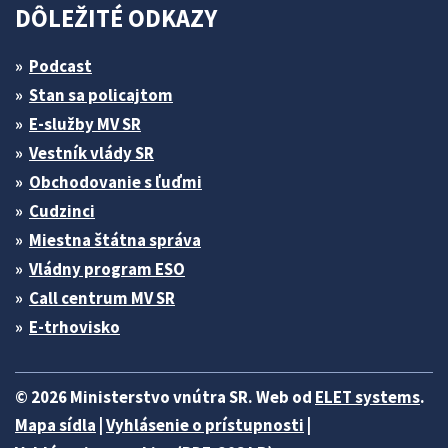
DÔLEŽITÉ ODKAZY
Podcast
Stan sa policajtom
E-služby MV SR
Vestník vlády SR
Obchodovanie s ľuďmi
Cudzinci
Miestna štátna správa
Vládny program ESO
Call centrum MV SR
E-trhovisko
© 2026 Ministerstvo vnútra SR. Web od
ELET systems
.
Mapa sídla
|
Vyhlásenie o prístupnosti
|