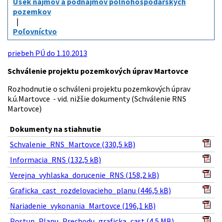
Úsek nájmov a podnájmov poľnohospodárskych
pozemkov
Poľovníctvo
priebeh PÚ do 1.10.2013
Schválenie projektu pozemkových úprav Martovce
Rozhodnutie o schváleni projektu pozemkových úprav
k.ú.Martovce - vid. nižšie dokumenty (Schválenie RNS
Martovce)
Dokumenty na stiahnutie
Schvalenie_RNS_Martovce (330,5 kB)
Informacia_RNS (132,5 kB)
Verejna_vyhlaska_dorucenie_RNS (158,2 kB)
Graficka_cast_rozdelovacieho_planu (446,5 kB)
Nariadenie_vykonania_Martovce (196,1 kB)
Postup_Planu_Prechodu_graficka_cast (4,5 MB)