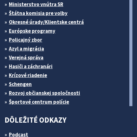
Ministerstvo vnútra SR
Štátna komisia pre volby
Okresné úrady/Klientske centrá
Európske programy
Policajný zbor
Azyl a migrácia
Verejná správa
Hasiči a záchranári
Krízové riadenie
Schengen
Rozvoj občianskej spoločnosti
Športové centrum polície
DÔLEŽITÉ ODKAZY
Podcast