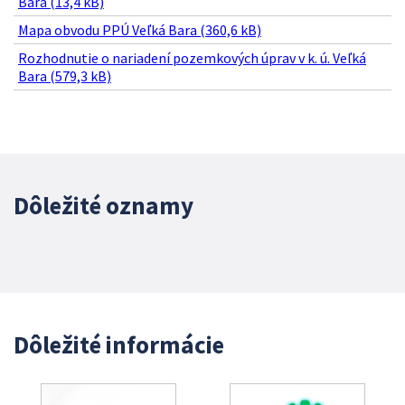
Bara (13,4 kB)
Mapa obvodu PPÚ Veľká Bara (360,6 kB)
Rozhodnutie o nariadení pozemkových úprav v k. ú. Veľká
Bara (579,3 kB)
Dôležité oznamy
Dôležité informácie