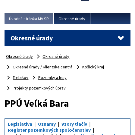
Novinky predstavili na...
Viac
Úvodná stránka MV SR
Okresné úrady
Okresné úrady
Okresné úrady
Okresné úrady
Okresné úrady / Klientske centrá
Košický kraj
Trebišov
Pozemky a lesy
Projekty pozemkových úprav
PPÚ Veľká Bara
Legislatíva
Oznamy
Vzory tlačív
Register pozemkových spoločenstiev