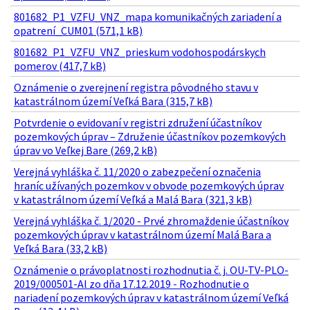
801682_P1_VZFU_VNZ_mapa komunikačných zariadení a
opatrení_CUM01 (571,1 kB)
801682_P1_VZFU_VNZ_prieskum vodohospodárskych
pomerov (417,7 kB)
Oznámenie o zverejnení registra pôvodného stavu v
katastrálnom území Veľká Bara (315,7 kB)
Potvrdenie o evidovaní v registri združení účastníkov
pozemkových úprav – Združenie účastníkov pozemkových
úprav vo Veľkej Bare (269,2 kB)
Verejná vyhláška č. 11/2020 o zabezpečení označenia
hraníc užívaných pozemkov v obvode pozemkových úprav
v katastrálnom území Veľká a Malá Bara (321,3 kB)
Verejná vyhláška č. 1/2020 - Prvé zhromaždenie účastníkov
pozemkových úprav v katastrálnom území Malá Bara a
Veľká Bara (33,2 kB)
Oznámenie o právoplatnosti rozhodnutia č. j. OU-TV-PLO-
2019/000501-Al zo dňa 17.12.2019 - Rozhodnutie o
nariadení pozemkových úprav v katastrálnom území Veľká