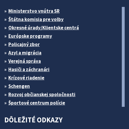
Ministerstvo vnútra SR
Štátna komisia pre volby
Okresné úrady/Klientske centrá
Európske programy
Policajný zbor
Azyl a migrácia
Verejná správa
Hasiči a záchranári
Krízové riadenie
Schengen
Rozvoj občianskej spoločnosti
Športové centrum polície
DÔLEŽITÉ ODKAZY