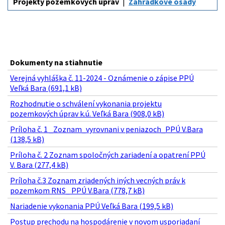
Projekty pozemkových úprav
Záhradkové osady
Dokumenty na stiahnutie
Verejná vyhláška č. 11-2024 - Oznámenie o zápise PPÚ
Veľká Bara (691,1 kB)
Rozhodnutie o schválení vykonania projektu
pozemkových úprav k.ú. Veľká Bara (908,0 kB)
Príloha č. 1 _Zoznam_vyrovnani v peniazoch_PPÚ V.Bara
(138,5 kB)
Príloha č. 2 Zoznam spoločných zariadení a opatrení PPÚ
V. Bara (277,4 kB)
Príloha č.3 Zoznam zriadených iných vecných práv k
pozemkom RNS_ PPÚ V.Bara (778,7 kB)
Nariadenie vykonania PPÚ Veľká Bara (199,5 kB)
Postup prechodu na hospodárenie v novom usporiadaní