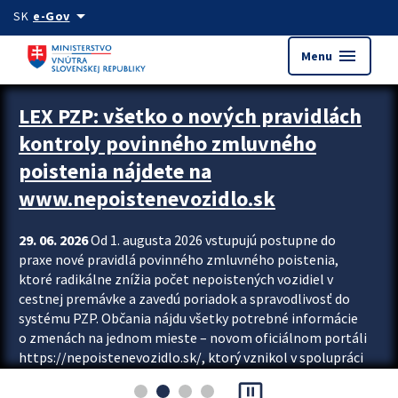
Preskocit na hlavný obsah
arrow_drop_down
SK
e-Gov
menu
Menu
Zastavit automatický posun upútavok
LEX PZP: všetko o nových pravidlách
kontroly povinného zmluvného
poistenia nájdete na
www.nepoistenevozidlo.sk
29. 06. 2026
Od 1. augusta 2026 vstupujú postupne do
praxe nové pravidlá povinného zmluvného poistenia,
ktoré radikálne znížia počet nepoistených vozidiel v
cestnej premávke a zavedú poriadok a spravodlivosť do
systému PZP. Občania nájdu všetky potrebné informácie
o zmenách na jednom mieste – novom oficiálnom portáli
https://nepoistenevozidlo.sk/, ktorý vznikol v spolupráci
Slovenskej kancelárie poisťovateľov (SKP), Slovenskej
pause_presentation
asociácie poisťovní (SLASPO) a Ministerstva vnútra SR.