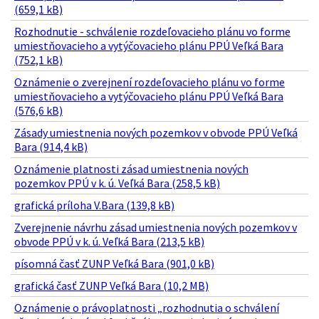
(659,1 kB)
Rozhodnutie - schválenie rozdeľovacieho plánu vo forme
umiestňovacieho a vytýčovacieho plánu PPÚ Veľká Bara
(752,1 kB)
Oznámenie o zverejnení rozdeľovacieho plánu vo forme
umiestňovacieho a vytýčovacieho plánu PPÚ Veľká Bara
(576,6 kB)
Zásady umiestnenia nových pozemkov v obvode PPÚ Veľká
Bara (914,4 kB)
Oznámenie platnosti zásad umiestnenia nových
pozemkov PPÚ v k. ú. Veľká Bara (258,5 kB)
grafická príloha V.Bara (139,8 kB)
Zverejnenie návrhu zásad umiestnenia nových pozemkov v
obvode PPÚ v k. ú. Veľká Bara (213,5 kB)
písomná časť ZUNP Veľká Bara (901,0 kB)
grafická časť ZUNP Veľká Bara (10,2 MB)
Oznámenie o právoplatnosti „rozhodnutia o schválení