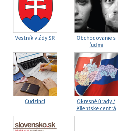
Vestník vlády SR
Obchodovanie s
ľuďmi
Cudzinci
Okresné úrady /
Klientske centrá