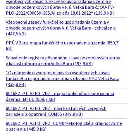
všeobecných zásad funkčného usporiadania územia v
obvode pozemkových úprav v k. ú. Veľká Bara č.: OU-TV-
PLO-2022/000059-385/Al zo dňa 18.01.2022“ (139,0 kB)
Všeobecné zásady funkčného usporiadania územia v
obvode pozemkových úprav k. ú. Veľká Bara - schválenie
(447,5 kB)
PPÚ V.Bara-mapa funkčného usporiadania územia (859,7
kB)
Schválenie registra pôvodného stavu pozemkových úprav
v katastrálnom území Veľká Bara (193,9 kB)
1Oznámenie o zverejnení návrhu všeobecných zásad
funkčného usporiadania územia v obvode PPÚ Veľká Bara
(338,8 kB)
801682_P1_VZFU_VNZ_ mapa funkčného usporiadania
územia_MFUU (859,7 kB)
801682_P1_VZFU_VNZ_ návrh ostatných verejných
zariadení a opatrení_CUM05 (349,9 kB)
801682_P1_VZFU_VNZ_CUM04-ekologické a krajinotvorné
opatrenia (445,8 kB)