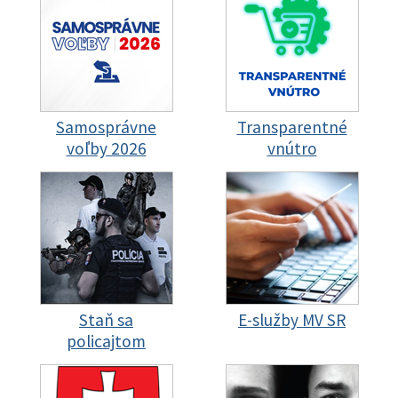
Samosprávne
Transparentné
voľby 2026
vnútro
Staň sa
E-služby MV SR
policajtom