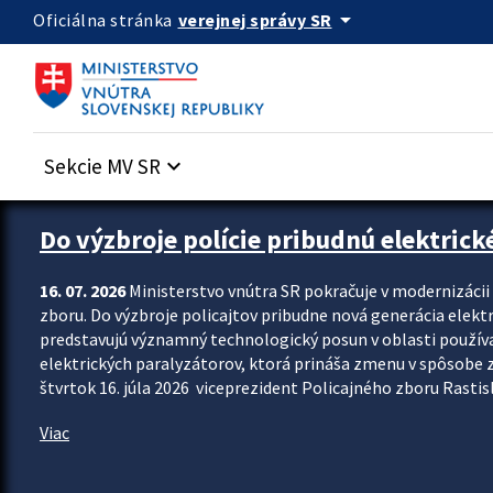
Preskocit na hlavný obsah
arrow_drop_down
verejnej správy SR
Oficiálna stránka
Sekcie MV SR
keyboard_arrow_down
Zastavit automatický posun upútavok
Do výzbroje polície pribudnú elektrick
16. 07. 2026
Ministerstvo vnútra SR pokračuje v modernizáci
zboru. Do výzbroje policajtov pribudne nová generácia elekt
predstavujú významný technologický posun v oblasti použív
elektrických paralyzátorov, ktorá prináša zmenu v spôsobe zvl
štvrtok 16. júla 2026 viceprezident Policajného zboru Rastisla
Viac