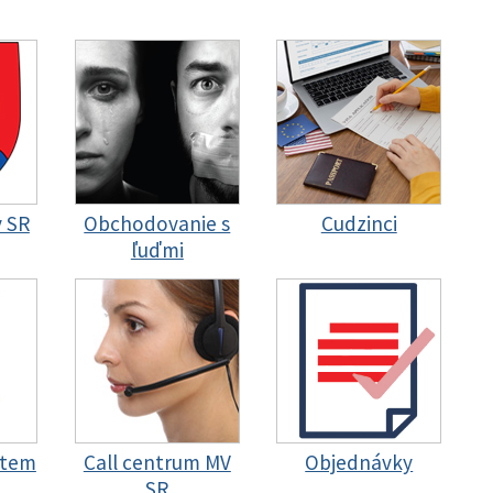
y SR
Obchodovanie s
Cudzinci
ľuďmi
stem
Call centrum MV
Objednávky
SR