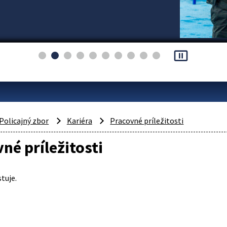
pause_presentation
Policajný zbor
Kariéra
Pracovné príležitosti
né príležitosti
tuje.