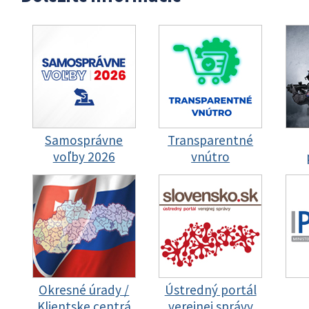
Samosprávne
Transparentné
voľby 2026
vnútro
Okresné úrady /
Ústredný portál
Klientske centrá
verejnej správy