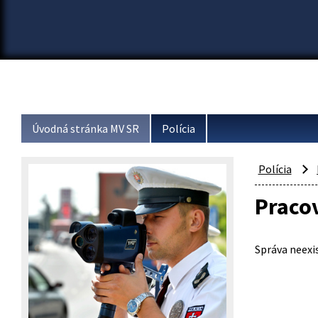
Úvodná stránka MV SR
Polícia
Polícia
Pracov
Správa neexis