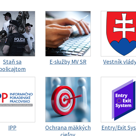
Staň sa
E-služby MV SR
Vestník vlád
policajtom
IPP
Ochrana mäkkých
Entry/Exit Sy
cieľov