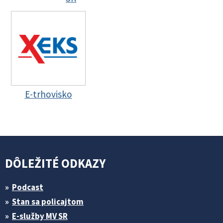
E-trhovisko
DÔLEŽITÉ ODKAZY
Podcast
Stan sa policajtom
E-služby MV SR