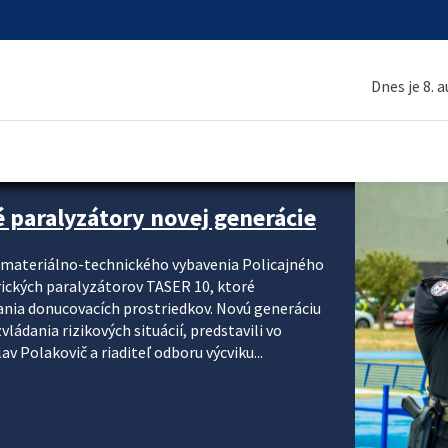
Dnes je 8. 
é paralyzátory novej generácie
i materiálno-technického vybavenia Policajného
rických paralyzátorov TASER 10, ktoré
ania donucovacích prostriedkov. Novú generáciu
ádania rizikových situácií, predstavili vo
v Polakovič a riaditeľ odboru výcviku...