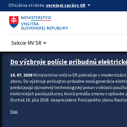
Preskocit na hlavný obsah
arrow_drop_down
verejnej správy SR
Oficiálna stránka
Sekcie MV SR
keyboard_arrow_down
Zastavit automatický posun upútavok
Do výzbroje polície pribudnú elektrick
16. 07. 2026
Ministerstvo vnútra SR pokračuje v modernizáci
zboru. Do výzbroje policajtov pribudne nová generácia elekt
predstavujú významný technologický posun v oblasti použív
elektrických paralyzátorov, ktorá prináša zmenu v spôsobe zvl
štvrtok 16. júla 2026 viceprezident Policajného zboru Rastisla
Viac