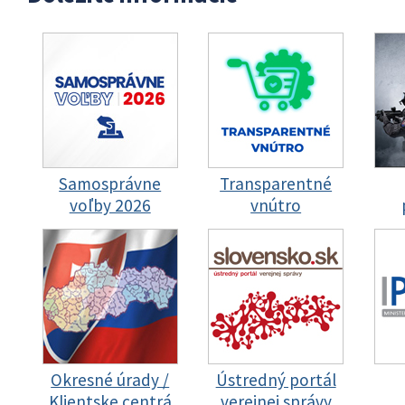
Samosprávne
Transparentné
voľby 2026
vnútro
Okresné úrady /
Ústredný portál
Klientske centrá
verejnej správy