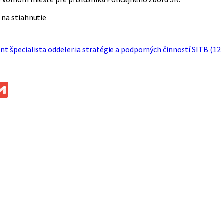
na stiahnutie
ent špecialista oddelenia stratégie a podporných činností SITB (12
ok
ssenger
Gmail