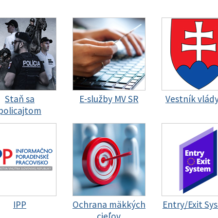
Staň sa
E-služby MV SR
Vestník vlád
policajtom
IPP
Ochrana mäkkých
Entry/Exit Sy
cieľov