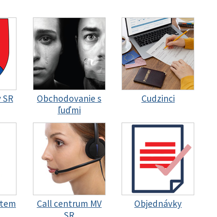
y SR
Obchodovanie s
Cudzinci
ľuďmi
stem
Call centrum MV
Objednávky
SR