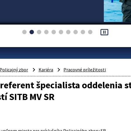
pause_presentation
Policajný zbor
Kariéra
Pracovné príležitosti
 referent špecialista oddelenia 
tí SITB MV SR
voľnom mieste pre príslušníka Policajného zboru SR.