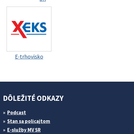
E-trhovisko
DÔLEŽITÉ ODKAZY
Podcast
Stan sa policajtom
E-služby MV SR