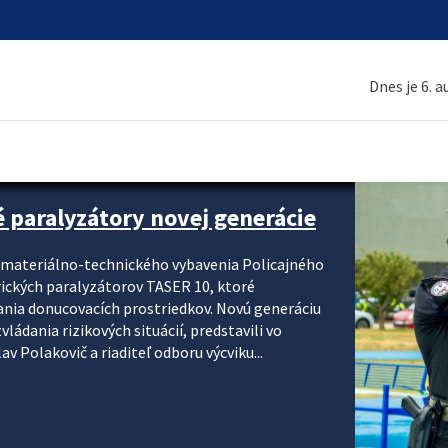
Dnes je 6. 
é paralyzátory novej generácie
i materiálno-technického vybavenia Policajného
rických paralyzátorov TASER 10, ktoré
ania donucovacích prostriedkov. Novú generáciu
ádania rizikových situácií, predstavili vo
v Polakovič a riaditeľ odboru výcviku...