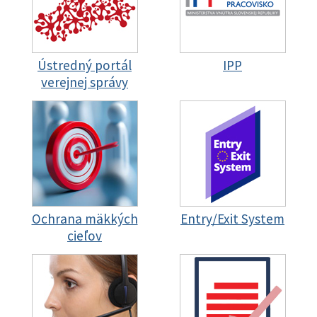
Ústredný portál
IPP
verejnej správy
Ochrana mäkkých
Entry/Exit System
cieľov