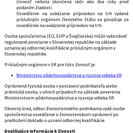
činnosť nebola skončená skôr ako dva roky pred
podaním žiadosti.
Osvedčenie na uvádzanie prípravkov na trh vydané
príslušným orgánom členského štátu sa považuje za
osvedčenie na uvádzanie prípravkov na trh.
Osoba spoločenstva (EÚ, EHP a Švajčiarska) môže vykonávať
regulované povolanie v Slovenskej republike na základe
uznania jej odbornej kvalifikácie príslušným orgánom v
Slovenskej republike.
Príslušným orgánom v SR pre túto živnosť je:
Ministerstvo pôdohospodárstva a rozvoja vidieka SR
Oprávnená fyzická osoba v postavení podnikateľa alebo
právnická osoba, v oboch prípadoch na základe poverenia
Ministerstvom pôdohospodárstva a rozvoja vidieka SR.
Okresný úrad, odbor živnostenského podnikania vydá osobe
spoločenstva osvedčenie o živnostenskom oprávnení po
predložení dokladu o uznaní odbornej kvalifikácie.
Doplňujúce informácie k živnosti