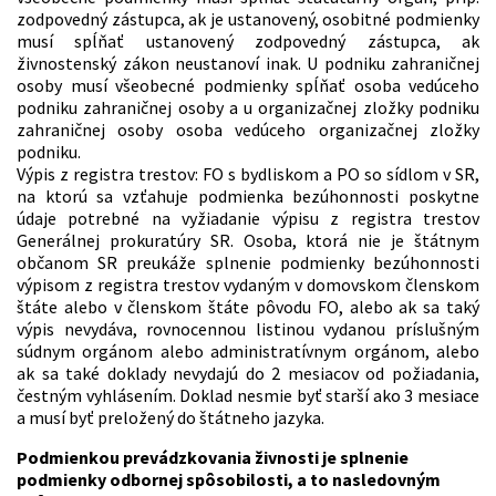
zodpovedný zástupca, ak je ustanovený, osobitné podmienky
musí spĺňať ustanovený zodpovedný zástupca, ak
živnostenský zákon neustanoví inak. U podniku zahraničnej
osoby musí všeobecné podmienky spĺňať osoba vedúceho
podniku zahraničnej osoby a u organizačnej zložky podniku
zahraničnej osoby osoba vedúceho organizačnej zložky
podniku.
Výpis z registra trestov: FO s bydliskom a PO so sídlom v SR,
na ktorú sa vzťahuje podmienka bezúhonnosti poskytne
údaje potrebné na vyžiadanie výpisu z registra trestov
Generálnej prokuratúry SR. Osoba, ktorá nie je štátnym
občanom SR preukáže splnenie podmienky bezúhonnosti
výpisom z registra trestov vydaným v domovskom členskom
štáte alebo v členskom štáte pôvodu FO, alebo ak sa taký
výpis nevydáva, rovnocennou listinou vydanou príslušným
súdnym orgánom alebo administratívnym orgánom, alebo
ak sa také doklady nevydajú do 2 mesiacov od požiadania,
čestným vyhlásením. Doklad nesmie byť starší ako 3 mesiace
a musí byť preložený do štátneho jazyka.
Podmienkou prevádzkovania živnosti je splnenie
podmienky odbornej spôsobilosti, a to nasledovným