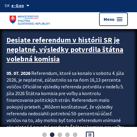
Preskocit na hlavný obsah
arrow_drop_down
SK
e-Gov
menu
Menu
Zastavit automatický posun upútavok
Desiate referendum v histórii SR je
neplatné, výsledky potvrdila štátna
volebná komisia
05. 07. 2026
Referendum, ktoré sa konalo v sobotu 4. júla
2026, je neplatné, zúčastnilo sa na ňom 16,13 percenta
voličov. Oficiálne výsledky referenda potvrdila v nedeľu 5.
júla 2026 Štátna komisia pre voľby a kontrolu
financovania politických strán. Referendum malo
pokojný priebeh. „Môžem konštatovať, že výsledky
referenda nedosiahli potrebnú 50-percentnú účasť
voličov na to, aby mohlo byť toto referendum vnímané
ako platné,“ povedal predseda Štátnej komisie pre voľby
pause_presentation
a kontrolu financovania politických...