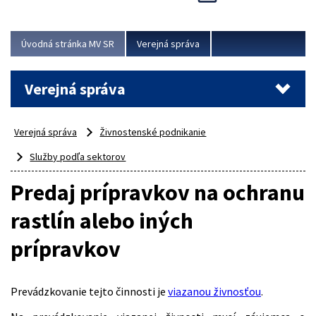
Viac
Úvodná stránka MV SR
Verejná správa
Verejná správa
Verejná správa
Živnostenské podnikanie
Služby podľa sektorov
Predaj prípravkov na ochranu
rastlín alebo iných
prípravkov
Prevádzkovanie tejto činnosti je
viazanou živnosťou
.