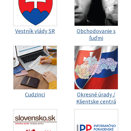
Vestník vlády SR
Obchodovanie s
ľuďmi
Cudzinci
Okresné úrady /
Klientske centrá