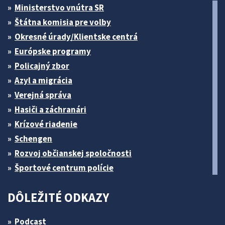
Ministerstvo vnútra SR
Štátna komisia pre volby
Okresné úrady/Klientske centrá
Európske programy
Policajný zbor
Azyl a migrácia
Verejná správa
Hasiči a záchranári
Krízové riadenie
Schengen
Rozvoj občianskej spoločnosti
Športové centrum polície
DÔLEŽITÉ ODKAZY
Podcast