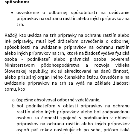
spôsobom:
osvedčenie o odbornej spôsobilosti na uvádzanie
prípravkov na ochranu rastlín alebo iných prípravkov na
trh.
Každý, kto uvádza na trh prípravky na ochranu rastlín alebo
iné prípravky, musí byť držiteľom osvedčenia o odbornej
spôsobilosti na uvádzanie prípravkov na ochranu rastlín
alebo iných prípravkov na trh, ktoré na žiadosť vydáva fyzická
osoba - podnikateľ alebo právnická osoba poverená
Ministerstvom pôdohospodárstva a rozvoja vidieka
Slovenskej republiky, ak sú akreditované na danú činnosť,
alebo príslušný orgán iného členského štátu. Osvedčenie na
uvádzanie prípravkov na trh sa vydá na základe žiadosti
tomu, kto
úspešne absolvoval odborné vzdelávanie,
bol podnikateľom v oblasti prípravkov na ochranu
rastlín alebo iných prípravkov, alebo bol zodpovednou
osobou za činnosti spojené s podnikaním v oblasti
prípravkov na ochranu rastlín alebo iných prípravkov
aspoň päť rokov nasledujúcich po sebe, pričom taká