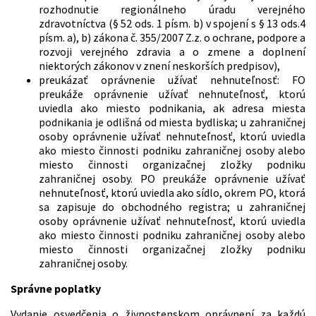
rozhodnutie regionálneho úradu verejného
zdravotníctva (§ 52 ods. 1 písm. b) v spojení s § 13 ods.4
písm. a), b) zákona č. 355/2007 Z.z. o ochrane, podpore a
rozvoji verejného zdravia a o zmene a doplnení
niektorých zákonov v znení neskorších predpisov),
preukázať oprávnenie užívať nehnuteľnosť: FO
preukáže oprávnenie užívať nehnuteľnosť, ktorú
uviedla ako miesto podnikania, ak adresa miesta
podnikania je odlišná od miesta bydliska; u zahraničnej
osoby oprávnenie užívať nehnuteľnosť, ktorú uviedla
ako miesto činnosti podniku zahraničnej osoby alebo
miesto činnosti organizačnej zložky podniku
zahraničnej osoby. PO preukáže oprávnenie užívať
nehnuteľnosť, ktorú uviedla ako sídlo, okrem PO, ktorá
sa zapisuje do obchodného registra; u zahraničnej
osoby oprávnenie užívať nehnuteľnosť, ktorú uviedla
ako miesto činnosti podniku zahraničnej osoby alebo
miesto činnosti organizačnej zložky podniku
zahraničnej osoby.
Správne poplatky
Vydanie osvedčenia o živnostenskom oprávnení za každú