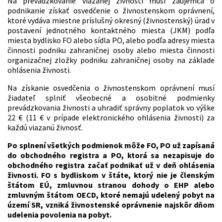
Na prevádzkovanie viazanej živnosti musí záujemca o
podnikanie získať osvedčenie o živnostenskom oprávnení,
ktoré vydáva miestne príslušný okresný (živnostenský) úrad v
postavení jednotného kontaktného miesta (JKM) podľa
miesta bydlisko FO alebo sídla PO, alebo podľa adresy miesta
činnosti podniku zahraničnej osoby alebo miesta činnosti
organizačnej zložky podniku zahraničnej osoby na základe
ohlásenia živnosti.
Na získanie osvedčenia o živnostenskom oprávnení musí
žiadateľ splniť všeobecné a osobitné podmienky
prevádzkovania živnosti a uhradiť správny poplatok vo výške
22 € (11 € v prípade elektronického ohlásenia živnosti) za
každú viazanú živnosť.
Po splnení všetkých podmienok môže FO, PO už zapísaná
do obchodného registra a PO, ktorá sa nezapisuje do
obchodného registra začať podnikať už v deň ohlásenia
živnosti. FO s bydliskom v štáte, ktorý nie je členským
štátom EÚ, zmluvnou stranou dohody o EHP alebo
zmluvným štátom OECD, ktoré nemajú udelený pobyt na
území SR, vzniká živnostenské oprávnenie najskôr dňom
udelenia povolenia na pobyt.