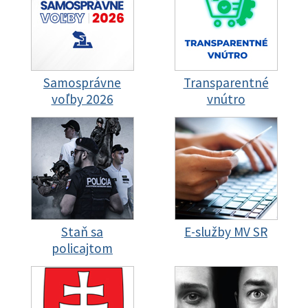
Samosprávne
Transparentné
voľby 2026
vnútro
Staň sa
E-služby MV SR
policajtom