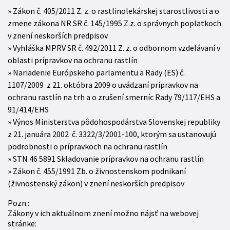
Zákon č. 405/2011 Z. z. o rastlinolekárskej starostlivosti a o
zmene zákona NR SR č. 145/1995 Z.z. o správnych poplatkoch
v znení neskorších predpisov
Vyhláška MPRV SR č. 492/2011 Z. z. o odbornom vzdelávaní v
oblasti prípravkov na ochranu rastlín
Nariadenie Európskeho parlamentu a Rady (ES) č.
1107/2009 z 21. októbra 2009 o uvádzaní prípravkov na
ochranu rastlín na trh a o zrušení smerníc Rady 79/117/EHS a
91/414/EHS
Výnos Ministerstva pôdohospodárstva Slovenskej republiky
z 21. januára 2002 č. 3322/3/2001-100, ktorým sa ustanovujú
podrobnosti o prípravkoch na ochranu rastlín
STN 46 5891 Skladovanie prípravkov na ochranu rastlín
Zákon č. 455/1991 Zb. o živnostenskom podnikaní
(živnostenský zákon) v znení neskorších predpisov
Pozn.:
Zákony v ich aktuálnom znení možno nájsť na webovej
stránke: