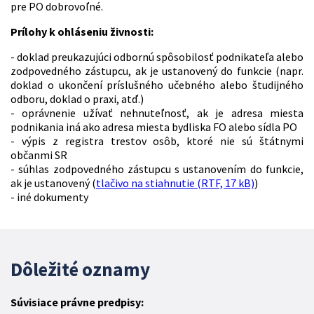
pre PO dobrovoľné.
Prílohy k ohláseniu živnosti:
- doklad preukazujúci odbornú spôsobilosť podnikateľa alebo
zodpovedného zástupcu, ak je ustanovený do funkcie (napr.
doklad o ukončení príslušného učebného alebo študijného
odboru, doklad o praxi, atď.)
- oprávnenie užívať nehnuteľnosť, ak je adresa miesta
podnikania iná ako adresa miesta bydliska FO alebo sídla PO
- výpis z registra trestov osôb, ktoré nie sú štátnymi
občanmi SR
- súhlas zodpovedného zástupcu s ustanovením do funkcie,
ak je ustanovený (
tlačivo na stiahnutie (RTF, 17 kB)
)
- iné dokumenty
Dôležité oznamy
Súvisiace právne predpisy: