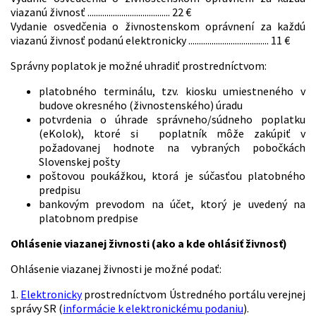
viazanú živnosť ....................................... 22 €
Vydanie osvedčenia o živnostenskom oprávnení za každú
viazanú živnosť podanú elektronicky ...................................... 11 €
Správny poplatok je možné uhradiť prostredníctvom:
platobného terminálu, tzv. kiosku umiestneného v
budove okresného (živnostenského) úradu
potvrdenia o úhrade správneho/súdneho poplatku
(eKolok), ktoré si poplatník môže zakúpiť v
požadovanej hodnote na vybraných pobočkách
Slovenskej pošty
poštovou poukážkou, ktorá je súčasťou platobného
predpisu
bankovým prevodom na účet, ktorý je uvedený na
platobnom predpise
Ohlásenie viazanej živnosti (ako a kde ohlásiť živnosť)
Ohlásenie viazanej živnosti je možné podať:
1.
Elektronicky
prostredníctvom Ústredného portálu verejnej
správy SR (
informácie k elektronickému podaniu
).