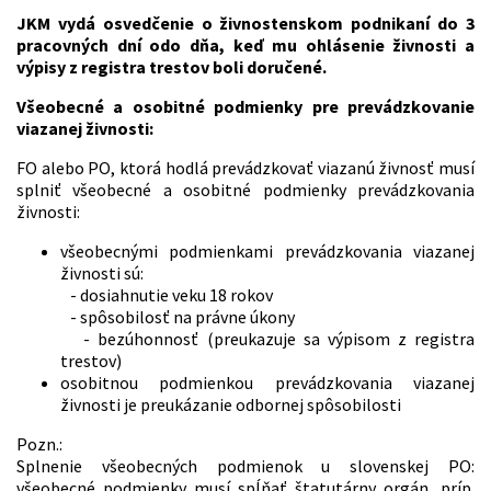
JKM vydá osvedčenie o živnostenskom podnikaní do 3
pracovných dní odo dňa, keď mu ohlásenie živnosti a
výpisy z registra trestov boli doručené.
Všeobecné a osobitné podmienky pre prevádzkovanie
viazanej živnosti:
FO alebo PO, ktorá hodlá prevádzkovať viazanú živnosť musí
splniť všeobecné a osobitné podmienky prevádzkovania
živnosti:
všeobecnými podmienkami prevádzkovania viazanej
živnosti sú:
- dosiahnutie veku 18 rokov
- spôsobilosť na právne úkony
- bezúhonnosť (preukazuje sa výpisom z registra
trestov)
osobitnou podmienkou prevádzkovania viazanej
živnosti je preukázanie odbornej spôsobilosti
Pozn.:
Splnenie všeobecných podmienok u slovenskej PO:
všeobecné podmienky musí spĺňať štatutárny orgán, príp.