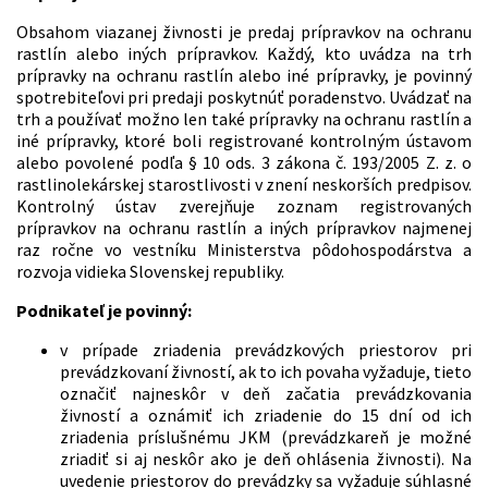
Obsahom viazanej živnosti je predaj prípravkov na ochranu
rastlín alebo iných prípravkov. Každý, kto uvádza na trh
prípravky na ochranu rastlín alebo iné prípravky, je povinný
spotrebiteľovi pri predaji poskytnúť poradenstvo. Uvádzať na
trh a používať možno len také prípravky na ochranu rastlín a
iné prípravky, ktoré boli registrované kontrolným ústavom
alebo povolené podľa § 10 ods. 3 zákona č. 193/2005 Z. z. o
rastlinolekárskej starostlivosti v znení neskorších predpisov.
Kontrolný ústav zverejňuje zoznam registrovaných
prípravkov na ochranu rastlín a iných prípravkov najmenej
raz ročne vo vestníku Ministerstva pôdohospodárstva a
rozvoja vidieka Slovenskej republiky.
Podnikateľ je povinný:
v prípade zriadenia prevádzkových priestorov pri
prevádzkovaní živností, ak to ich povaha vyžaduje, tieto
označiť najneskôr v deň začatia prevádzkovania
živností a oznámiť ich zriadenie do 15 dní od ich
zriadenia príslušnému JKM (prevádzkareň je možné
zriadiť si aj neskôr ako je deň ohlásenia živnosti). Na
uvedenie priestorov do prevádzky sa vyžaduje súhlasné