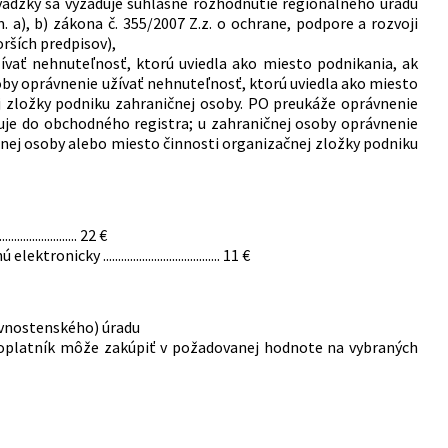
evádzky sa vyžaduje súhlasné rozhodnutie regionálneho úradu
m. a), b) zákona č. 355/2007 Z.z. o ochrane, podpore a rozvoji
rších predpisov),
ívať nehnuteľnosť, ktorú uviedla ako miesto podnikania, ak
soby oprávnenie užívať nehnuteľnosť, ktorú uviedla ako miesto
j zložky podniku zahraničnej osoby. PO preukáže oprávnenie
suje do obchodného registra; u zahraničnej osoby oprávnenie
čnej osoby alebo miesto činnosti organizačnej zložky podniku
.............. 22 €
...................................... 11 €
ivnostenského) úradu
poplatník môže zakúpiť v požadovanej hodnote na vybraných