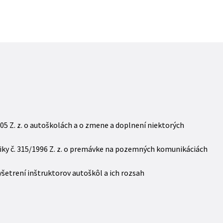
005 Z. z. o autoškolách a o zmene a doplnení niektorých
liky č. 315/1996 Z. z. o premávke na pozemných komunikáciách
yšetrení inštruktorov autoškôl a ich rozsah