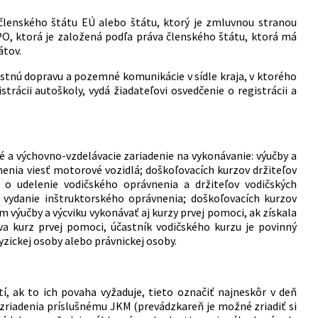
lenského štátu EÚ alebo štátu, ktorý je zmluvnou stranou
 PO, ktorá je založená podľa práva členského štátu, ktorá má
átov.
stnú dopravu a pozemné komunikácie v sídle kraja, v ktorého
rácii autoškoly, vydá žiadateľovi osvedčenie o registrácii a
é a výchovno-vzdelávacie zariadenie na vykonávanie: výučby a
nenia viesť motorové vozidlá; doškoľovacích kurzov držiteľov
 o udelenie vodičského oprávnenia a držiteľov vodičských
a vydanie inštruktorského oprávnenia; doškoľovacích kurzov
výučby a výcviku vykonávať aj kurzy prvej pomoci, ak získala
a kurz prvej pomoci, účastník vodičského kurzu je povinný
yzickej osoby alebo právnickej osoby.
í, ak to ich povaha vyžaduje, tieto označiť najneskôr v deň
h zriadenia príslušnému JKM (prevádzkareň je možné zriadiť si