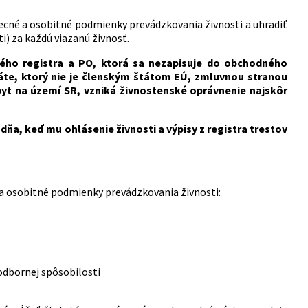
ecné a osobitné podmienky prevádzkovania živnosti a uhradiť
i) za každú viazanú živnosť.
ho registra a PO, ktorá sa nezapisuje do obchodného
štáte, ktorý nie je členským štátom EÚ, zmluvnou stranou
t na území SR, vzniká živnostenské oprávnenie najskôr
a, keď mu ohlásenie živnosti a výpisy z registra trestov
 a osobitné podmienky prevádzkovania živnosti:
odbornej spôsobilosti