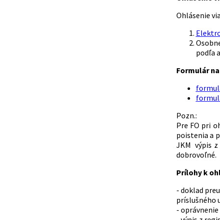
Ohlásenie vi
Elektr
Osobne
podľa a
Formulár na 
formulá
formulá
Pozn.:
Pre FO pri o
poistenia a p
JKM výpis z 
dobrovoľné.
Prílohy k oh
- doklad pre
príslušného 
- oprávnenie
- výpis z reg