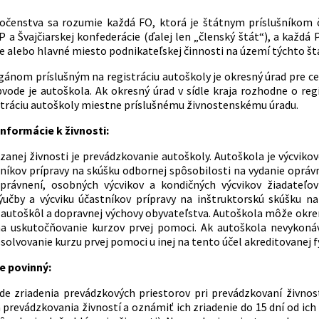
očenstva sa rozumie každá FO, ktorá je štátnym príslušníkom č
 a Švajčiarskej konfederácie (ďalej len „členský štát“), a každá
ie alebo hlavné miesto podnikateľskej činnosti na území týchto št
ánom príslušným na registráciu autoškoly je okresný úrad pre ce
de je autoškola. Ak okresný úrad v sídle kraja rozhodne o regist
tráciu autoškoly miestne príslušnému živnostenskému úradu.
nformácie k živnosti:
anej živnosti je prevádzkovanie autoškoly. Autoškola je výcvikov
tníkov prípravy na skúšku odbornej spôsobilosti na vydanie opráv
oprávnení, osobných výcvikov a kondičných výcvikov žiadateľov
ýučby a výcviku účastníkov prípravy na inštruktorskú skúšku n
 autoškôl a dopravnej výchovy obyvateľstva. Autoškola môže okrem 
na uskutočňovanie kurzov prvej pomoci. Ak autoškola nevykonáv
olvovanie kurzu prvej pomoci u inej na tento účel akreditovanej f
e povinný:
ade zriadenia prevádzkových priestorov pri prevádzkovaní živnost
 prevádzkovania živností a oznámiť ich zriadenie do 15 dní od ic