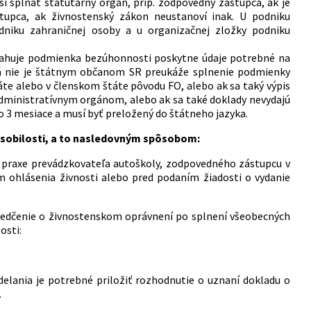
spĺňať štatutárny orgán, príp. zodpovedný zástupca, ak je
upca, ak živnostenský zákon neustanoví inak. U podniku
niku zahraničnej osoby a u organizačnej zložky podniku
vzťahuje podmienka bezúhonnosti poskytne údaje potrebné na
orá nie je štátnym občanom SR preukáže splnenie podmienky
e alebo v členskom štáte pôvodu FO, alebo ak sa taký výpis
ministratívnym orgánom, alebo ak sa také doklady nevydajú
o 3 mesiace a musí byť preložený do štátneho jazyka.
sobilosti, a to nasledovným spôsobom:
y praxe prevádzkovateľa autoškoly, zodpovedného zástupcu v
m ohlásenia živnosti alebo pred podaním žiadosti o vydanie
vedčenie o živnostenskom oprávnení po splnení všeobecných
osti:
lania je potrebné priložiť rozhodnutie o uznaní dokladu o
.