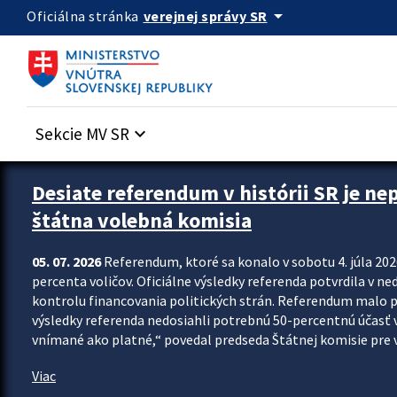
Preskocit na hlavný obsah
arrow_drop_down
verejnej správy SR
Oficiálna stránka
Sekcie MV SR
keyboard_arrow_down
Zastavit automatický posun upútavok
Desiate referendum v histórii SR je ne
štátna volebná komisia
05. 07. 2026
Referendum, ktoré sa konalo v sobotu 4. júla 202
percenta voličov. Oficiálne výsledky referenda potvrdila v ned
kontrolu financovania politických strán. Referendum malo 
výsledky referenda nedosiahli potrebnú 50-percentnú účasť 
vnímané ako platné,“ povedal predseda Štátnej komisie pre vo
Viac