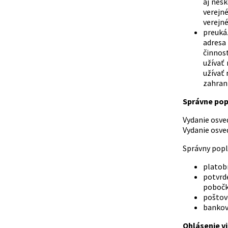
aj nes
verejné
verejné
preuká
adresa 
činnos
užívať
užívať 
zahrani
Správne pop
Vydanie osvedče
Vydanie osvedče
Správny popl
platob
potvrd
pobočk
poštov
bankov
Ohlásenie vi