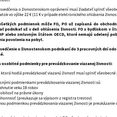
osvedčenia o živnostenskom oprávnení musí žiadateľ splniť všeob
tok vo výške 22 € (11 € v prípade elektronického ohlásenia živnost
 všetkých podmienok môže FO, PO už zapísaná do obchodné
čať podnikať už v deň ohlásenia živnosti. FO s bydliskom v 
P alebo zmluvným štátom OECD, ktoré nemajú udelený poby
ia povolenia na pobyt.
vedčenie o živnostenskom podnikaní do 3 pracovných dní odo dň
é.
 osobitné podmienky pre prevádzkovanie viazanej živnosti:
 ktorá hodlá prevádzkovať viazanú živnosť musí splniť všeobecné
cnými podmienkami prevádzkovania viazanej živnosti sú:
ahnutie veku 18 rokov
obilosť na právne úkony
honnosť (preukazuje sa výpisom z registra trestov)
nou podmienkou prevádzkovania viazanej živnosti je preukázanie 