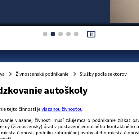
pause_presentation
áva
Živnostenské podnikanie
Služby podľa sektorov
dzkovanie autoškoly
ie tejto činnosti je
viazanou živnosťou
.
ovanie viazanej živnosti musí záujemca o podnikanie získať os
resný (živnostenský) úrad v postavení jednotného kontaktného m
 miesta činnosti podniku zahraničnej osoby alebo miesta činnos
nosti.