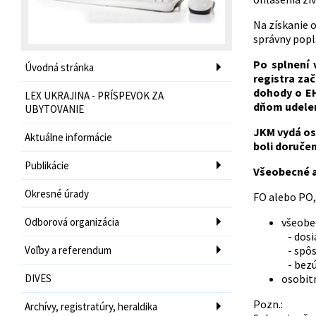
Na získanie 
správny popla
Po splnení
Úvodná stránka
registra za
dohody o EH
LEX UKRAJINA - PRÍSPEVOK ZA
dňom udelen
UBYTOVANIE
JKM vydá os
Aktuálne informácie
boli doručen
Publikácie
Všeobecné a
Okresné úrady
FO alebo PO,
Odborová organizácia
všeobe
- dosi
Voľby a referendum
- spôs
- bezú
DIVES
osobit
Pozn.:
Archívy, registratúry, heraldika