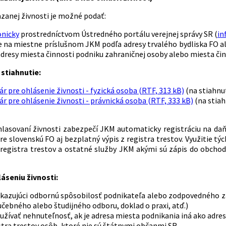
azanej živnosti je možné podať:
onicky
prostredníctvom Ústredného portálu verejnej správy SR (
in
 na miestne príslušnom JKM podľa adresy trvalého bydliska FO al
dresy miesta činnosti podniku zahraničnej osoby alebo miesta či
stiahnutie:
r pre ohlásenie živnosti - fyzická osoba (RTF, 313 kB)
(na stiahnu
r pre ohlásenie živnosti - právnická osoba (RTF, 333 kB)
(na stiah
hlasovaní živnosti zabezpečí JKM automaticky registráciu na d
re slovenskú FO aj bezplatný výpis z registra trestov. Využitie t
registra trestov a ostatné služby JKM akými sú zápis do obchod
láseniu živnosti:
ukazujúci odbornú spôsobilosť podnikateľa alebo zodpovedného zá
učebného alebo študijného odboru, doklad o praxi, atď.)
 užívať nehnuteľnosť, ak je adresa miesta podnikania iná ako adres
istra trestov osôb, ktoré nie sú štátnymi občanmi SR