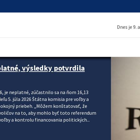
Dnes je 9. 
platné, výsledky potvrdila
6, je neplatné, zúčastnilo sa na ňom 16,13
eľu 5. júla 2026 Štátna komisia pre voľby a
pokojný priebeh. „Môžem konštatovať, že
voličov na to, aby mohlo byť toto referendum
ľby a kontrolu financovania politických...