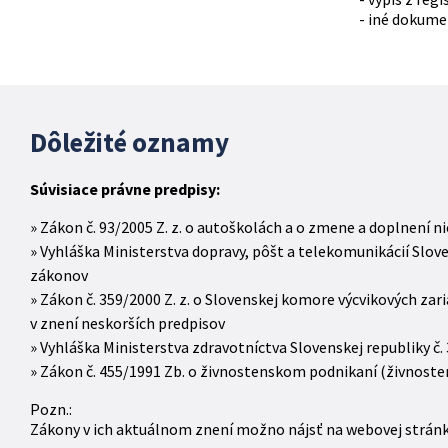
- iné dokume
Dôležité oznamy
Súvisiace právne predpisy:
Zákon č. 93/2005 Z. z. o autoškolách a o zmene a doplnení n
Vyhláška Ministerstva dopravy, pôšt a telekomunikácií Sloven
zákonov
Zákon č. 359/2000 Z. z. o Slovenskej komore výcvikových za
v znení neskorších predpisov
Vyhláška Ministerstva zdravotníctva Slovenskej republiky č.
Zákon č. 455/1991 Zb. o živnostenskom podnikaní (živnoste
Pozn.:
Zákony v ich aktuálnom znení možno nájsť na webovej strán