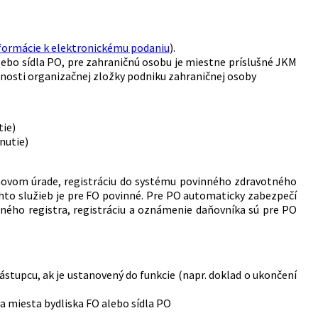
formácie k elektronickému podaniu
).
ebo sídla PO, pre zahraničnú osobu je miestne príslušné JKM
nnosti organizačnej zložky podniku zahraničnej osoby
tie)
nutie)
aňovom úrade, registráciu do systému povinného zdravotného
ýchto služieb je pre FO povinné. Pre PO automaticky zabezpečí
ného registra, registráciu a oznámenie daňovníka sú pre PO
stupcu, ak je ustanovený do funkcie (napr. doklad o ukončení
a miesta bydliska FO alebo sídla PO