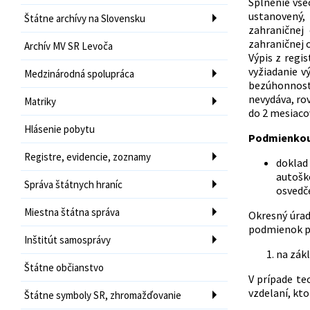
Splnenie vše
ustanovený,
Štátne archívy na Slovensku
zahraničnej
zahraničnej 
Archív MV SR Levoča
Výpis z regi
vyžiadanie v
Medzinárodná spolupráca
bezúhonnosti
nevydáva, ro
Matriky
do 2 mesiaco
Hlásenie pobytu
Podmienkou 
Registre, evidencie, zoznamy
doklad
autošk
Správa štátnych hraníc
osvedč
Miestna štátna správa
Okresný úrad
podmienok pr
Inštitút samosprávy
na zákl
Štátne občianstvo
V prípade te
vzdelaní, kt
Štátne symboly SR, zhromažďovanie