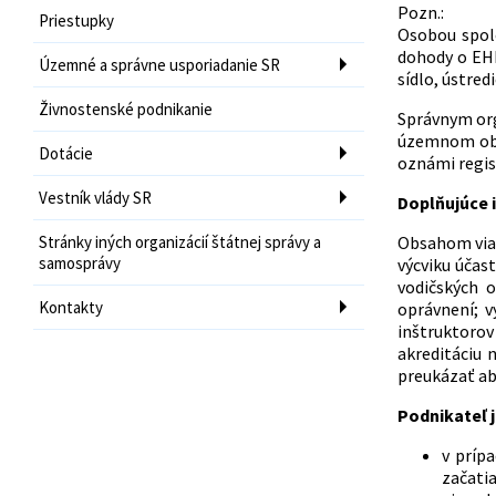
Pozn.:
Priestupky
Osobou spol
dohody o EHP
Územné a správne usporiadanie SR
sídlo, ústred
Živnostenské podnikanie
Správnym org
územnom obvo
Dotácie
oznámi regis
Vestník vlády SR
Doplňujúce i
Stránky iných organizácií štátnej správy a
Obsahom viaz
samosprávy
výcviku účas
vodičských 
Kontakty
oprávnení; v
inštruktorov
akreditáciu 
preukázať abs
Podnikateľ j
v príp
začatia