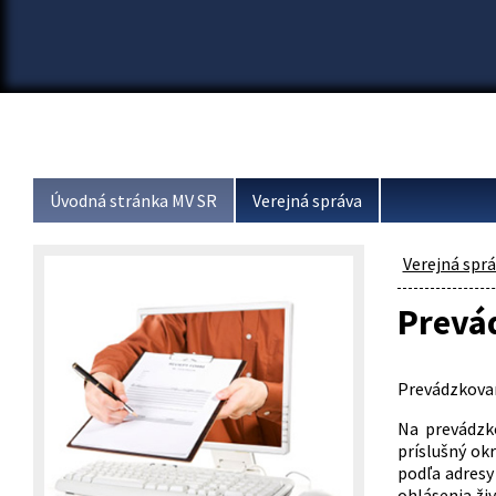
Úvodná stránka MV SR
Verejná správa
Verejná spr
Prevá
Prevádzkovan
Na prevádzk
príslušný ok
podľa adresy
ohlásenia živ