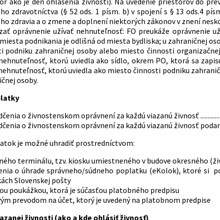
kôr ako je deň ohlásenia živnosti). Na uvedenie priestorov do pr
ho zdravotníctva (§ 52 ods. 1 písm. b) v spojení s § 13 ods.4 pís
ho zdravia a o zmene a doplnení niektorých zákonov v znení nesko
zať oprávnenie užívať nehnuteľnosť: FO preukáže oprávnenie už
miesta podnikania je odlišná od miesta bydliska; u zahraničnej o
ti podniku zahraničnej osoby alebo miesto činnosti organizačne
 nehnuteľnosť, ktorú uviedla ako sídlo, okrem PO, ktorá sa zapi
nehnuteľnosť, ktorú uviedla ako miesto činnosti podniku zahrani
čnej osoby.
latky
nia o živnostenskom oprávnení za každú viazanú živnosť .........................
nia o živnostenskom oprávnení za každú viazanú živnosť podanú elektronicky .
atok je možné uhradiť prostredníctvom:
ného terminálu, tzv. kiosku umiestneného v budove okresného (ž
enia o úhrade správneho/súdneho poplatku (eKolok), ktoré si 
ách Slovenskej pošty
ou poukážkou, ktorá je súčasťou platobného predpisu
ým prevodom na účet, ktorý je uvedený na platobnom predpise
azanej živnosti (ako a kde ohlásiť živnosť)