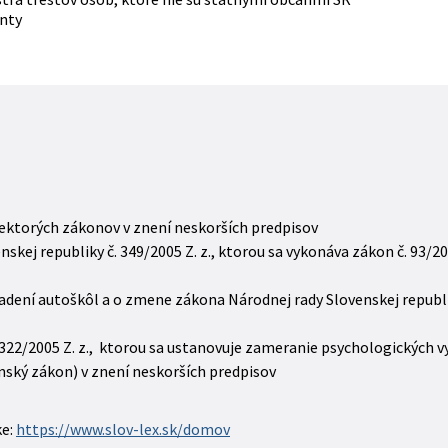
nty
iektorých zákonov v znení neskorších predpisov
skej republiky č. 349/2005 Z. z., ktorou sa vykonáva zákon č. 93/2
riadení autoškôl a o zmene zákona Národnej rady Slovenskej repub
 322/2005 Z. z., ktorou sa ustanovuje zameranie psychologických v
nský zákon) v znení neskorších predpisov
ke:
https://www.slov-lex.sk/domov