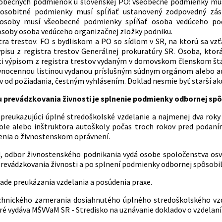
obecných podmienok u slovenskej PO: všeobecné podmienky musí 
 osobitné podmienky musí spĺňať ustanovený zodpovedný zást
 osoby musí všeobecné podmienky spĺňať osoba vedúceho pod
osoby osoba vedúceho organizačnej zložky podniku.
stra trestov: FO s bydliskom a PO so sídlom v SR, na ktorú sa 
ýpisu z registra trestov Generálnej prokuratúry SR. Osoba, kt
 výpisom z registra trestov vydaným v domovskom členskom štát
vnocennou listinou vydanou príslušným súdnym orgánom alebo ad
v od požiadania, čestným vyhlásením. Doklad nesmie byť starší ak
prevádzkovania živnosti je splnenie podmienky odbornej spô
 preukazujúci úplné stredoškolské vzdelanie a najmenej dva rok
ole alebo inštruktora autoškoly počas troch rokov pred podaní
enia o živnostenskom oprávnení.
, odbor živnostenského podnikania vydá osobe spoločenstva os
evádzkovania živnosti a po splnení podmienky odbornej spôsobil
ade preukázania vzdelania a posúdenia praxe.
chnického zamerania dosiahnutého úplného stredoškolského vzde
oré vydáva MŠVVaM SR - Stredisko na uznávanie dokladov o vzdelaní