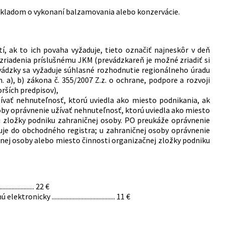
kladom o vykonaní balzamovania alebo konzervácie.
í, ak to ich povaha vyžaduje, tieto označiť najneskôr v deň
h zriadenia príslušnému JKM (prevádzkareň je možné zriadiť si
evádzky sa vyžaduje súhlasné rozhodnutie regionálneho úradu
m. a), b) zákona č. 355/2007 Z.z. o ochrane, podpore a rozvoji
rších predpisov),
ívať nehnuteľnosť, ktorú uviedla ako miesto podnikania, ak
soby oprávnenie užívať nehnuteľnosť, ktorú uviedla ako miesto
j zložky podniku zahraničnej osoby. PO preukáže oprávnenie
suje do obchodného registra; u zahraničnej osoby oprávnenie
čnej osoby alebo miesto činnosti organizačnej zložky podniku
............. 22 €
........................................ 11 €