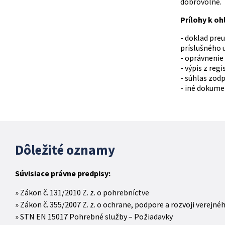
dobrovoľné.
Prílohy k oh
- doklad pre
príslušného 
- oprávnenie
- výpis z reg
- súhlas zod
- iné dokume
Dôležité oznamy
Súvisiace právne predpisy:
Zákon č. 131/2010 Z. z. o pohrebníctve
Zákon č. 355/2007 Z. z. o ochrane, podpore a rozvoji verejn
STN EN 15017 Pohrebné služby – Požiadavky