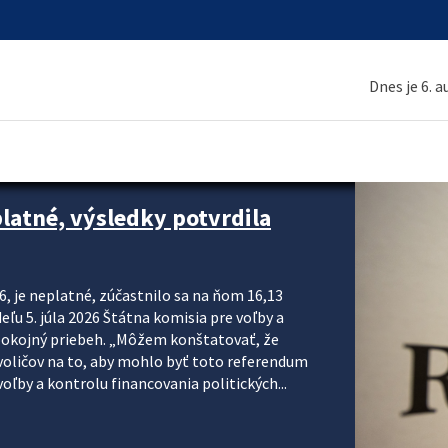
Dnes je 6. 
platné, výsledky potvrdila
6, je neplatné, zúčastnilo sa na ňom 16,13
eľu 5. júla 2026 Štátna komisia pre voľby a
pokojný priebeh. „Môžem konštatovať, že
voličov na to, aby mohlo byť toto referendum
ľby a kontrolu financovania politických...