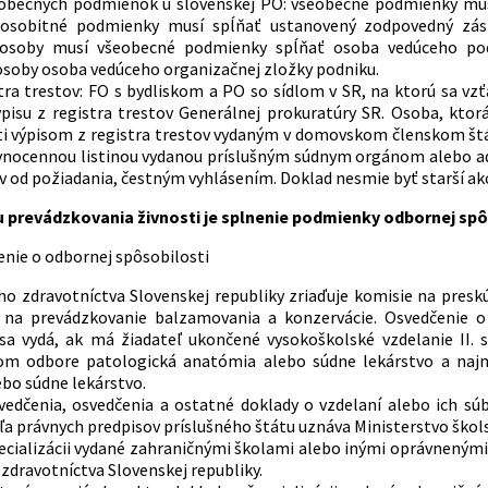
obecných podmienok u slovenskej PO: všeobecné podmienky musí 
 osobitné podmienky musí spĺňať ustanovený zodpovedný zást
 osoby musí všeobecné podmienky spĺňať osoba vedúceho pod
osoby osoba vedúceho organizačnej zložky podniku.
stra trestov: FO s bydliskom a PO so sídlom v SR, na ktorú sa 
ýpisu z registra trestov Generálnej prokuratúry SR. Osoba, kt
 výpisom z registra trestov vydaným v domovskom členskom štát
vnocennou listinou vydanou príslušným súdnym orgánom alebo ad
v od požiadania, čestným vyhlásením. Doklad nesmie byť starší ak
prevádzkovania živnosti je splnenie podmienky odbornej spô
enie o odbornej spôsobilosti
ho zdravotníctva Slovenskej republiky zriaďuje komisie na presk
i na prevádzkovanie balzamovania a konzervácie. Osvedčenie 
sa vydá, ak má žiadateľ ukončené vysokoškolské vzdelanie II.
nom odbore patologická anatómia alebo súdne lekárstvo a naj
bo súdne lekárstvo.
vedčenia, osvedčenia a ostatné doklady o vzdelaní alebo ich s
a právnych predpisov príslušného štátu uznáva Ministerstvo školst
ecializácii vydané zahraničnými školami alebo inými oprávneným
zdravotníctva Slovenskej republiky.