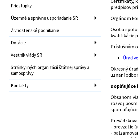
Certifikáty,
Priestupky
predpisov pr
Územné a správne usporiadanie SR
Orgánom komp
Osoba spoloč
Živnostenské podnikanie
kvalifikácie
Dotácie
Príslušným o
Vestník vlády SR
Úrad v
Stránky iných organizácií štátnej správy a
Okresný úrad
samosprávy
uznaní odborn
Kontakty
Doplňujúce i
Obsahom via
rozvoj posm
spomaľujúci
Prevádzkovan
- prevzatie 
- balzamovan