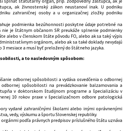
spĺňať štatutárny orgán, príp. zodpovedný zástupca, ak je
upca, ak živnostenský zákon neustanoví inak. U podniku
niku zahraničnej osoby a u organizačnej zložky podniku
vzťahuje podmienka bezúhonnosti poskytne údaje potrebné na
orá nie je štátnym občanom SR preukáže splnenie podmienky
e alebo v členskom štáte pôvodu FO, alebo ak sa taký výpis
ministratívnym orgánom, alebo ak sa také doklady nevydajú
o 3 mesiace a musí byť preložený do štátneho jazyka.
sobilosti, a to nasledovným spôsobom:
úšanie odbornej spôsobilosti a vydáva osvedčenia o odbornej
o odbornej spôsobilosti na prevádzkovanie balzamovania a
 stupňa v doktorskom študijnom programe a špecializáciu v
menej 10 rokov praxe v špecializačnom odbore patologická
úbory vydané zahraničnými školami alebo inými oprávnenými
va, vedy, výskumu a športu Slovenskej republiky.
i orgánmi podľa právnych predpisov príslušného štátu uznáva