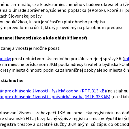
ného terminálu, tzv. kiosku umiestneného v budove okresného (ž
enia o úhrade správneho/súdneho poplatku (eKolok), ktoré si 
ách Slovenskej pošty
ou poukážkou, ktorá je súčasťou platobného predpisu
ým prevodom na účet, ktorý je uvedený na platobnom predpise
azanej živnosti (ako a kde ohlásiť živnosť)
azanej živnosti je možné podať:
onicky
prostredníctvom Ústredného portálu verejnej správy SR (
in
 na miestne príslušnom JKM podľa adresy trvalého bydliska FO al
dresy miesta činnosti podniku zahraničnej osoby alebo miesta či
stiahnutie:
r pre ohlásenie živnosti - fyzická osoba (RTF, 313 kB)
(na stiahnu
r pre ohlásenie živnosti - právnická osoba (RTF, 333 kB)
(na stiah
hlasovaní živnosti zabezpečí JKM automaticky registráciu na d
re slovenskú FO aj bezplatný výpis z registra trestov. Využitie t
registra trestov a ostatné služby JKM akými sú zápis do obchod