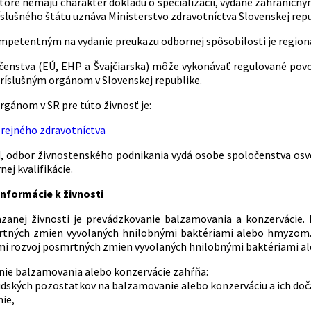
 ktoré nemajú charakter dokladu o špecializácii, vydané zahrani
íslušného štátu uznáva Ministerstvo zdravotníctva Slovenskej repu
etentným na vydanie preukazu odbornej spôsobilosti je regionáln
enstva (EÚ, EHP a Švajčiarska) môže vykonávať regulované povol
 príslušným orgánom v Slovenskej republike.
rgánom v SR pre túto živnosť je:
erejného zdravotníctva
, odbor živnostenského podnikania vydá osobe spoločenstva osv
ej kvalifikácie.
nformácie k živnosti
zanej živnosti je prevádzkovanie balzamovania a konzervácie.
rtných zmien vyvolaných hnilobnými baktériami alebo hmyzom. 
mi rozvoj posmrtných zmien vyvolaných hnilobnými baktériami 
ie balzamovania alebo konzervácie zahŕňa:
ľudských pozostatkov na balzamovanie alebo konzerváciu a ich doč
ie,