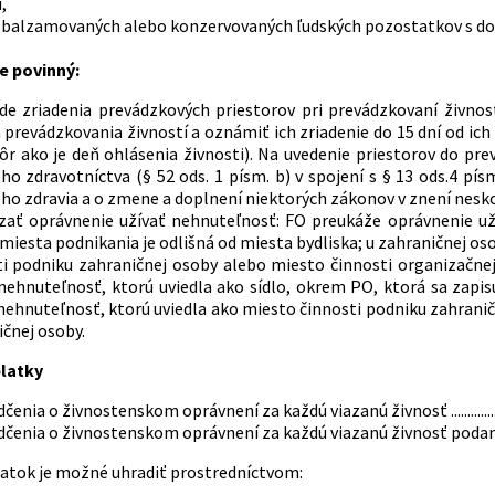
,
 balzamovaných alebo konzervovaných ľudských pozostatkov s do
e povinný:
ade zriadenia prevádzkových priestorov pri prevádzkovaní živnost
 prevádzkovania živností a oznámiť ich zriadenie do 15 dní od ic
kôr ako je deň ohlásenia živnosti). Na uvedenie priestorov do pr
ho zdravotníctva (§ 52 ods. 1 písm. b) v spojení s § 13 ods.4 pís
ho zdravia a o zmene a doplnení niektorých zákonov v znení nesko
zať oprávnenie užívať nehnuteľnosť: FO preukáže oprávnenie už
miesta podnikania je odlišná od miesta bydliska; u zahraničnej o
ti podniku zahraničnej osoby alebo miesto činnosti organizačne
 nehnuteľnosť, ktorú uviedla ako sídlo, okrem PO, ktorá sa zapi
nehnuteľnosť, ktorú uviedla ako miesto činnosti podniku zahrani
čnej osoby.
latky
nia o živnostenskom oprávnení za každú viazanú živnosť .......................
nia o živnostenskom oprávnení za každú viazanú živnosť podanú elektronicky ..
atok je možné uhradiť prostredníctvom: