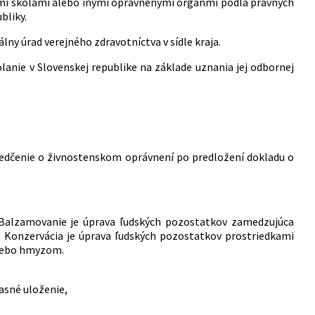
čnými školami alebo inými oprávnenými orgánmi podľa právnych
bliky.
y úrad verejného zdravotníctva v sídle kraja.
anie v Slovenskej republike na základe uznania jej odbornej
edčenie o živnostenskom oprávnení po predložení dokladu o
 Balzamovanie je úprava ľudských pozostatkov zamedzujúca
Konzervácia je úprava ľudských pozostatkov prostriedkami
alebo hmyzom.
asné uloženie,