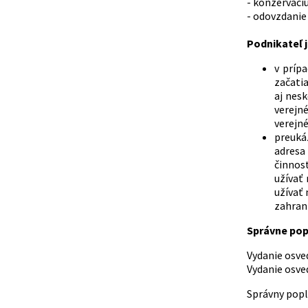
- konzerváciu
- odovzdanie
Podnikateľ j
v príp
začatia
aj nes
verejné
verejné
preuká
adresa 
činnos
užívať
užívať 
zahrani
Správne pop
Vydanie osvedče
Vydanie osvedče
Správny popl