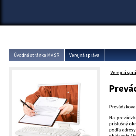
Úvodná stránka MV SR
Verejná správa
Verejná spr
Prevá
Prevádzkovan
Na prevádzk
príslušný ok
podľa adresy
ohlásenia živ