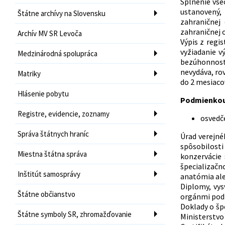
Splnenie vše
ustanovený,
Štátne archívy na Slovensku
zahraničnej
zahraničnej 
Archív MV SR Levoča
Výpis z regi
vyžiadanie v
Medzinárodná spolupráca
bezúhonnosti
nevydáva, ro
Matriky
do 2 mesiaco
Hlásenie pobytu
Podmienkou 
Registre, evidencie, zoznamy
osvedč
Správa štátnych hraníc
Úrad verejné
spôsobilost
Miestna štátna správa
konzervácie 
špecializač
Inštitút samosprávy
anatómia ale
Diplomy, vys
Štátne občianstvo
orgánmi podľ
Doklady o šp
Štátne symboly SR, zhromažďovanie
Ministerstvo 