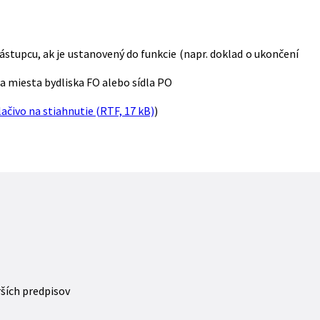
stupcu, ak je ustanovený do funkcie (napr. doklad o ukončení
a miesta bydliska FO alebo sídla PO
lačivo na stiahnutie (RTF, 17 kB)
)
rších predpisov