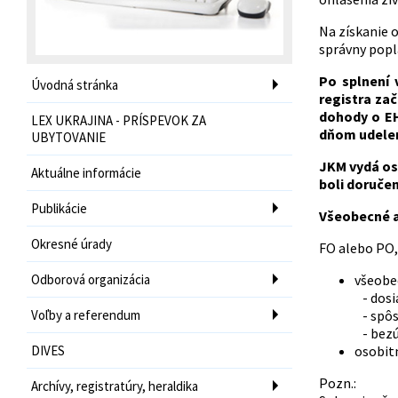
Na získanie 
správny popla
Po splnení
Úvodná stránka
registra za
dohody o EH
LEX UKRAJINA - PRÍSPEVOK ZA
dňom udelen
UBYTOVANIE
JKM vydá os
Aktuálne informácie
boli doručen
Publikácie
Všeobecné a
Okresné úrady
FO alebo PO,
Odborová organizácia
všeobe
- dosi
Voľby a referendum
- spôs
- bezú
DIVES
osobit
Pozn.:
Archívy, registratúry, heraldika