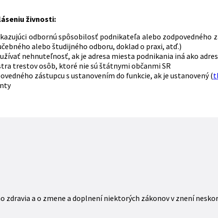
láseniu živnosti:
ukazujúci odbornú spôsobilosť podnikateľa alebo zodpovedného zá
učebného alebo študijného odboru, doklad o praxi, atď.)
 užívať nehnuteľnosť, ak je adresa miesta podnikania iná ako adres
istra trestov osôb, ktoré nie sú štátnymi občanmi SR
povedného zástupcu s ustanovením do funkcie, ak je ustanovený (
t
nty
ého zdravia a o zmene a doplnení niektorých zákonov v znení nesko