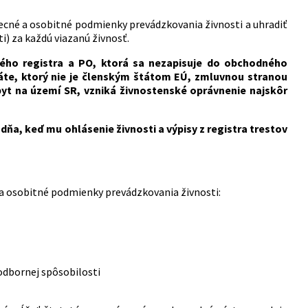
ecné a osobitné podmienky prevádzkovania živnosti a uhradiť
i) za každú viazanú živnosť.
ho registra a PO, ktorá sa nezapisuje do obchodného
štáte, ktorý nie je členským štátom EÚ, zmluvnou stranou
t na území SR, vzniká živnostenské oprávnenie najskôr
a, keď mu ohlásenie živnosti a výpisy z registra trestov
 a osobitné podmienky prevádzkovania živnosti:
odbornej spôsobilosti