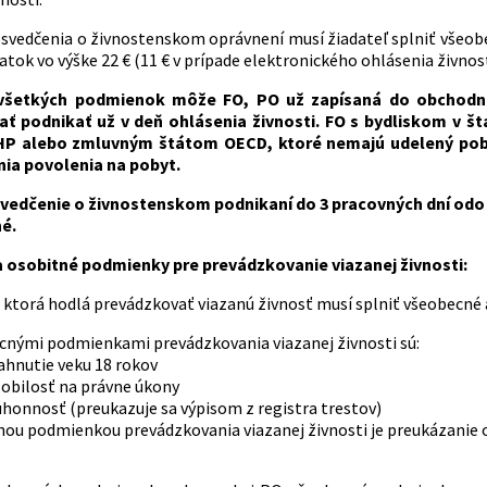
osvedčenia o živnostenskom oprávnení musí žiadateľ splniť všeob
tok vo výške 22 € (11 € v prípade elektronického ohlásenia živnost
 všetkých podmienok môže FO, PO už zapísaná do obchodné
čať podnikať už v deň ohlásenia živnosti. FO s bydliskom v 
P alebo zmluvným štátom OECD, ktoré nemajú udelený poby
ia povolenia na pobyt.
vedčenie o živnostenskom podnikaní do 3 pracovných dní odo dň
é.
 osobitné podmienky pre prevádzkovanie viazanej živnosti:
 ktorá hodlá prevádzkovať viazanú živnosť musí splniť všeobecné
cnými podmienkami prevádzkovania viazanej živnosti sú:
ahnutie veku 18 rokov
obilosť na právne úkony
honnosť (preukazuje sa výpisom z registra trestov)
nou podmienkou prevádzkovania viazanej živnosti je preukázanie 