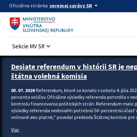
Preskocit na hlavný obsah
arrow_drop_down
verejnej správy SR
Oficiálna stránka
Sekcie MV SR
keyboard_arrow_down
Zastavit automatický posun upútavok
Desiate referendum v histórii SR je ne
štátna volebná komisia
05. 07. 2026
Referendum, ktoré sa konalo v sobotu 4. júla 202
percenta voličov. Oficiálne výsledky referenda potvrdila v ned
kontrolu financovania politických strán. Referendum malo 
výsledky referenda nedosiahli potrebnú 50-percentnú účasť 
vnímané ako platné,“ povedal predseda Štátnej komisie pre vo
Viac