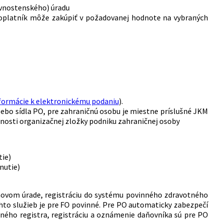
ivnostenského) úradu
poplatník môže zakúpiť v požadovanej hodnote na vybraných
formácie k elektronickému podaniu
).
ebo sídla PO, pre zahraničnú osobu je miestne príslušné JKM
nnosti organizačnej zložky podniku zahraničnej osoby
tie)
nutie)
aňovom úrade, registráciu do systému povinného zdravotného
ýchto služieb je pre FO povinné. Pre PO automaticky zabezpečí
ného registra, registráciu a oznámenie daňovníka sú pre PO