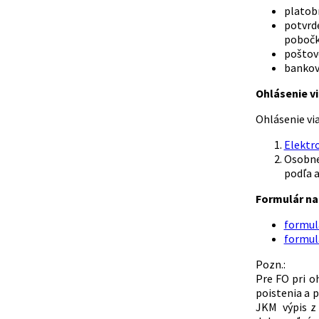
platob
potvrd
pobočk
poštov
bankov
Ohlásenie vi
Ohlásenie vi
Elektr
Osobne
podľa a
Formulár na 
formulá
formulá
Pozn.:
Pre FO pri o
poistenia a p
JKM výpis z 