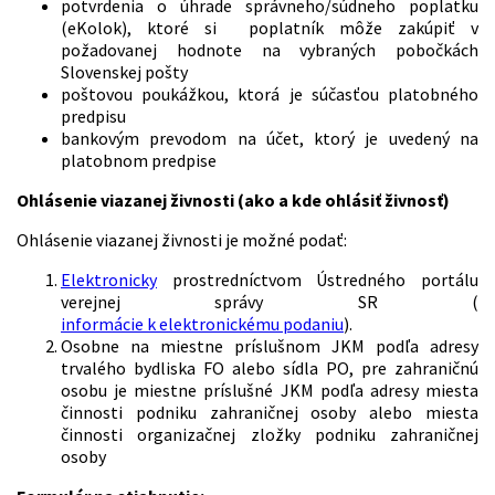
potvrdenia o úhrade správneho/súdneho poplatku
(eKolok), ktoré si poplatník môže zakúpiť v
požadovanej hodnote na vybraných pobočkách
Slovenskej pošty
poštovou poukážkou, ktorá je súčasťou platobného
predpisu
bankovým prevodom na účet, ktorý je uvedený na
platobnom predpise
Ohlásenie viazanej živnosti (ako a kde ohlásiť živnosť)
Ohlásenie viazanej živnosti je možné podať:
Elektronicky
prostredníctvom Ústredného portálu
verejnej správy SR (
informácie k elektronickému podaniu
).
Osobne na miestne príslušnom JKM podľa adresy
trvalého bydliska FO alebo sídla PO, pre zahraničnú
osobu je miestne príslušné JKM podľa adresy miesta
činnosti podniku zahraničnej osoby alebo miesta
činnosti organizačnej zložky podniku zahraničnej
osoby