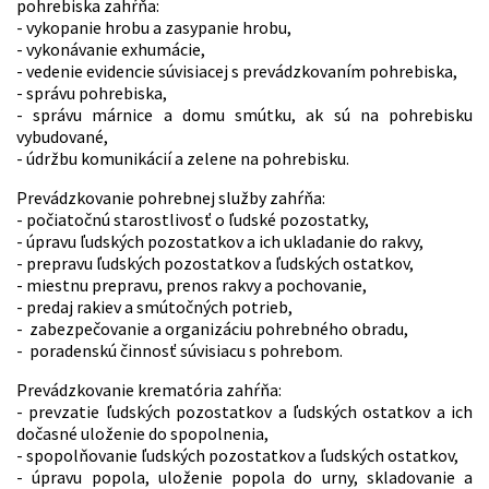
pohrebiska zahŕňa:
- vykopanie hrobu a zasypanie hrobu,
- vykonávanie exhumácie,
- vedenie evidencie súvisiacej s prevádzkovaním pohrebiska,
- správu pohrebiska,
- správu márnice a domu smútku, ak sú na pohrebisku
vybudované,
- údržbu komunikácií a zelene na pohrebisku.
Prevádzkovanie pohrebnej služby zahŕňa:
- počiatočnú starostlivosť o ľudské pozostatky,
- úpravu ľudských pozostatkov a ich ukladanie do rakvy,
- prepravu ľudských pozostatkov a ľudských ostatkov,
- miestnu prepravu, prenos rakvy a pochovanie,
- predaj rakiev a smútočných potrieb,
- zabezpečovanie a organizáciu pohrebného obradu,
- poradenskú činnosť súvisiacu s pohrebom.
Prevádzkovanie krematória zahŕňa:
- prevzatie ľudských pozostatkov a ľudských ostatkov a ich
dočasné uloženie do spopolnenia,
- spopolňovanie ľudských pozostatkov a ľudských ostatkov,
- úpravu popola, uloženie popola do urny, skladovanie a