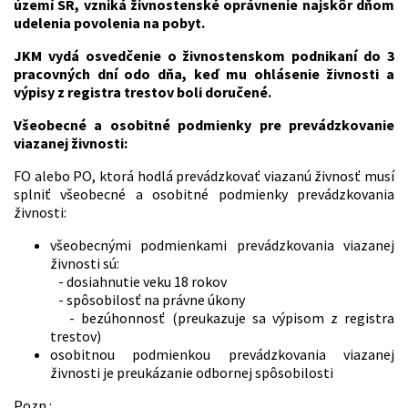
území SR, vzniká živnostenské oprávnenie najskôr dňom
udelenia povolenia na pobyt.
JKM vydá osvedčenie o živnostenskom podnikaní do 3
pracovných dní odo dňa, keď mu ohlásenie živnosti a
výpisy z registra trestov boli doručené.
Všeobecné a osobitné podmienky pre prevádzkovanie
viazanej živnosti:
FO alebo PO, ktorá hodlá prevádzkovať viazanú živnosť musí
splniť všeobecné a osobitné podmienky prevádzkovania
živnosti:
všeobecnými podmienkami prevádzkovania viazanej
živnosti sú:
- dosiahnutie veku 18 rokov
- spôsobilosť na právne úkony
- bezúhonnosť (preukazuje sa výpisom z registra
trestov)
osobitnou podmienkou prevádzkovania viazanej
živnosti je preukázanie odbornej spôsobilosti
Pozn.: