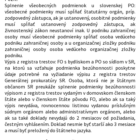
Splnenie všeobecných podmienok u slovenskej PO:
všeobecné podmienky musí spĺňať štatutárny orgán, príp.
zodpovedný zástupca, ak je ustanovený, osobitné podmienky
musí spĺňať ustanovený zodpovedný zástupca, ak
živnostenský zákon neustanoví inak. U podniku zahraničnej
osoby musí všeobecné podmienky spĺňať osoba vedúceho
podniku zahraničnej osoby a u organizačnej zložky podniku
zahraničnej osoby osoba vedúceho organizačnej zložky
podniku.
Výpis z registra trestov: FO s bydliskom a PO so sídlom v SR,
na ktorú sa vzťahuje podmienka bezúhonnosti poskytne
údaje potrebné na vyžiadanie výpisu z registra trestov
Generálnej prokuratúry SR. Osoba, ktorá nie je štátnym
občanom SR preukáže splnenie podmienky bezúhonnosti
výpisom z registra trestov vydaným v domovskom členskom
štáte alebo v členskom štáte pôvodu FO, alebo ak sa taký
výpis nevydáva, rovnocennou listinou vydanou príslušným
súdnym orgánom alebo administratívnym orgánom, alebo
ak sa také doklady nevydajú do 2 mesiacov od požiadania,
čestným vyhlásením. Doklad nesmie byť starší ako 3 mesiace
a musí byť preložený do štátneho jazyka.