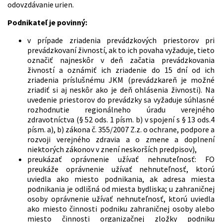
odovzdávanie urien.
Podnikateľ je povinný:
v prípade zriadenia prevádzkových priestorov pri
prevádzkovaní živností, ak to ich povaha vyžaduje, tieto
označiť najneskôr v deň začatia prevádzkovania
živností a oznámiť ich zriadenie do 15 dní od ich
zriadenia príslušnému JKM (prevádzkareň je možné
zriadiť si aj neskôr ako je deň ohlásenia živnosti). Na
uvedenie priestorov do prevádzky sa vyžaduje súhlasné
rozhodnutie regionálneho úradu verejného
zdravotníctva (§ 52 ods. 1 písm. b) v spojení s § 13 ods.4
písm. a), b) zákona č. 355/2007 Z.z. o ochrane, podpore a
rozvoji verejného zdravia a o zmene a doplnení
niektorých zákonov v znení neskorších predpisov),
preukázať oprávnenie užívať nehnuteľnosť: FO
preukáže oprávnenie užívať nehnuteľnosť, ktorú
uviedla ako miesto podnikania, ak adresa miesta
podnikania je odlišná od miesta bydliska; u zahraničnej
osoby oprávnenie užívať nehnuteľnosť, ktorú uviedla
ako miesto činnosti podniku zahraničnej osoby alebo
miesto činnosti organizačnej zložky podniku