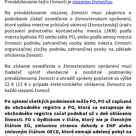
Prevádzkovanie tejto činnosti je
viazanou živnosťou
.
Na prevádzkovanie viazanej živnosti musí záujemca o
podnikanie získať osvedčenie o živnostenskom oprávnení,
ktoré vydáva miestne príslušný okresný (živnostenský) úrad v
postavení jednotného kontaktného miesta (JKM) podľa
miesta bydlisko FO alebo sídla PO, alebo podľa adresy miesta
činnosti podniku zahraničnej osoby alebo miesta činnosti
organizačnej zložky podniku zahraničnej osoby na základe
ohlásenia živnosti.
Na získanie osvedčenia o živnostenskom oprávnení musí
žiadateľ splniť všeobecné a osobitné podmienky
prevádzkovania živnosti a uhradiť správny poplatok vo výške
22 € (11 € v prípade elektronického ohlásenia živnosti) za
každú viazanú živnosť.
Po splnení všetkých podmienok môže FO, PO už zapísaná
do obchodného registra a PO, ktorá sa nezapisuje do
obchodného registra začať podnikať už v deň ohlásenia
živnosti. FO s bydliskom v štáte, ktorý nie je členským
štátom EÚ, zmluvnou stranou dohody o EHP alebo
zmluvným štátom OECD, ktoré nemajú udelený pobyt na