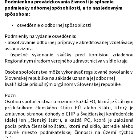
Podmienkou prevádzkovania živnosti je splnenie
podmienky odbornej spôsobilosti, a to nasledovným
spôsobom:
osvedčenie o odbornej spôsobilosti
Podmienky na vydanie osvedčenia:
- absolvovanie odbornej prípravy v akreditovanej vzdelávacej
ustanovizni a
- úspešné vykonanie skúšky pred komisiou zriadenou
Regionálnym úradom verejného zdravotníctva v sídle kraja.
Osoba spoločenstva môže vykonávať regulované povolanie v
Slovenskej republike na základe uznania jej odbornej
kvalifikácie príslušným orgánom v Slovenskej republike.
Pozn.:
Osobou spoločenstva sa rozumie každá FO, ktorá je štátnym
príslušníkom členského štátu EÚ alebo štátu, ktorý je
zmluvnou stranou dohody o EHP a Švajčiarskej konfederácie
(ďalej len „členský štát“), a každá PO, ktorá je založená
podľa práva členského štátu, ktorá má sídlo, ústredie alebo
hlavné miesto podnikateľskej činnosti na území týchto