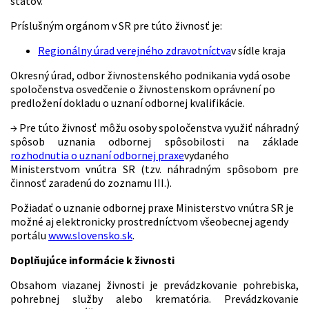
štátov.
Príslušným orgánom v SR pre túto živnosť je:
Regionálny úrad verejného zdravotníctva
v sídle kraja
Okresný úrad, odbor živnostenského podnikania vydá osobe
spoločenstva osvedčenie o živnostenskom oprávnení po
predložení dokladu o uznaní odbornej kvalifikácie.
→ Pre túto živnosť môžu osoby spoločenstva využiť náhradný
spôsob uznania odbornej spôsobilosti na základe
rozhodnutia o uznaní odbornej praxe
vydaného
Ministerstvom vnútra SR (tzv. náhradným spôsobom pre
činnosť zaradenú do zoznamu III.).
Požiadať o uznanie odbornej praxe Ministerstvo vnútra SR je
možné aj elektronicky prostredníctvom všeobecnej agendy
portálu
www.slovensko.sk
.
Doplňujúce informácie k živnosti
Obsahom viazanej živnosti je prevádzkovanie pohrebiska,
pohrebnej služby alebo krematória. Prevádzkovanie