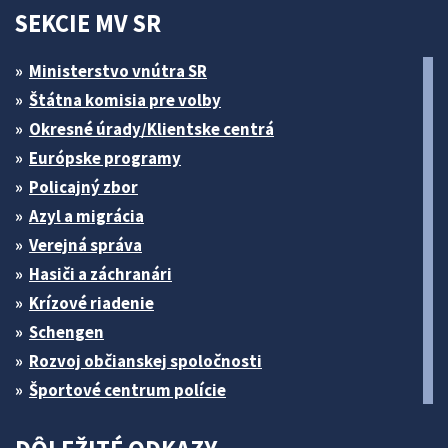
SEKCIE MV SR
Ministerstvo vnútra SR
Štátna komisia pre volby
Okresné úrady/Klientske centrá
Európske programy
Policajný zbor
Azyl a migrácia
Verejná správa
Hasiči a záchranári
Krízové riadenie
Schengen
Rozvoj občianskej spoločnosti
Športové centrum polície