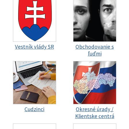
Vestník vlády SR
Obchodovanie s
ľuďmi
Cudzinci
Okresné úrady /
Klientske centrá