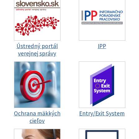
Ústredný portál
IPP
verejnej správy
Ochrana mäkkých
Entry/Exit System
cieľov