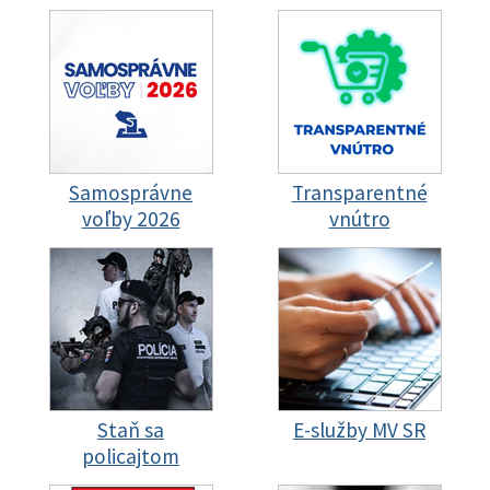
Samosprávne
Transparentné
voľby 2026
vnútro
Staň sa
E-služby MV SR
policajtom