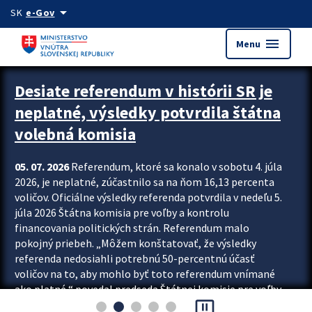
Preskocit na hlavný obsah
arrow_drop_down
SK
e-Gov
menu
Menu
Zastavit automatický posun upútavok
Desiate referendum v histórii SR je
neplatné, výsledky potvrdila štátna
volebná komisia
05. 07. 2026
Referendum, ktoré sa konalo v sobotu 4. júla
2026, je neplatné, zúčastnilo sa na ňom 16,13 percenta
voličov. Oficiálne výsledky referenda potvrdila v nedeľu 5.
júla 2026 Štátna komisia pre voľby a kontrolu
financovania politických strán. Referendum malo
pokojný priebeh. „Môžem konštatovať, že výsledky
referenda nedosiahli potrebnú 50-percentnú účasť
voličov na to, aby mohlo byť toto referendum vnímané
ako platné,“ povedal predseda Štátnej komisie pre voľby
pause_presentation
a kontrolu financovania politických...