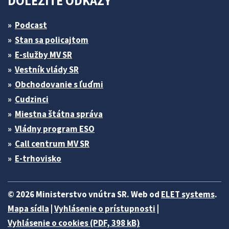
DÔLEŽITÉ ODKAZY
Podcast
Stan sa policajtom
E-služby MV SR
Vestník vlády SR
Obchodovanie s ľuďmi
Cudzinci
Miestna štátna správa
Vládny program ESO
Call centrum MV SR
E-trhovisko
© 2026 Ministerstvo vnútra SR. Web od
ELET systems
.
Mapa sídla
|
Vyhlásenie o prístupnosti
|
Vyhlásenie o cookies (PDF, 398 kB)