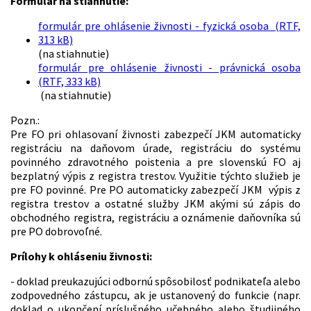
Formulár na stiahnutie:
formulár pre ohlásenie živnosti - fyzická osoba (RTF,
313 kB)
(na stiahnutie)
formulár pre ohlásenie živnosti - právnická osoba
(RTF, 333 kB)
(na stiahnutie)
Pozn.:
Pre FO pri ohlasovaní živnosti zabezpečí JKM automaticky
registráciu na daňovom úrade, registráciu do systému
povinného zdravotného poistenia a pre slovenskú FO aj
bezplatný výpis z registra trestov. Využitie týchto služieb je
pre FO povinné. Pre PO automaticky zabezpečí JKM výpis z
registra trestov a ostatné služby JKM akými sú zápis do
obchodného registra, registráciu a oznámenie daňovníka sú
pre PO dobrovoľné.
Prílohy k ohláseniu živnosti:
- doklad preukazujúci odbornú spôsobilosť podnikateľa alebo
zodpovedného zástupcu, ak je ustanovený do funkcie (napr.
doklad o ukončení príslušného učebného alebo študijného