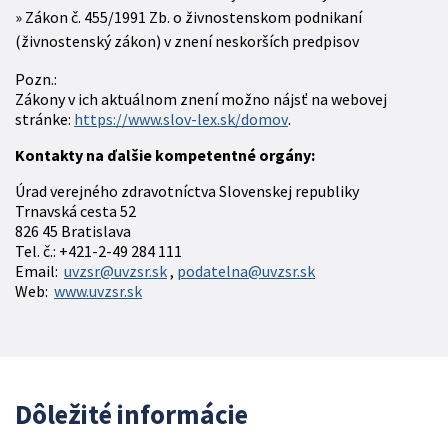
Zákon č. 455/1991 Zb. o živnostenskom podnikaní
(živnostenský zákon) v znení neskorších predpisov
Pozn.:
Zákony v ich aktuálnom znení možno nájsť na webovej
stránke:
https://www.slov-lex.sk/domov
.
Kontakty na ďalšie kompetentné orgány:
Úrad verejného zdravotníctva Slovenskej republiky
Trnavská cesta 52
826 45 Bratislava
Tel. č.: +421-2-49 284 111
Email:
uvzsr@uvzsr.sk
,
podatelna@uvzsr.sk
Web:
www.uvzsr.sk
Dôležité informácie