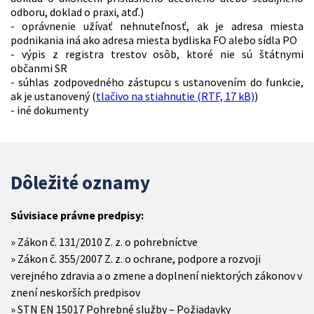
odboru, doklad o praxi, atď.)
- oprávnenie užívať nehnuteľnosť, ak je adresa miesta
podnikania iná ako adresa miesta bydliska FO alebo sídla PO
- výpis z registra trestov osôb, ktoré nie sú štátnymi
občanmi SR
- súhlas zodpovedného zástupcu s ustanovením do funkcie,
ak je ustanovený (
tlačivo na stiahnutie (RTF, 17 kB)
)
- iné dokumenty
Dôležité oznamy
Súvisiace právne predpisy:
Zákon č. 131/2010 Z. z. o pohrebníctve
Zákon č. 355/2007 Z. z. o ochrane, podpore a rozvoji
verejného zdravia a o zmene a doplnení niektorých zákonov v
znení neskorších predpisov
STN EN 15017 Pohrebné služby – Požiadavky