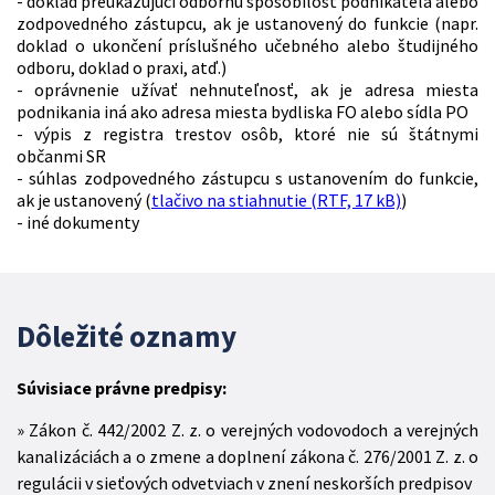
- doklad preukazujúci odbornú spôsobilosť podnikateľa alebo
zodpovedného zástupcu, ak je ustanovený do funkcie (napr.
doklad o ukončení príslušného učebného alebo študijného
odboru, doklad o praxi, atď.)
- oprávnenie užívať nehnuteľnosť, ak je adresa miesta
podnikania iná ako adresa miesta bydliska FO alebo sídla PO
- výpis z registra trestov osôb, ktoré nie sú štátnymi
občanmi SR
- súhlas zodpovedného zástupcu s ustanovením do funkcie,
ak je ustanovený (
tlačivo na stiahnutie (RTF, 17 kB)
)
- iné dokumenty
Dôležité oznamy
Súvisiace právne predpisy:
Zákon č. 442/2002 Z. z. o verejných vodovodoch a verejných
kanalizáciách a o zmene a doplnení zákona č. 276/2001 Z. z. o
regulácii v sieťových odvetviach v znení neskorších predpisov