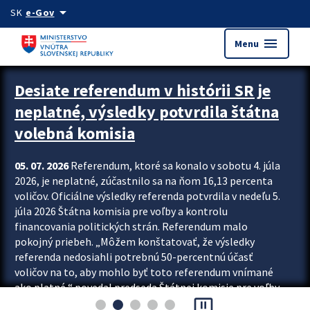
Preskocit na hlavný obsah
arrow_drop_down
SK
e-Gov
menu
Menu
Zastavit automatický posun upútavok
Desiate referendum v histórii SR je
neplatné, výsledky potvrdila štátna
volebná komisia
05. 07. 2026
Referendum, ktoré sa konalo v sobotu 4. júla
2026, je neplatné, zúčastnilo sa na ňom 16,13 percenta
voličov. Oficiálne výsledky referenda potvrdila v nedeľu 5.
júla 2026 Štátna komisia pre voľby a kontrolu
financovania politických strán. Referendum malo
pokojný priebeh. „Môžem konštatovať, že výsledky
referenda nedosiahli potrebnú 50-percentnú účasť
voličov na to, aby mohlo byť toto referendum vnímané
ako platné,“ povedal predseda Štátnej komisie pre voľby
pause_presentation
a kontrolu financovania politických...