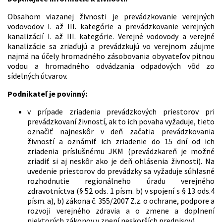
Obsahom viazanej živnosti je prevádzkovanie verejných
vodovodov I. až III. kategórie a prevádzkovanie verejných
kanalizácií I. až III. kategórie. Verejné vodovody a verejné
kanalizácie sa zriaďujú a prevádzkujú vo verejnom záujme
najmä na účely hromadného zásobovania obyvateľov pitnou
vodou a hromadného odvádzania odpadových vôd zo
sídelných útvarov.
Podnikateľ je povinný:
v prípade zriadenia prevádzkových priestorov pri
prevádzkovaní živností, ak to ich povaha vyžaduje, tieto
označiť najneskôr v deň začatia prevádzkovania
živností a oznámiť ich zriadenie do 15 dní od ich
zriadenia príslušnému JKM (prevádzkareň je možné
zriadiť si aj neskôr ako je deň ohlásenia živnosti). Na
uvedenie priestorov do prevádzky sa vyžaduje súhlasné
rozhodnutie regionálneho úradu verejného
zdravotníctva (§ 52 ods. 1 písm. b) v spojení s § 13 ods.4
písm. a), b) zákona č. 355/2007 Z.z. o ochrane, podpore a
rozvoji verejného zdravia a o zmene a doplnení
niektorých zákonov v znení neskorších predpisov),