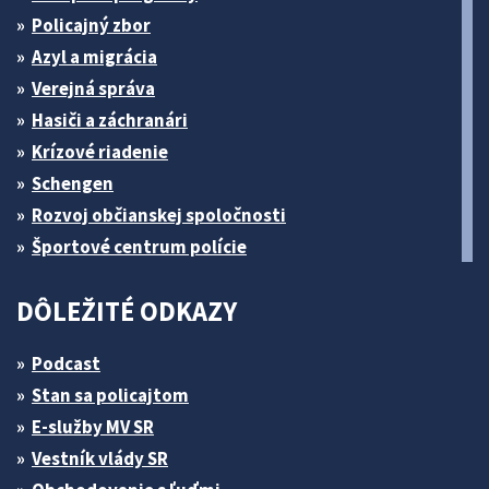
Policajný zbor
Azyl a migrácia
Verejná správa
Hasiči a záchranári
Krízové riadenie
Schengen
Rozvoj občianskej spoločnosti
Športové centrum polície
DÔLEŽITÉ ODKAZY
Podcast
Stan sa policajtom
E-služby MV SR
Vestník vlády SR