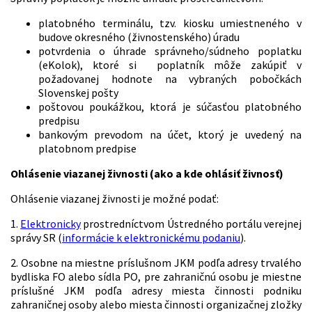
platobného terminálu, tzv. kiosku umiestneného v
budove okresného (živnostenského) úradu
potvrdenia o úhrade správneho/súdneho poplatku
(eKolok), ktoré si poplatník môže zakúpiť v
požadovanej hodnote na vybraných pobočkách
Slovenskej pošty
poštovou poukážkou, ktorá je súčasťou platobného
predpisu
bankovým prevodom na účet, ktorý je uvedený na
platobnom predpise
Ohlásenie viazanej živnosti (ako a kde ohlásiť živnosť)
Ohlásenie viazanej živnosti je možné podať:
1.
Elektronicky
prostredníctvom Ústredného portálu verejnej
správy SR (
informácie k elektronickému podaniu
).
2. Osobne na miestne príslušnom JKM podľa adresy trvalého
bydliska FO alebo sídla PO, pre zahraničnú osobu je miestne
príslušné JKM podľa adresy miesta činnosti podniku
zahraničnej osoby alebo miesta činnosti organizačnej zložky