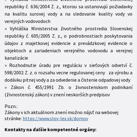
republiky č. 636/2004 Z. z., ktorou sa ustanovujú požiadavky
na kvalitu surovej vody a na sledovanie kvality vody vo
verejných vodovodoch
Vyhláška Ministerstva životného prostredia Slovenskej
republiky č. 605/2005 Z. z., o podrobnostiach poskytovania
údajov z majetkovej evidencie a prevádzkovej evidencie o
objektoch a zariadeniach verejného vodovodu a verejnej
kanalizácie
Rozhodnutie úradu pre reguláciu v sieťových odvetví č.
598/2002 Z. z. o rozsahu vecne regulovanej ceny za výrobu a
dodávku pitnej vody a za odvedenie a čistenie odpadovej vody
Zákon č. 455/1991 Zb. o živnostenskom podnikaní
(živnostenský zákon) v znení neskorších predpisov
Pozn.:
Zákony v ich aktuálnom znení možno nájsť na webovej
stránke:
https://www.slov-lex.sk/domov
Kontakty na ďalšie kompetentné orgány: