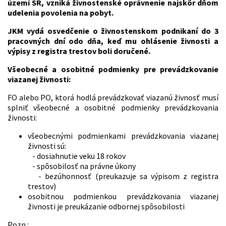
území SR, vzniká živnostenské oprávnenie najskôr dňom
udelenia povolenia na pobyt.
JKM vydá osvedčenie o živnostenskom podnikaní do 3
pracovných dní odo dňa, keď mu ohlásenie živnosti a
výpisy z registra trestov boli doručené.
Všeobecné a osobitné podmienky pre prevádzkovanie
viazanej živnosti:
FO alebo PO, ktorá hodlá prevádzkovať viazanú živnosť musí
splniť všeobecné a osobitné podmienky prevádzkovania
živnosti:
všeobecnými podmienkami prevádzkovania viazanej
živnosti sú:
- dosiahnutie veku 18 rokov
- spôsobilosť na právne úkony
- bezúhonnosť (preukazuje sa výpisom z registra
trestov)
osobitnou podmienkou prevádzkovania viazanej
živnosti je preukázanie odbornej spôsobilosti
Pozn.: