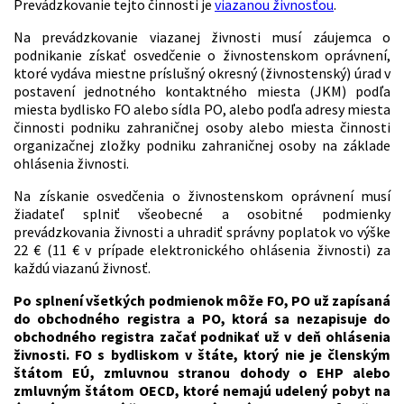
Prevádzkovanie tejto činnosti je
viazanou živnosťou
.
Na prevádzkovanie viazanej živnosti musí záujemca o
podnikanie získať osvedčenie o živnostenskom oprávnení,
ktoré vydáva miestne príslušný okresný (živnostenský) úrad v
postavení jednotného kontaktného miesta (JKM) podľa
miesta bydlisko FO alebo sídla PO, alebo podľa adresy miesta
činnosti podniku zahraničnej osoby alebo miesta činnosti
organizačnej zložky podniku zahraničnej osoby na základe
ohlásenia živnosti.
Na získanie osvedčenia o živnostenskom oprávnení musí
žiadateľ splniť všeobecné a osobitné podmienky
prevádzkovania živnosti a uhradiť správny poplatok vo výške
22 € (11 € v prípade elektronického ohlásenia živnosti) za
každú viazanú živnosť.
Po splnení všetkých podmienok môže FO, PO už zapísaná
do obchodného registra a PO, ktorá sa nezapisuje do
obchodného registra začať podnikať už v deň ohlásenia
živnosti. FO s bydliskom v štáte, ktorý nie je členským
štátom EÚ, zmluvnou stranou dohody o EHP alebo
zmluvným štátom OECD, ktoré nemajú udelený pobyt na