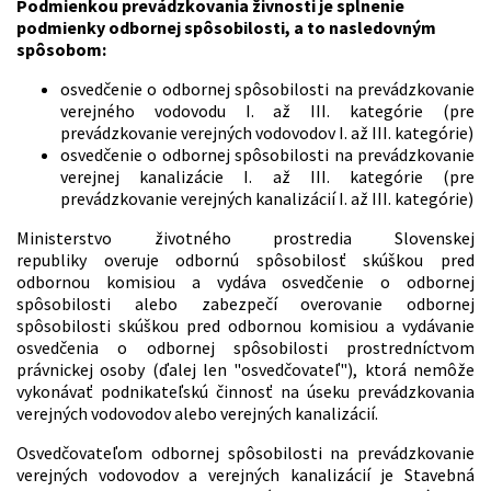
Podmienkou prevádzkovania živnosti je splnenie
podmienky odbornej spôsobilosti, a to nasledovným
spôsobom:
osvedčenie o odbornej spôsobilosti na prevádzkovanie
verejného vodovodu I. až III. kategórie (pre
prevádzkovanie verejných vodovodov I. až III. kategórie)
osvedčenie o odbornej spôsobilosti na prevádzkovanie
verejnej kanalizácie I. až III. kategórie (pre
prevádzkovanie verejných kanalizácií I. až III. kategórie)
Ministerstvo životného prostredia Slovenskej
republiky overuje odbornú spôsobilosť skúškou pred
odbornou komisiou a vydáva osvedčenie o odbornej
spôsobilosti alebo zabezpečí overovanie odbornej
spôsobilosti skúškou pred odbornou komisiou a vydávanie
osvedčenia o odbornej spôsobilosti prostredníctvom
právnickej osoby (ďalej len "osvedčovateľ"), ktorá nemôže
vykonávať podnikateľskú činnosť na úseku prevádzkovania
verejných vodovodov alebo verejných kanalizácií.
Osvedčovateľom odbornej spôsobilosti na prevádzkovanie
verejných vodovodov a verejných kanalizácií je Stavebná