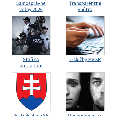
Samosprávne
Transparentné
voľby 2026
vnútro
Staň sa
E-služby MV SR
policajtom
Vestník vlády SR
Obchodovanie s