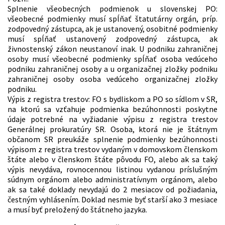
Splnenie všeobecných podmienok u slovenskej PO:
všeobecné podmienky musí spĺňať štatutárny orgán, príp.
zodpovedný zástupca, ak je ustanovený, osobitné podmienky
musí spĺňať ustanovený zodpovedný zástupca, ak
živnostenský zákon neustanoví inak. U podniku zahraničnej
osoby musí všeobecné podmienky spĺňať osoba vedúceho
podniku zahraničnej osoby a u organizačnej zložky podniku
zahraničnej osoby osoba vedúceho organizačnej zložky
podniku.
Výpis z registra trestov: FO s bydliskom a PO so sídlom v SR,
na ktorú sa vzťahuje podmienka bezúhonnosti poskytne
údaje potrebné na vyžiadanie výpisu z registra trestov
Generálnej prokuratúry SR. Osoba, ktorá nie je štátnym
občanom SR preukáže splnenie podmienky bezúhonnosti
výpisom z registra trestov vydaným v domovskom členskom
štáte alebo v členskom štáte pôvodu FO, alebo ak sa taký
výpis nevydáva, rovnocennou listinou vydanou príslušným
súdnym orgánom alebo administratívnym orgánom, alebo
ak sa také doklady nevydajú do 2 mesiacov od požiadania,
čestným vyhlásením. Doklad nesmie byť starší ako 3 mesiace
a musí byť preložený do štátneho jazyka.