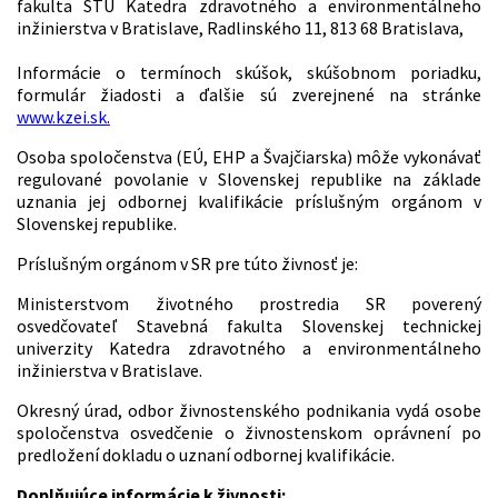
fakulta STU Katedra zdravotného a environmentálneho
inžinierstva v Bratislave, Radlinského 11, 813 68 Bratislava,
Informácie o termínoch skúšok, skúšobnom poriadku,
formulár žiadosti a ďalšie sú zverejnené na stránke
www.kzei.sk.
Osoba spoločenstva (EÚ, EHP a Švajčiarska) môže vykonávať
regulované povolanie v Slovenskej republike na základe
uznania jej odbornej kvalifikácie príslušným orgánom v
Slovenskej republike.
Príslušným orgánom v SR pre túto živnosť je:
Ministerstvom životného prostredia SR poverený
osvedčovateľ Stavebná fakulta Slovenskej technickej
univerzity Katedra zdravotného a environmentálneho
inžinierstva v Bratislave.
Okresný úrad, odbor živnostenského podnikania vydá osobe
spoločenstva osvedčenie o živnostenskom oprávnení po
predložení dokladu o uznaní odbornej kvalifikácie.
Doplňujúce informácie k živnosti: