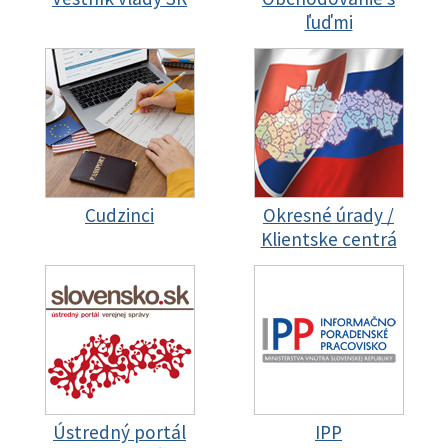
ľuďmi
Cudzinci
Okresné úrady /
Klientske centrá
Ústredný portál
IPP