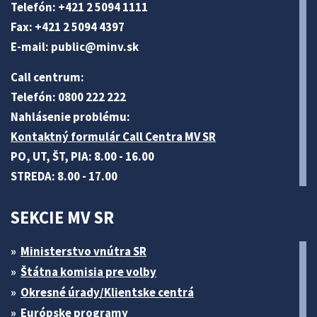
Telefón: +421 2 5094 1111
Fax: +421 2 5094 4397
E-mail:
public@minv
.sk
Call centrum:
Telefón: 0800 222 222
Nahlásenie problému:
Kontaktný formulár Call Centra MV SR
PO, UT, ŠT, PIA: 8.00 - 16.00
STREDA: 8.00 - 17.00
SEKCIE MV SR
Ministerstvo vnútra SR
Štátna komisia pre volby
Okresné úrady/Klientske centrá
Európske programy