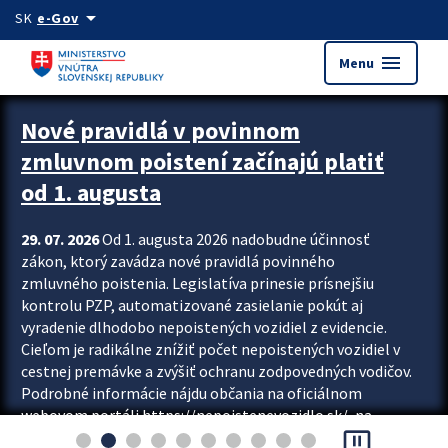
Preskocit na hlavný obsah
arrow_drop_down
SK
e-Gov
menu
Menu
Zastavit automatický posun upútavok
Nové pravidlá v povinnom
zmluvnom poistení začínajú platiť
od 1. augusta
29. 07. 2026
Od 1. augusta 2026 nadobudne účinnosť
zákon, ktorý zavádza nové pravidlá povinného
zmluvného poistenia. Legislatíva prinesie prísnejšiu
kontrolu PZP, automatizované zasielanie pokút aj
vyradenie dlhodobo nepoistených vozidiel z evidencie.
Cieľom je radikálne znížiť počet nepoistených vozidiel v
cestnej premávke a zvýšiť ochranu zodpovedných vodičov.
Podrobné informácie nájdu občania na oficiálnom
webovom portáli https://nepoistenevozidlo.sk/, na
pause_presentation
ktorom od augusta pribudne aj možnosť overiť si...