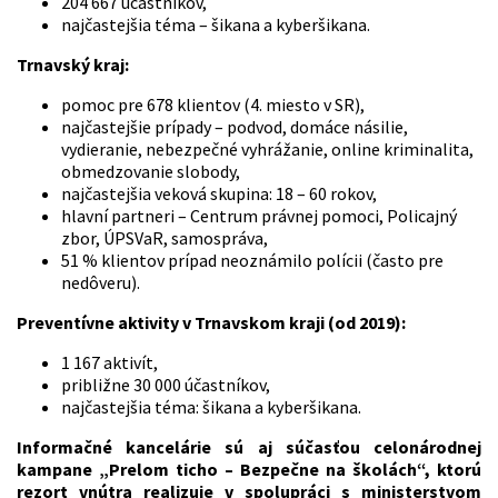
204 667 účastníkov,
najčastejšia téma – šikana a kyberšikana.
Trnavský kraj:
pomoc pre 678 klientov (4. miesto v SR),
najčastejšie prípady – podvod, domáce násilie,
vydieranie, nebezpečné vyhrážanie, online kriminalita,
obmedzovanie slobody,
najčastejšia veková skupina: 18 – 60 rokov,
hlavní partneri – Centrum právnej pomoci, Policajný
zbor, ÚPSVaR, samospráva,
51 % klientov prípad neoznámilo polícii (často pre
nedôveru).
Preventívne aktivity v Trnavskom kraji (od 2019):
1 167 aktivít,
približne 30 000 účastníkov,
najčastejšia téma: šikana a kyberšikana.
Informačné kancelárie sú aj súčasťou celonárodnej
kampane „Prelom ticho – Bezpečne na školách“, ktorú
rezort vnútra realizuje v spolupráci s ministerstvom