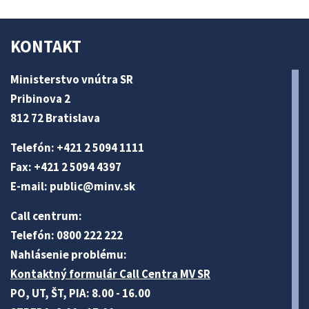
KONTAKT
Ministerstvo vnútra SR
Pribinova 2
812 72 Bratislava
Telefón: +421 2 5094 1111
Fax: +421 2 5094 4397
E-mail:
public@minv
.sk
Call centrum:
Telefón: 0800 222 222
Nahlásenie problému:
Kontaktný formulár Call Centra MV SR
PO, UT, ŠT, PIA: 8.00 - 16.00