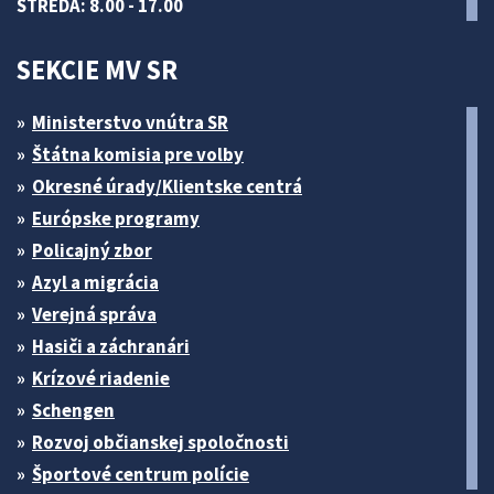
STREDA: 8.00 - 17.00
SEKCIE MV SR
Ministerstvo vnútra SR
Štátna komisia pre volby
Okresné úrady/Klientske centrá
Európske programy
Policajný zbor
Azyl a migrácia
Verejná správa
Hasiči a záchranári
Krízové riadenie
Schengen
Rozvoj občianskej spoločnosti
Športové centrum polície