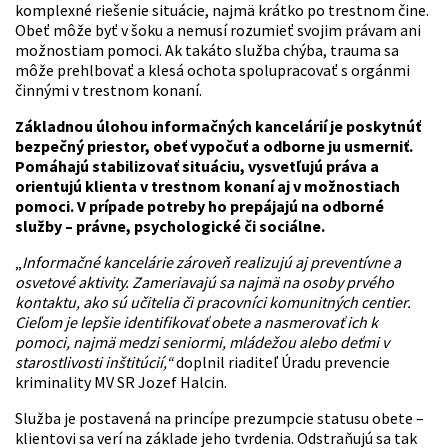
komplexné riešenie situácie, najmä krátko po trestnom čine.
Obeť môže byť v šoku a nemusí rozumieť svojim právam ani
možnostiam pomoci. Ak takáto služba chýba, trauma sa
môže prehlbovať a klesá ochota spolupracovať s orgánmi
činnými v trestnom konaní.
Základnou úlohou informačných kancelárií je poskytnúť
bezpečný priestor, obeť vypočuť a odborne ju usmerniť.
Pomáhajú stabilizovať situáciu, vysvetľujú práva a
orientujú klienta v trestnom konaní aj v možnostiach
pomoci. V prípade potreby ho prepájajú na odborné
služby – právne, psychologické či sociálne.
„
Informačné kancelárie zároveň realizujú aj preventívne a
osvetové aktivity. Zameriavajú sa najmä na osoby prvého
kontaktu, ako sú učitelia či pracovníci komunitných centier.
Cieľom je lepšie identifikovať obete a nasmerovať ich k
pomoci, najmä medzi seniormi, mládežou alebo deťmi v
starostlivosti inštitúcií,“
doplnil riaditeľ Úradu prevencie
kriminality MV SR Jozef Halcin.
Služba je postavená na princípe prezumpcie statusu obete –
klientovi sa verí na základe jeho tvrdenia. Odstraňujú sa tak