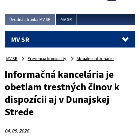
Viac
Úvodná stránka MV SR
MV SR
MV SR
MV SR
Prevencia kriminality
Aktuálne informácie
Informačná kancelária je
obetiam trestných činov k
dispozícii aj v Dunajskej
Strede
04. 05. 2026