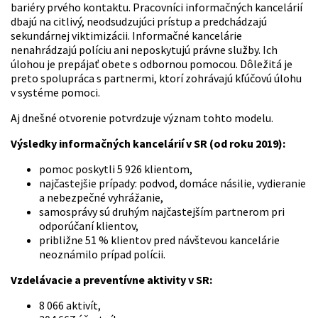
bariéry prvého kontaktu. Pracovníci informačných kancelárií
dbajú na citlivý, neodsudzujúci prístup a predchádzajú
sekundárnej viktimizácii. Informačné kancelárie
nenahrádzajú políciu ani neposkytujú právne služby. Ich
úlohou je prepájať obete s odbornou pomocou. Dôležitá je
preto spolupráca s partnermi, ktorí zohrávajú kľúčovú úlohu
v systéme pomoci.
Aj dnešné otvorenie potvrdzuje význam tohto modelu.
Výsledky informačných kancelárií v SR (od roku 2019):
pomoc poskytli 5 926 klientom,
najčastejšie prípady: podvod, domáce násilie, vydieranie
a nebezpečné vyhrážanie,
samosprávy sú druhým najčastejším partnerom pri
odporúčaní klientov,
približne 51 % klientov pred návštevou kancelárie
neoznámilo prípad polícii.
Vzdelávacie a preventívne aktivity v SR:
8 066 aktivít,