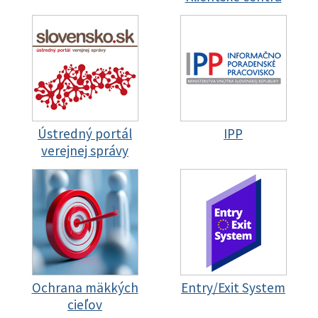
Ústredný portál
IPP
verejnej správy
Ochrana mäkkých
Entry/Exit System
cieľov