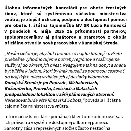
Úlohou informačných kancelárií pre obete trestných
činov, ktoré sú systémovou súčasťou ministerstva
vnútra, je zlepšiť ochranu, podporu a dostupnosť pomoci
pre obete. I. štátna tajomníčka MV SR Lucia Kurilovská
v pondelok 4. mája 2026 za prítomnosti partnerov,
spolupracovníkov aj primátorov a starostov z okolia
oficiálne otvorila nové pracovisko v Dunajskej Strede.
„
Naším cieľom je, aby bola pomoc čo najdostupnejšia. Preto
priebežne vyhodnocujeme potreby regiónov a rozširujeme
služby aj do okresných miest. Reagujeme tak na dopyt a snahu
byť bližšie k ľuďom, ktorí by inak museli za pomocou cestovať
do krajských miest vzdialených aj desiatky kilometrov.
Dunajská Streda je po Poprade, Michalovciach,
Ružomberku, Prievidzi, Leviciach a Malackách
predposlednou lokalitou v sérii plánovaných otvorení.
Nasledovať bude ešte Rimavská Sobota,“
povedala I. štátna
tajomníčka ministerstva vnútra.
Informačné kancelárie pomáhajú klientom zorientovať sa v
ich právach a v systéme dostupnej odbornej pomoci.
Samotný zásah represívnych zložiek často nestačí na