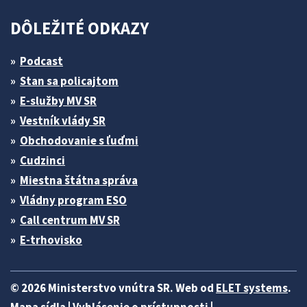
DÔLEŽITÉ ODKAZY
Podcast
Stan sa policajtom
E-služby MV SR
Vestník vlády SR
Obchodovanie s ľuďmi
Cudzinci
Miestna štátna správa
Vládny program ESO
Call centrum MV SR
E-trhovisko
© 2026 Ministerstvo vnútra SR. Web od
ELET systems
.