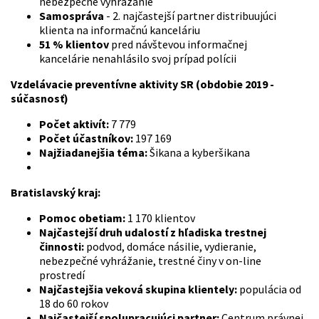
nebezpečné vyhrážanie
Samospráva
- 2. najčastejší partner distribuujúci
klienta na informačnú kanceláriu
51 % klientov
pred návštevou informačnej
kancelárie nenahlásilo svoj prípad polícii
Vzdelávacie preventívne aktivity SR (obdobie 2019 -
súčasnosť)
Počet aktivít:
7 779
Počet účastníkov:
197 169
Najžiadanejšia téma:
Šikana a kyberšikana
Bratislavský kraj:
Pomoc obetiam:
1 170 klientov
Najčastejší druh udalostí z hľadiska trestnej
činnosti:
podvod, domáce násilie, vydieranie,
nebezpečné vyhrážanie, trestné činy v on-line
prostredí
Najčastejšia veková skupina klientely:
populácia od
18 do 60 rokov
Najčastejší spolupracujúci partner:
Centrum právnej