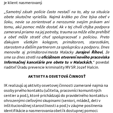
je klient nasmerovaný.
„
Samotný zásah polície často nestačí na to, aby sa situácia
obete skutočne vyriešila. Najmä krátko po čine býva obeť v
šoku, nevie sa zorientovať a nerozumie svojim právam ani
tomu, akú pomoc môže dostať. Ak v tej chvíli chýba podpora
zameraná priamo na jej potreby, trauma sa môže ešte prehĺbiť
a obeť môže stratiť chuť spolupracovať s políciou. Preto
ďakujem všetkým kolegom, primátorom, starostkám,
starostom a ďalším partnerom za spoluprácu a podporu. Dnes
menovite aj primátorovi mesta Malacky
Jurajovi Říhovi
, že
sme sa dnes stretli na
oficiálnom otvorení nového pracoviska
Informačnej kancelárie pre obete tu v Malackách
,“
povedal
riaditeľ Úradu prevencie kriminality MV SR Jozef Halcin.
AKTIVITY A OSVETOVÁ ČINNOSŤ
IK realizujú aj aktivity osvetovej činnosti zamerané najmä na
osoby prvého kontaktu (učitelia, pracovníci komunitných
centier a pod.), ktoré prichádzajú do pravidelného kontaktu s
ohrozenými cieľovými skupinami (seniori, mládež, deti v
inštitucionálnej starostlivosti a pod.) v záujme posilnenia
identifikácie a nasmerovania obetí k dostupnej pomoci.