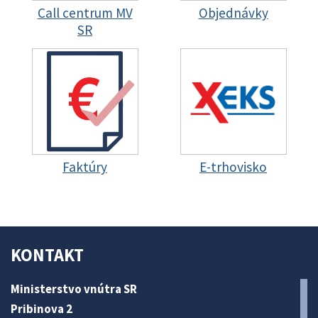
Call centrum MV
Objednávky
SR
Faktúry
E-trhovisko
KONTAKT
Ministerstvo vnútra SR
Pribinova 2