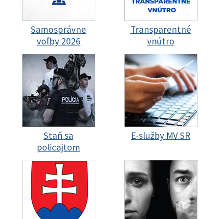
Samosprávne
Transparentné
voľby 2026
vnútro
Staň sa
E-služby MV SR
policajtom