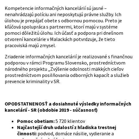
Kompetencie informačných kancelárií sú jasné –
nenahrádzajú políciu ani neposkytujú právne služby. Ich
úlohou je prepájať obete s odbornou pomocou. Preto je
kľúčová spolupráca s partnermi, ktorí majú v systéme
pomoci dôležitú úlohu. Ich účasť a podpora pri dnešnom
otvorení kancelárie v Malackách potvrdzuje, že tieto
pracoviská majú zmysel.
Zriadenie informačných kancelárií je realizované s finančnou
podporou v rámci Programu Slovensko, prostredníctvom
národného projektu „Zvýšenie odolnosti mäkkých cieľov
prostredníctvom posilňovania odborných kapacít a služieb
prevencie kriminality v SR.
OPODSTATNENOSŤ a dosiahnuté výsledky informačných
kancelárií - SR (obdobie 2019 - súčasnosť)
Pomoc obetiam:
5 720 klientov
Najčastejší druh udalostí z hľadiska trestnej
činnosti:
podvod, domáce násilie, vydieranie a