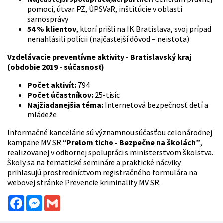
pomoci, útvar PZ, ÚPSVaR, inštitúcie v oblasti
samosprávy
54 % klientov
, ktorí prišli na IK Bratislava, svoj prípad
nenahlásili polícii (najčastejší dôvod – neistota)
Vzdelávacie preventívne aktivity - Bratislavský kraj
(obdobie 2019 - súčasnosť)
Počet aktivít:
794
Počet účastníkov:
25-tisíc
Najžiadanejšia téma:
Internetová bezpečnosť detí a
mládeže
Informačné kancelárie sú významnou súčasťou celonárodnej
kampane MV SR “
Prelom ticho - Bezpečne na školách”
,
realizovanej v odbornej spolupráci s ministerstvom školstva.
Školy sa na tematické semináre a praktické nácviky
prihlasujú prostredníctvom registračného formulára na
webovej stránke Prevencie kriminality MV SR.
Facebook
Messenger
Gmail