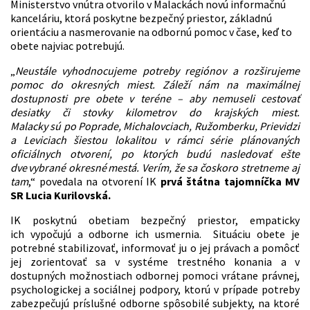
Ministerstvo vnútra otvorilo v Malackách novú informačnú
kanceláriu, ktorá poskytne bezpečný priestor, základnú
orientáciu a nasmerovanie na odbornú pomoc v čase, keď to
obete najviac potrebujú.
„
Neustále vyhodnocujeme potreby regiónov a rozširujeme
pomoc do okresných miest. Záleží nám na maximálnej
dostupnosti pre obete v teréne – aby nemuseli cestovať
desiatky či stovky kilometrov do krajských miest.
Malacky sú po Poprade, Michalovciach, Ružomberku, Prievidzi
a Leviciach šiestou lokalitou v rámci série plánovaných
oficiálnych otvorení, po ktorých budú nasledovať ešte
dve vybrané okresné mestá. Verím, že sa čoskoro stretneme aj
tam
,“ povedala na otvorení IK
prvá štátna tajomníčka MV
SR Lucia Kurilovská.
IK poskytnú obetiam bezpečný priestor, empaticky
ich vypočujú a odborne ich usmernia. Situáciu obete je
potrebné stabilizovať, informovať ju o jej právach a pomôcť
jej zorientovať sa v systéme trestného konania a v
dostupných možnostiach odbornej pomoci vrátane právnej,
psychologickej a sociálnej podpory, ktorú v prípade potreby
zabezpečujú príslušné odborne spôsobilé subjekty, na ktoré