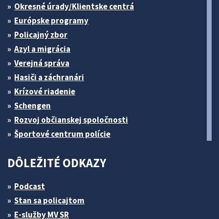
Okresné úrady/Klientske centrá
Európske programy
Policajný zbor
Azyl a migrácia
Verejná správa
Hasiči a záchranári
Krízové riadenie
Schengen
Rozvoj občianskej spoločnosti
Športové centrum polície
DÔLEŽITÉ ODKAZY
Podcast
Stan sa policajtom
E-služby MV SR