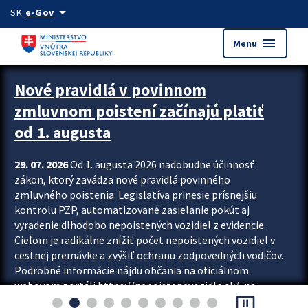
Preskocit na hlavný obsah
arrow_drop_down
SK
e-Gov
menu
Menu
Zastavit automatický posun upútavok
Nové pravidlá v povinnom
zmluvnom poistení začínajú platiť
od 1. augusta
29. 07. 2026
Od 1. augusta 2026 nadobudne účinnosť
zákon, ktorý zavádza nové pravidlá povinného
zmluvného poistenia. Legislatíva prinesie prísnejšiu
kontrolu PZP, automatizované zasielanie pokút aj
vyradenie dlhodobo nepoistených vozidiel z evidencie.
Cieľom je radikálne znížiť počet nepoistených vozidiel v
cestnej premávke a zvýšiť ochranu zodpovedných vodičov.
Podrobné informácie nájdu občania na oficiálnom
webovom portáli https://nepoistenevozidlo.sk/, na
pause_presentation
ktorom od augusta pribudne aj možnosť overiť si...