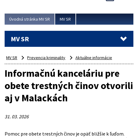
Viac
Úvodná stránka MV SR
MV SR
MV SR
MV SR
Prevencia kriminality
Aktuálne informácie
Informačnú kanceláriu pre
obete trestných činov otvorili
aj v Malackách
31. 03. 2026
Pomoc pre obete trestných činov je opäť bližšie k ľuďom.