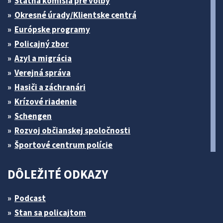
Štátna komisia pre volby
Okresné úrady/Klientske centrá
Európske programy
Policajný zbor
Azyl a migrácia
Verejná správa
Hasiči a záchranári
Krízové riadenie
Schengen
Rozvoj občianskej spoločnosti
Športové centrum polície
DÔLEŽITÉ ODKAZY
Podcast
Stan sa policajtom