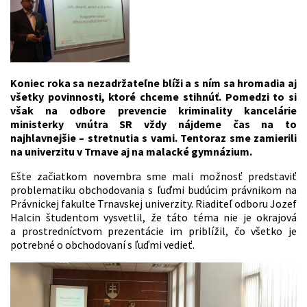
Koniec roka sa nezadržateľne blíži a s ním sa hromadia aj
všetky povinnosti, ktoré chceme stihnúť. Pomedzi to si
však na odbore prevencie kriminality kancelárie
ministerky vnútra SR vždy nájdeme čas na to
najhlavnejšie – stretnutia s vami. Tentoraz sme zamierili
na univerzitu v Trnave aj na malacké gymnázium.
Ešte začiatkom novembra sme mali možnosť predstaviť
problematiku obchodovania s ľuďmi budúcim právnikom na
Právnickej fakulte Trnavskej univerzity. Riaditeľ odboru Jozef
Halcin študentom vysvetlil, že táto téma nie je okrajová
a prostredníctvom prezentácie im priblížil, čo všetko je
potrebné o obchodovaní s ľuďmi vedieť.