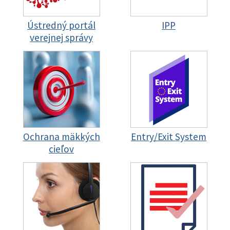
Ústredný portál
IPP
verejnej správy
Ochrana mäkkých
Entry/Exit System
cieľov