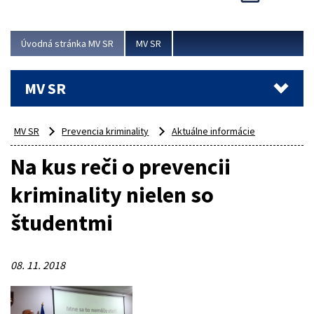
Viac
Úvodná stránka MV SR
MV SR
MV SR
MV SR
Prevencia kriminality
Aktuálne informácie
Na kus reči o prevencii
kriminality nielen so
študentmi
08. 11. 2018