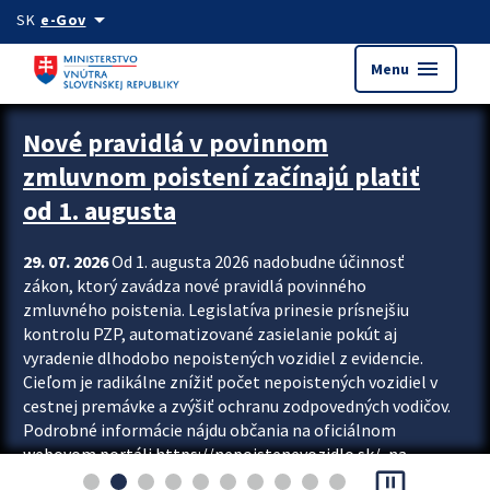
Preskocit na hlavný obsah
arrow_drop_down
SK
e-Gov
menu
Menu
Zastavit automatický posun upútavok
Nové pravidlá v povinnom
zmluvnom poistení začínajú platiť
od 1. augusta
29. 07. 2026
Od 1. augusta 2026 nadobudne účinnosť
zákon, ktorý zavádza nové pravidlá povinného
zmluvného poistenia. Legislatíva prinesie prísnejšiu
kontrolu PZP, automatizované zasielanie pokút aj
vyradenie dlhodobo nepoistených vozidiel z evidencie.
Cieľom je radikálne znížiť počet nepoistených vozidiel v
cestnej premávke a zvýšiť ochranu zodpovedných vodičov.
Podrobné informácie nájdu občania na oficiálnom
webovom portáli https://nepoistenevozidlo.sk/, na
pause_presentation
ktorom od augusta pribudne aj možnosť overiť si...