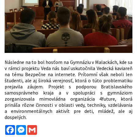
Následne na to bol hosťom na Gymnáziu v Malackách, kde sa
v rámci projektu Veda nás baví uskutočnila Vedecká kaviareň
na tému Bezpečne na internete. Prítomní však neboli len
študenti, ale aj široká verejnosť, ktorá o túto problematiku
prejavila záujem. Projekt s podporou Bratislavského
samosprávneho kraja a v spolupráci s gymnáziom
zorganizovala mimovládna organizácia 4future, ktorá
prináša rôzne činnosti v oblasti vedy, techniky, vzdelávania
a environmentálnych aktivít pre deti, mládež, ale aj
dospelých.
Facebook
Messenger
Gmail