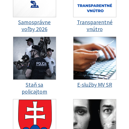
Samosprávne
Transparentné
voľby 2026
vnútro
Staň sa
E-služby MV SR
policajtom