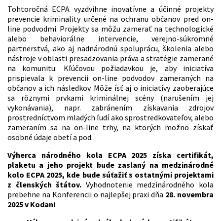
Tohtoročná ECPA vyzdvihne inovatívne a účinné projekty
prevencie kriminality určené na ochranu občanov pred on-
line podvodmi. Projekty sa môžu zamerať na technologické
alebo behaviorálne intervencie, verejno-súkromné
partnerstvá, ako aj nadnárodnú spoluprácu, školenia alebo
nástroje v oblasti presadzovania práva a stratégie zamerané
na komunitu. Kľúčovou požiadavkou je, aby iniciatíva
prispievala k prevencii on-line podvodov zameraných na
občanov a ich následkov. Môže ísť aj o iniciatívy zaoberajúce
sa rôznymi prvkami kriminálnej scény (narušením jej
vykonávania), napr. zabránením získavania zdrojov
prostredníctvom mladých ľudí ako sprostredkovateľov, alebo
zameraním sa na on-line trhy, na ktorých možno získať
osobné údaje obetí a pod.
Výherca národného kola ECPA 2025 získa certifikát,
plaketu a jeho projekt bude zaslaný na medzinárodné
kolo ECPA 2025, kde bude súťažiť s ostatnými projektami
z členských štátov.
Vyhodnotenie medzinárodného kola
prebehne na Konferencii o najlepšej praxi dňa
28. novembra
2025 v Kodani
.