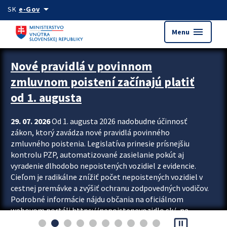
Preskocit na hlavný obsah
arrow_drop_down
SK
e-Gov
menu
Menu
Zastavit automatický posun upútavok
Nové pravidlá v povinnom
zmluvnom poistení začínajú platiť
od 1. augusta
29. 07. 2026
Od 1. augusta 2026 nadobudne účinnosť
zákon, ktorý zavádza nové pravidlá povinného
zmluvného poistenia. Legislatíva prinesie prísnejšiu
kontrolu PZP, automatizované zasielanie pokút aj
vyradenie dlhodobo nepoistených vozidiel z evidencie.
Cieľom je radikálne znížiť počet nepoistených vozidiel v
cestnej premávke a zvýšiť ochranu zodpovedných vodičov.
Podrobné informácie nájdu občania na oficiálnom
webovom portáli https://nepoistenevozidlo.sk/, na
pause_presentation
ktorom od augusta pribudne aj možnosť overiť si...