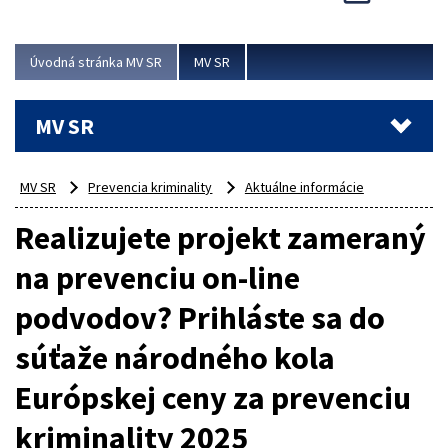
Viac
Úvodná stránka MV SR
MV SR
MV SR
MV SR
Prevencia kriminality
Aktuálne informácie
Realizujete projekt zameraný
na prevenciu on-line
podvodov? Prihláste sa do
súťaže národného kola
Európskej ceny za prevenciu
kriminality 2025