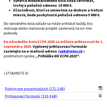
Výherca medzinárodného kola získa certifikát,
trofej a peňažnú odmenu 10 000 €.
Účastníkom, ktorí sa umiestnia na druhom a treťom
mieste, bude poskytnutá peňažná odmena 5 000 €.
Do národného kola súťaže sa môže prihlásiť každý, kto
realizuje alebo realizoval projekt zameraný na on-line
podvody.
Do národného kola ECPA 2025 sa môžete prihlasovať
do 1.
septembra 2025.
Vyplnený prihlasovací formulár
zasielajte na e-mailovú adresu
rvpk@minv.sk
s
predmetom správy
„
Prihláška NK ECPA 2025"
.
• STIAHNITE SI:
Pokyny pre prezentujúcich (171,3 kB)
Prihlasovací formulár (131,4 kB)