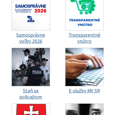
Samosprávne
Transparentné
voľby 2026
vnútro
Staň sa
E-služby MV SR
policajtom