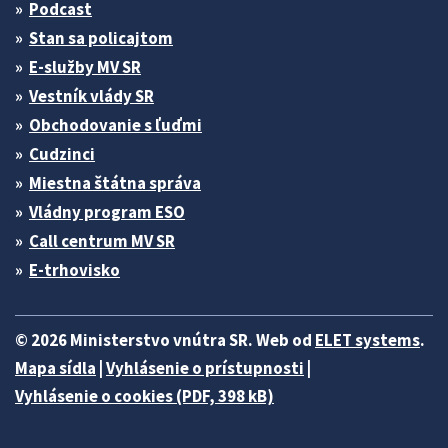
Podcast
Stan sa policajtom
E-služby MV SR
Vestník vlády SR
Obchodovanie s ľuďmi
Cudzinci
Miestna štátna správa
Vládny program ESO
Call centrum MV SR
E-trhovisko
© 2026 Ministerstvo vnútra SR. Web od
ELET systems
.
Mapa sídla
|
Vyhlásenie o prístupnosti
|
Vyhlásenie o cookies (PDF, 398 kB)