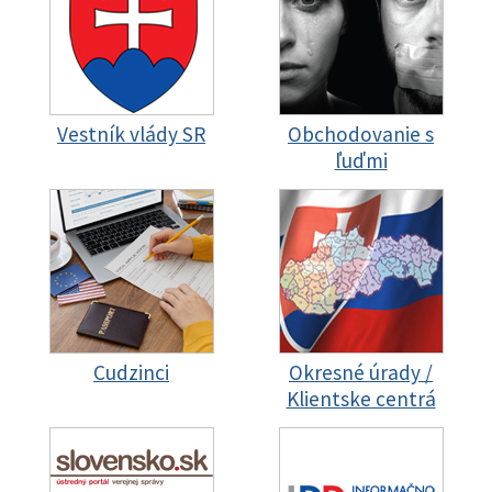
Vestník vlády SR
Obchodovanie s
ľuďmi
Cudzinci
Okresné úrady /
Klientske centrá