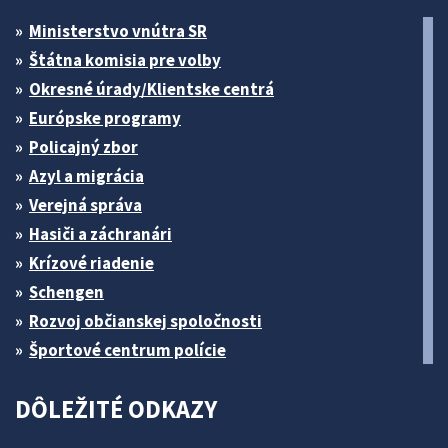
Ministerstvo vnútra SR
Štátna komisia pre volby
Okresné úrady/Klientske centrá
Európske programy
Policajný zbor
Azyl a migrácia
Verejná správa
Hasiči a záchranári
Krízové riadenie
Schengen
Rozvoj občianskej spoločnosti
Športové centrum polície
DÔLEŽITÉ ODKAZY