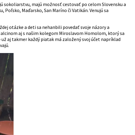
enujú sokoliarstvu, majú možnosť cestovať po celom Slovensku a
iku, Poľsko, Maďarsko, San Maríno či Vatikán. Venujú sa
aždej otázke a deti sa nehanbili povedať svoje názory a
m Halcinom aj s našim kolegom Miroslavom Homolom, ktorý sa
 už aj takmer každý piatak má založený svoj účet napríklad
vajú.