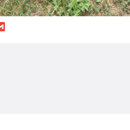
ok
ssenger
Gmail