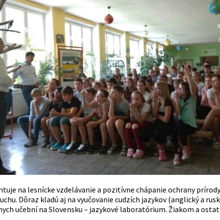
entuje na lesnícke vzdelávanie a pozitívne chápanie ochrany príro
chu. Dôraz kladú aj na vyučovanie cudzích jazykov (anglický a rus
ych učební na Slovensku – jazykové laboratórium. Žiakom a ost