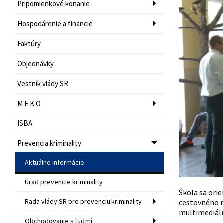
Pripomienkové konanie
Hospodárenie a financie
Faktúry
Objednávky
Vestník vlády SR
M E K O
ISBA
Prevencia kriminality
Aktuálne informácie
Úrad prevencie kriminality
Škola sa ori
Rada vlády SR pre prevenciu kriminality
cestovného ru
multimediáln
Obchodovanie s ľuďmi