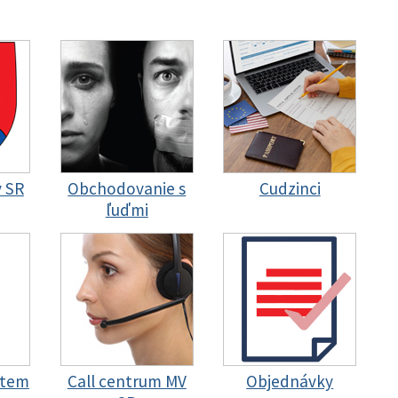
y SR
Obchodovanie s
Cudzinci
ľuďmi
stem
Call centrum MV
Objednávky