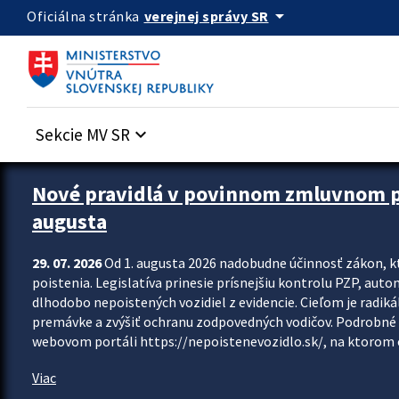
Preskocit na hlavný obsah
arrow_drop_down
verejnej správy SR
Oficiálna stránka
Sekcie MV SR
keyboard_arrow_down
Zastavit automatický posun upútavok
Nové pravidlá v povinnom zmluvnom poi
augusta
29. 07. 2026
Od 1. augusta 2026 nadobudne účinnosť zákon, k
poistenia. Legislatíva prinesie prísnejšiu kontrolu PZP, aut
dlhodobo nepoistených vozidiel z evidencie. Cieľom je radiká
premávke a zvýšiť ochranu zodpovedných vodičov. Podrobné 
webovom portáli https://nepoistenevozidlo.sk/, na ktorom od
Viac