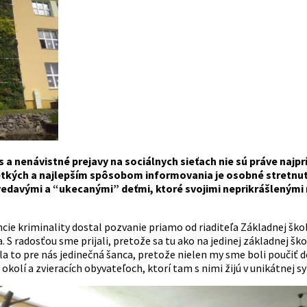
a nenávistné prejavy na sociálnych sieťach nie sú práve najprí
etkých a najlepším spôsobom informovania je osobné stretnuti
vedavými a “ukecanými” deťmi, ktoré svojimi neprikrášlenými 
cie kriminality dostal pozvanie priamo od riaditeľa Základnej šk
. S radosťou sme prijali, pretože sa tu ako na jedinej základnej š
la to pre nás jedinečná šanca, pretože nielen my sme boli poučiť de
kolí a zvieracích obyvateľoch, ktorí tam s nimi žijú v unikátnej s