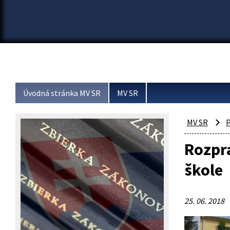
Úvodná stránka MV SR
MV SR
MV SR
P
Rozprá
škole
25. 06. 2018