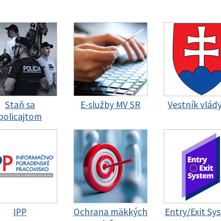
Staň sa
E-služby MV SR
Vestník vlád
policajtom
IPP
Ochrana mäkkých
Entry/Exit Sy