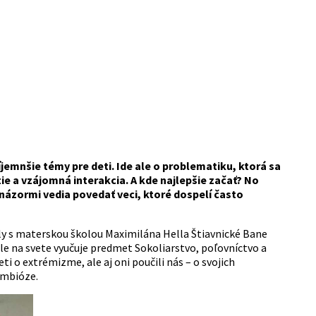
jemnšie témy pre deti. Ide ale o problematiku, ktorá sa
e a vzájomná interakcia. A kde najlepšie začať? No
názormi vedia povedať veci, ktoré dospelí často
oly s materskou školou Maximilána Hella Štiavnické Bane
kole na svete vyučuje predmet Sokoliarstvo, poľovníctvo a
ti o extrémizme, ale aj oni poučili nás – o svojich
ymbióze.