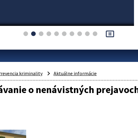
pause_presentation
revencia kriminality
Aktuálne informácie
vanie o nenávistných prejavoch