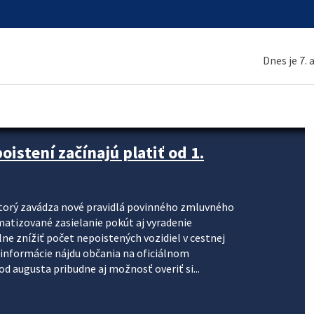
Dnes je 7.
stení začínajú platiť od 1.
torý zavádza nové pravidlá povinného zmluvného
omatizované zasielanie pokút aj vyradenie
lne znížiť počet nepoistených vozidiel v cestnej
informácie nájdu občania na oficiálnom
 augusta pribudne aj možnosť overiť si...