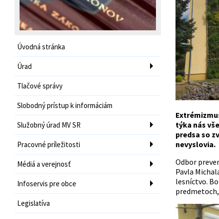
Úvodná stránka
Úrad
Tlačové správy
Slobodný prístup k informáciám
Extrémizmus 
týka nás vš
Služobný úrad MV SR
predsa so z
nevyslovia.
Pracovné príležitosti
Odbor preven
Médiá a verejnosť
Pavla Michala
lesníctvo. Bo
Infoservis pre obce
predmetoch, o
Legislatíva