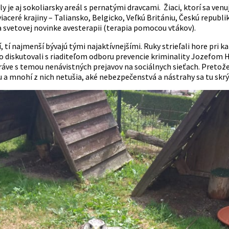
y je aj sokoliarsky areál s pernatými dravcami. Žiaci, ktorí sa v
 viaceré krajiny – Taliansko, Belgicko, Veľkú Britániu, Českú republ
a svetovej novinke avesterapii (terapia pomocou vtákov).
, tí najmenší bývajú tými najaktívnejšími. Ruky strieľali hore pri k
vo diskutovali s riaditeľom odboru prevencie kriminality Jozefo
ráve s temou nenávistných prejavov na sociálnych sieťach. Pretože
 a mnohí z nich netušia, aké nebezpečenstvá a nástrahy sa tu skrý