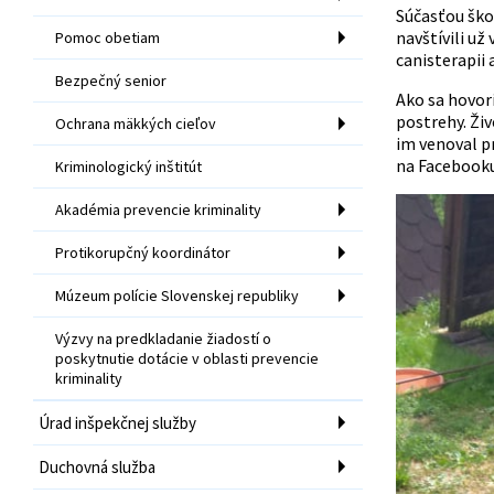
Súčasťou škol
navštívili už
Pomoc obetiam
canisterapii 
Bezpečný senior
Ako sa hovorí
postrehy. Ži
Ochrana mäkkých cieľov
im venoval p
na Facebooku
Kriminologický inštitút
Akadémia prevencie kriminality
Protikorupčný koordinátor
Múzeum polície Slovenskej republiky
Výzvy na predkladanie žiadostí o
poskytnutie dotácie v oblasti prevencie
kriminality
Úrad inšpekčnej služby
Duchovná služba