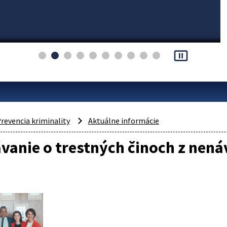
pause_presentation
revencia kriminality
Aktuálne informácie
vanie o trestných činoch z nenáv