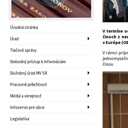
Úvodná stránka
V termíne o
činoch z ne
Úrad
v Európe (O
Tlačové správy
V rámci príp
jednomyseľne
Slobodný prístup k informáciám
činov.
Služobný úrad MV SR
Pracovné príležitosti
Médiá a verejnosť
Infoservis pre obce
Legislatíva