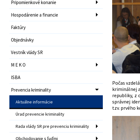
Pripomienkové konanie
Hospodárenie a financie
Faktúry
Objednávky
Vestník vlády SR
M E K O
ISBA
Počas vzdelá
kriminálnej 
Prevencia kriminality
republiky, z
správnej iden
Aktuálne informácie
tzv. prvého 
Úrad prevencie kriminality
Rada vlády SR pre prevenciu kriminality
Obchodovanie s ľuďmi