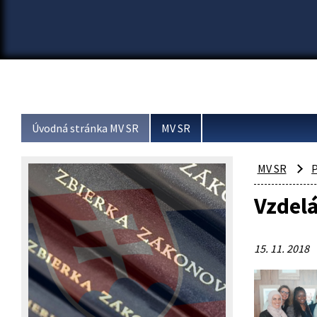
Úvodná stránka MV SR
MV SR
MV SR
P
Vzdelá
15. 11. 2018