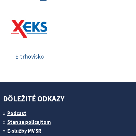
E-trhovisko
DÔLEŽITÉ ODKAZY
Podcast
Stan sa policajtom
E-služby MV SR