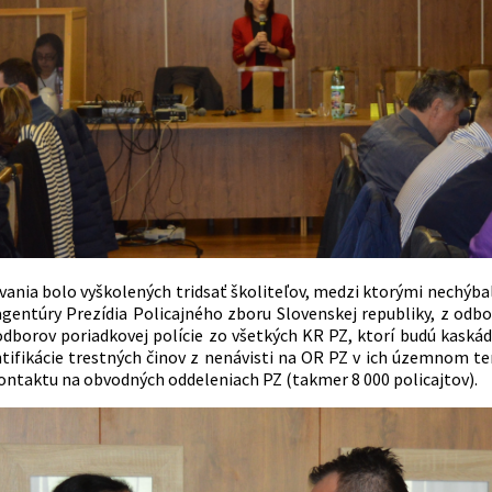
vania bolo vyškolených tridsať školiteľov, medzi ktorými nechýbal
agentúry Prezídia Policajného zboru Slovenskej republiky, z odbo
 odborov poriadkovej polície zo všetkých KR PZ, ktorí budú kas
tifikácie trestných činov z nenávisti na OR PZ v ich územnom terit
kontaktu na obvodných oddeleniach PZ (takmer 8 000 policajtov).