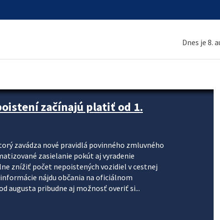
Dnes je 8. 
stení začínajú platiť od 1.
torý zavádza nové pravidlá povinného zmluvného
omatizované zasielanie pokút aj vyradenie
lne znížiť počet nepoistených vozidiel v cestnej
informácie nájdu občania na oficiálnom
 augusta pribudne aj možnosť overiť si...