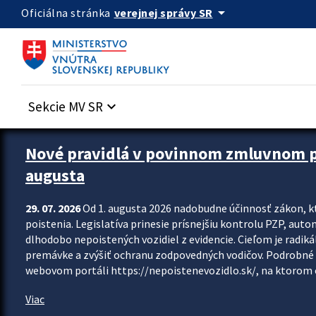
Preskocit na hlavný obsah
arrow_drop_down
verejnej správy SR
Oficiálna stránka
Sekcie MV SR
keyboard_arrow_down
Zastavit automatický posun upútavok
Nové pravidlá v povinnom zmluvnom poi
augusta
29. 07. 2026
Od 1. augusta 2026 nadobudne účinnosť zákon, k
poistenia. Legislatíva prinesie prísnejšiu kontrolu PZP, aut
dlhodobo nepoistených vozidiel z evidencie. Cieľom je radiká
premávke a zvýšiť ochranu zodpovedných vodičov. Podrobné 
webovom portáli https://nepoistenevozidlo.sk/, na ktorom od
Viac