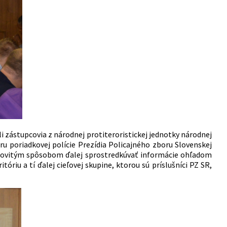
i zástupcovia z národnej protiteroristickej jednotky národnej
ru poriadkovej polície Prezídia Policajného zboru Slovenskej
kádovitým spôsobom ďalej sprostredkúvať informácie ohľadom
óriu a tí ďalej cieľovej skupine, ktorou sú príslušníci PZ SR,