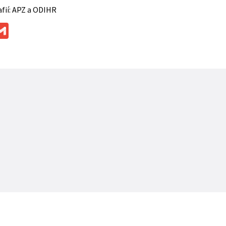
afií: APZ a ODIHR
ok
ssenger
Gmail