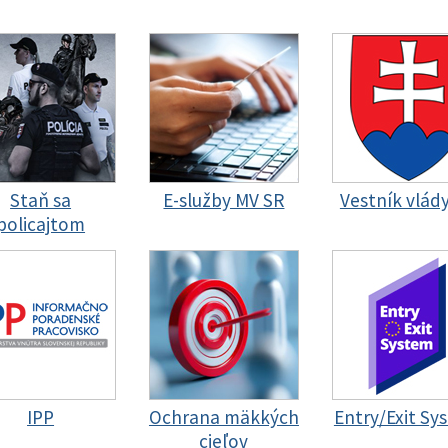
Staň sa
E-služby MV SR
Vestník vlád
policajtom
IPP
Ochrana mäkkých
Entry/Exit Sy
cieľov