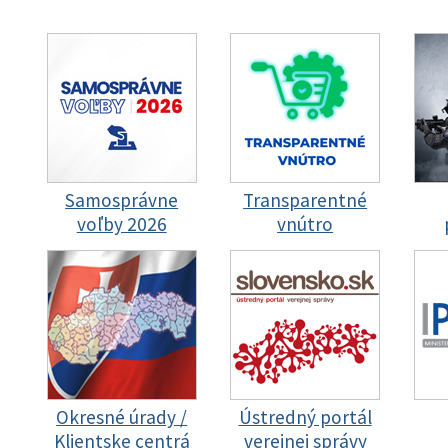
Samosprávne
Transparentné
voľby 2026
vnútro
Okresné úrady /
Ústredný portál
Klientske centrá
verejnej správy