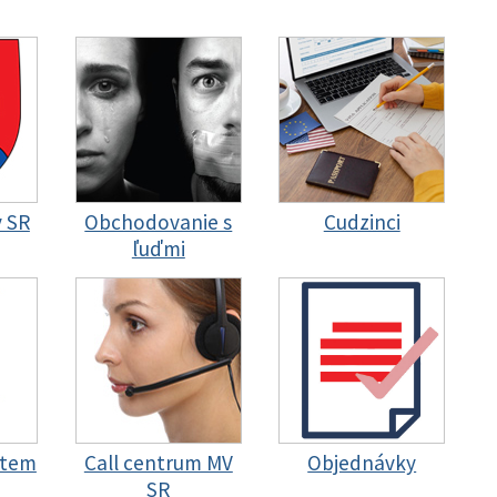
y SR
Obchodovanie s
Cudzinci
ľuďmi
stem
Call centrum MV
Objednávky
SR