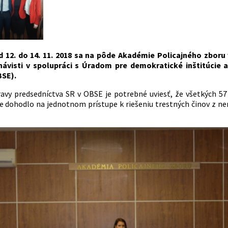
d 12. do 14. 11. 2018 sa na pôde Akadémie Policajného zboru 
návisti v spolupráci s Úradom pre demokratické inštitúcie 
BSE).
ravy predsedníctva SR v OBSE je potrebné uviesť, že všetkých 5
 dohodlo na jednotnom prístupe k riešeniu trestných činov z nená