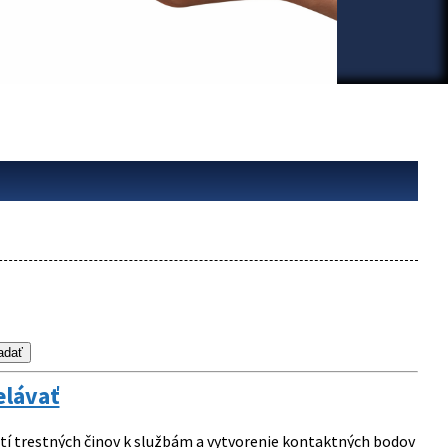
elávať
í trestných činov k službám a vytvorenie kontaktných bodov