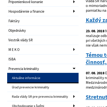
vláda SR nari
Pripomienkové konanie
o mimoriadne
pamiatku na 
Hospodárenie a financie
Každý za
Faktúry
Objednávky
23. 08. 2018
N
realizuje odb
Vestník vlády SR
pri všetkých
nie však nem
M E K O
Témou to
ISBA
činnosť,
Prevencia kriminality
07. 08. 2018
E
kriminality 
Aktuálne informácie
Medzinárodné
medzinárodné
Úrad prevencie kriminality
Stretnut
Rada vlády SR pre prevenciu kriminality
Obchodovanie s ľuďmi