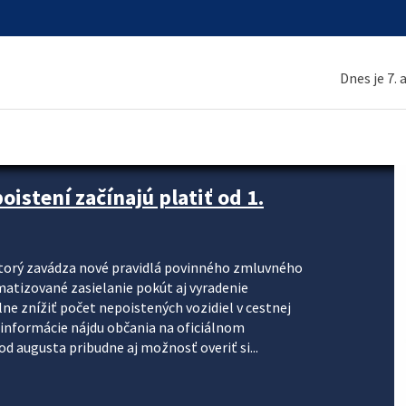
Dnes je 7.
stení začínajú platiť od 1.
torý zavádza nové pravidlá povinného zmluvného
omatizované zasielanie pokút aj vyradenie
lne znížiť počet nepoistených vozidiel v cestnej
informácie nájdu občania na oficiálnom
 augusta pribudne aj možnosť overiť si...