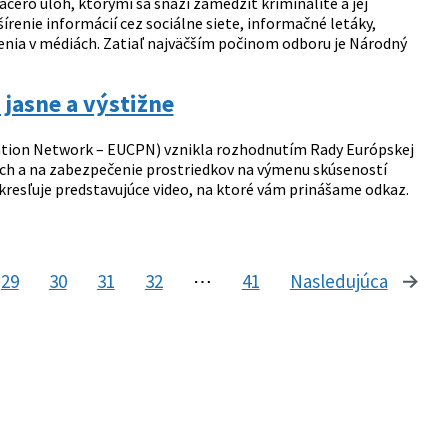
acero úloh, ktorými sa snaží zamedziť kriminalite a jej
írenie informácií cez sociálne siete, informačné letáky,
penia v médiách. Zatiaľ najväčším počinom odboru je Národný
 jasne a výstižne
ention Network – EUCPN) vznikla rozhodnutím Rady Európskej
átoch a na zabezpečenie prostriedkov na výmenu skúseností
vykresľuje predstavujúce video, na ktoré vám prinášame odkaz.
29
30
31
32
⋯
41
Nasledujúca
stránk