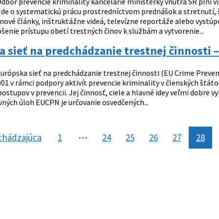
dbor prevencie kriminality kancelárie ministerky vnútra SR plní vi
Ide o systematickú prácu prostredníctvom prednášok a stretnutí, š
inové články, inštruktážne videá, televízne reportáže alebo vystú
šenie prístupu obetí trestných činov k službám a vytvorenie...
 sieť na predchádzanie trestnej činnosti –
urópska sieť na predchádzanie trestnej činnosti (EU Crime Prev
2001 v rámci podpory aktivít prevencie kriminality v členských št
postupov v prevencii. Jej činnosť, ciele a hlavné idey veľmi dobre 
vných úloh EUCPN je určovanie osvedčených...
chádzajúca
stránka
1
⋯
24
25
26
27
28