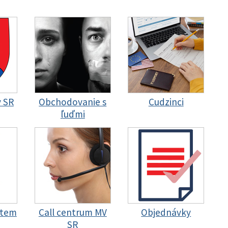
y SR
Obchodovanie s
Cudzinci
ľuďmi
stem
Call centrum MV
Objednávky
SR