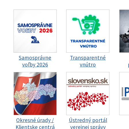
Samosprávne
Transparentné
voľby 2026
vnútro
Okresné úrady /
Ústredný portál
Klientske centrá
verejnej správy