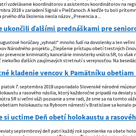
atrí vzdelávanie koordinátorov a asistentov koordinátorov na regi
embra 2018 v zariadení Signál v Piešťanoch. A keďže tu boli prítom
prvého dňa školenia niesla názov „Prevencia a ...
 ukončili ďalšími prednáškami pre senior
ugustové horúčavy „vyhnali“ mnoho ľudí na dovolenky a len veľmi 
kov Národného projektu „Zlepšenie prístupu obetí trestných činov
or prevencie kriminality kancelárie ministerky vnútra SR, to však
niekoľko ďalších zaujímavých stretnutí s verejnosťou. Na besedách
tné kladenie vencov k Pamätníku obetiam
 piatok 7. septembra 2018 usporiadalo Slovenské národné múzeum –
lokaustu a rasového násilia, ktorý každoročne pripadá na deviaty 
nútra SR si veľmi váži pozvanie a sme radi, že sme sa na tomto vá
obetiam holokaustu na Rybnom námestí v Bratislave sa konalo po
 si uctime Deň obetí holokaustu a rasovéh
eviaty septembrový deň patrí každý rok spomienke na obete holok