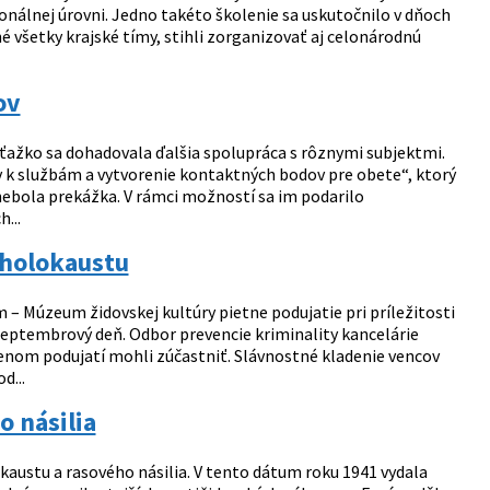
onálnej úrovni. Jedno takéto školenie sa uskutočnilo v dňoch
né všetky krajské tímy, stihli zorganizovať aj celonárodnú
ov
ťažko sa dohadovala ďalšia spolupráca s rôznymi subjektmi.
 k službám a vytvorenie kontaktných bodov pre obete“, ktorý
 nebola prekážka. V rámci možností sa im podarilo
...
 holokaustu
 Múzeum židovskej kultúry pietne podujatie pri príležitosti
septembrový deň. Odbor prevencie kriminality kancelárie
ženom podujatí mohli zúčastniť. Slávnostné kladenie vencov
d...
o násilia
austu a rasového násilia. V tento dátum roku 1941 vydala