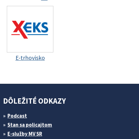
E-trhovisko
DÔLEŽITÉ ODKAZY
Podcast
Stan sa policajtom
E-služby MV SR