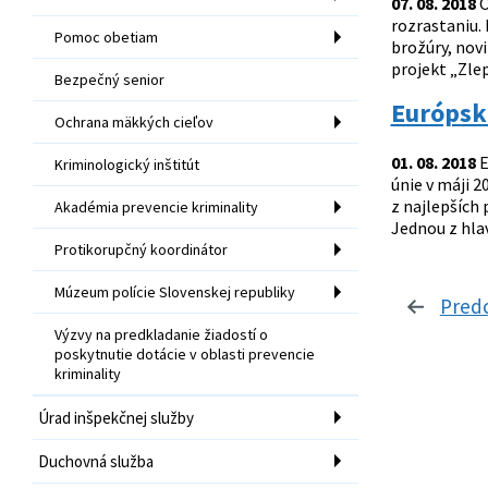
07. 08. 2018
O
rozrastaniu. 
Pomoc obetiam
brožúry, nov
projekt „Zlep
Bezpečný senior
Európska
Ochrana mäkkých cieľov
01. 08. 2018
E
Kriminologický inštitút
únie v máji 
z najlepších 
Akadémia prevencie kriminality
Jednou z hla
Protikorupčný koordinátor
Múzeum polície Slovenskej republiky
Pred
Výzvy na predkladanie žiadostí o
poskytnutie dotácie v oblasti prevencie
kriminality
Úrad inšpekčnej služby
Duchovná služba