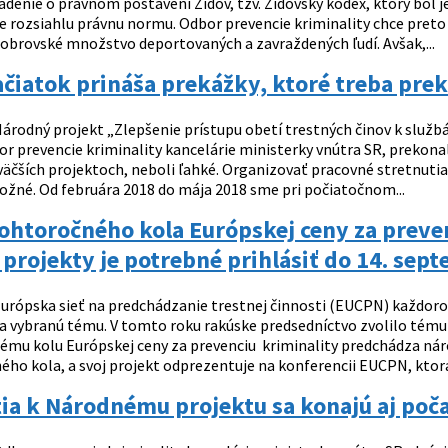
adenie o právnom postavení Židov, tzv. Židovský kódex, ktorý bol 
 rozsiahlu právnu normu. Odbor prevencie kriminality chce preto d
obrovské množstvo deportovaných a zavraždených ľudí. Avšak,...
čiatok prináša prekážky, ktoré treba pre
árodný projekt „Zlepšenie prístupu obetí trestných činov k služb
or prevencie kriminality kancelárie ministerky vnútra SR, prekona
 väčších projektoch, neboli ľahké. Organizovať pracovné stretnut
ožné. Od februára 2018 do mája 2018 sme pri počiatočnom...
htoročného kola Európskej ceny za preven
 projekty je potrebné prihlásiť do 14. sep
urópska sieť na predchádzanie trestnej činnosti (EUCPN) každoročn
na vybranú tému. V tomto roku rakúske predsedníctvo zvolilo tém
mu kolu Európskej ceny za prevenciu kriminality predchádza nár
ho kola, a svoj projekt odprezentuje na konferencii EUCPN, ktorá 
ia k Národnému projektu sa konajú aj poča