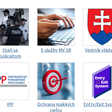
Staň sa
E-služby MV SR
Vestník vlád
policajtom
IPP
Ochrana mäkkých
Entry/Exit Sy
cieľov