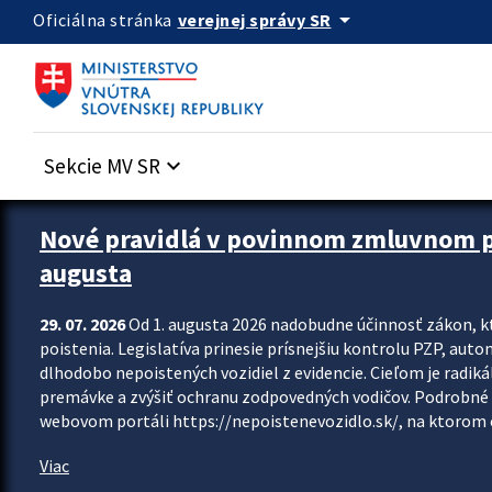
Preskocit na hlavný obsah
arrow_drop_down
verejnej správy SR
Oficiálna stránka
Sekcie MV SR
keyboard_arrow_down
Zastavit automatický posun upútavok
Nové pravidlá v povinnom zmluvnom poi
augusta
29. 07. 2026
Od 1. augusta 2026 nadobudne účinnosť zákon, k
poistenia. Legislatíva prinesie prísnejšiu kontrolu PZP, aut
dlhodobo nepoistených vozidiel z evidencie. Cieľom je radiká
premávke a zvýšiť ochranu zodpovedných vodičov. Podrobné 
webovom portáli https://nepoistenevozidlo.sk/, na ktorom od
Viac