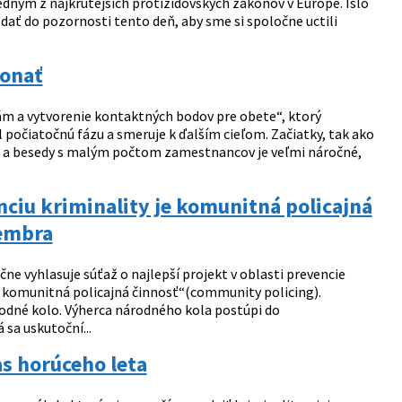
jedným z najkrutejších protižidovských zákonov v Európe. Išlo
ať do pozornosti tento deň, aby sme si spoločne uctili
konať
ám a vytvorenie kontaktných bodov pre obete“, ktorý
l počiatočnú fázu a smeruje k ďalším cieľom. Začiatky, tak ako
ia a besedy s malým počtom zamestnancov je veľmi náročné,
ciu kriminality je komunitná policajná
tembra
e vyhlasuje súťaž o najlepší projekt v oblasti prevencie
u komunitná policajná činnosť“(community policing).
odné kolo. Výherca národného kola postúpi do
sa uskutoční...
s horúceho leta