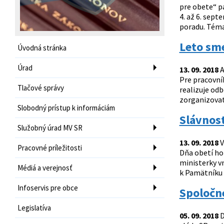
pre obete“ p
4. až 6. sept
poradu. Téma 
Leto sme
Úvodná stránka
Úrad
13. 09. 2018
A
Pre pracovní
Tlačové správy
realizuje odb
zorganizovať 
Slobodný prístup k informáciám
Slávnos
Služobný úrad MV SR
13. 09. 2018
V
Pracovné príležitosti
Dňa obetí ho
ministerky v
Médiá a verejnosť
k Pamätníku 
Infoservis pre obce
Spoločne
Legislatíva
05. 09. 2018
D