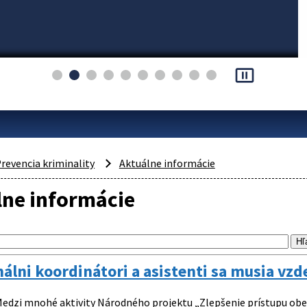
pause_presentation
revencia kriminality
Aktuálne informácie
lne informácie
nálni koordinátori a asistenti sa musia vzd
edzi mnohé aktivity Národného projektu „Zlepšenie prístupu obet