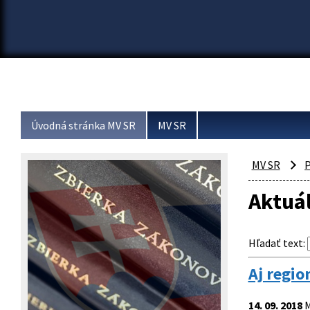
Úvodná stránka MV SR
MV SR
MV SR
P
Aktuá
Hľadať text
:
Aj regio
14. 09. 2018
M