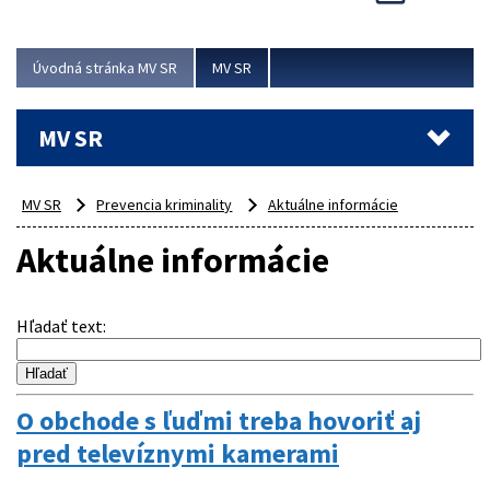
Viac
Úvodná stránka MV SR
MV SR
MV SR
MV SR
Prevencia kriminality
Aktuálne informácie
Aktuálne informácie
Hľadať text
:
O obchode s ľuďmi treba hovoriť aj
pred televíznymi kamerami