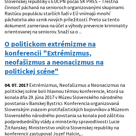
Slovenskej republiky v EUCPN počas SK PRES – Trestná
činnosť páchaná na senioroch organizovanými skupinami.
Rastúcu populáciu starších ľudí v EÚ vnímajú mnohí
páchatelia ako vznik nových príležitostí. Preto sa tento
dokument zameriava na účel a výhody prevencie kriminality
orientovanej na seniorov. Snaží sa o ...
O politickom extrémizme na
konferencii "Extrémizmus,
neofašizmus a neonacizmus na
politickej scéne"
04. 07. 2017
Extrémizmus, Neofašizmus a Neonacizmus na
politickej scéne boli hlavnou témou konferencie, ktorá sa
konala dňa 29. júna 2017 v Múzeu Slovenského národného
povstania v Banskej Bystrici. Konferencia organizovaná
Slovenským zväzom protifašistických bojovníkov a Múzeom
Slovenského národného povstania sa konala pod záštitou
podpredsedníčky vlády a ministerky spravodlivosti Lucie
Žitňanskej. Ministerstvo vnútra Slovenskej republiky na
konferencii zastupoval Jozef Halcin,...