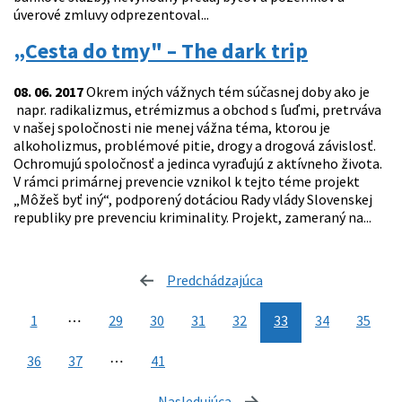
úverové zmluvy odprezentoval...
„Cesta do tmy" – The dark trip
08. 06. 2017
Okrem iných vážnych tém súčasnej doby ako je
napr. radikalizmus, etrémizmus a obchod s ľuďmi, pretrváva
v našej spoločnosti nie menej vážna téma, ktorou je
alkoholizmus, problémové pitie, drogy a drogová závislosť.
Ochromujú spoločnosť a jedinca vyraďujú z aktívneho života.
V rámci primárnej prevencie vznikol k tejto téme projekt
„Môžeš byť iný“, podporený dotáciou Rady vlády Slovenskej
republiky pre prevenciu kriminality. Projekt, zameraný na...
Predchádzajúca
stránka
1
⋯
29
30
31
32
33
34
35
36
37
⋯
41
Nasledujúca
stránka