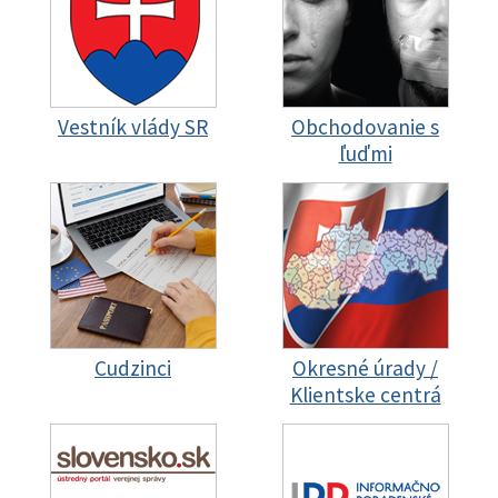
Vestník vlády SR
Obchodovanie s
ľuďmi
Cudzinci
Okresné úrady /
Klientske centrá