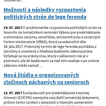
rozoberali...
Možnosti a následky rozpustenia
politických strán de lege ferenda
19. 07. 2017
O problematike rozpustenia politických strán sa
hovorilo na tematickom seminári Výboru pre predchádzanie
a elimináciu rasizmu, xenofóbie, antisemitizmu a ostatných
foriem intolerancie (VRAX), ktorý sa uskutočnil dňa
18. júla 2017. Právnický termín de lege ferenda pochádza z
latinčiny a znamená z hľadiska budúceho zákona/práva.
Vzťahuje sa na právny stav, ktorý v súčasnosti nie je v
platnosti, ale do budúcnosti sa nad ním uvažuje a po zmene
zákonov môže nastať. ...
Nová štúdia o organizovaných
zločinoch páchaných na senioroch
13. 07. 2017
Európska sieť pre predchádzanie trestnej
činnosti (EUCPN) zverejnila svoj ďalší tematický dokument,
pričom tento vznikol v súvislosti s hlavným zameraním