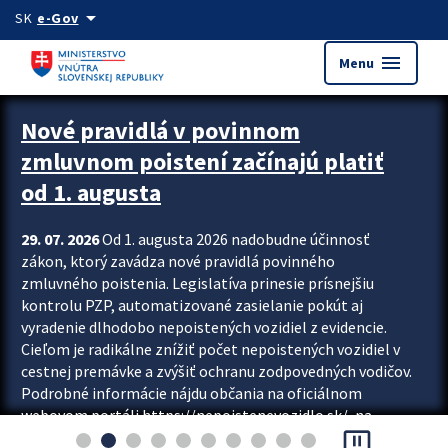
Preskocit na hlavný obsah
arrow_drop_down
SK
e-Gov
menu
Menu
Zastavit automatický posun upútavok
Nové pravidlá v povinnom
zmluvnom poistení začínajú platiť
od 1. augusta
29. 07. 2026
Od 1. augusta 2026 nadobudne účinnosť
zákon, ktorý zavádza nové pravidlá povinného
zmluvného poistenia. Legislatíva prinesie prísnejšiu
kontrolu PZP, automatizované zasielanie pokút aj
vyradenie dlhodobo nepoistených vozidiel z evidencie.
Cieľom je radikálne znížiť počet nepoistených vozidiel v
cestnej premávke a zvýšiť ochranu zodpovedných vodičov.
Podrobné informácie nájdu občania na oficiálnom
webovom portáli https://nepoistenevozidlo.sk/, na
pause_presentation
ktorom od augusta pribudne aj možnosť overiť si...