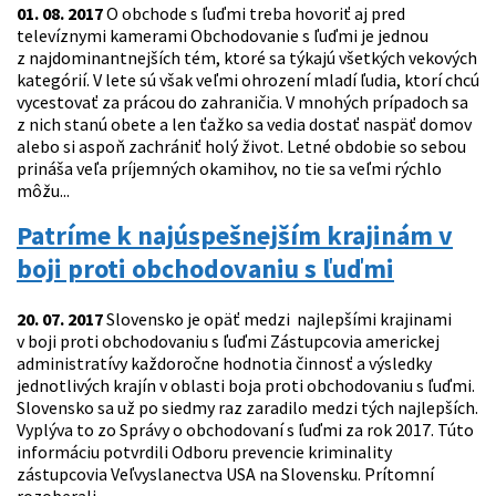
01. 08. 2017
O obchode s ľuďmi treba hovoriť aj pred
televíznymi kamerami Obchodovanie s ľuďmi je jednou
z najdominantnejších tém, ktoré sa týkajú všetkých vekových
kategórií. V lete sú však veľmi ohrození mladí ľudia, ktorí chcú
vycestovať za prácou do zahraničia. V mnohých prípadoch sa
z nich stanú obete a len ťažko sa vedia dostať naspäť domov
alebo si aspoň zachrániť holý život. Letné obdobie so sebou
prináša veľa príjemných okamihov, no tie sa veľmi rýchlo
môžu...
Patríme k najúspešnejším krajinám v
boji proti obchodovaniu s ľuďmi
20. 07. 2017
Slovensko je opäť medzi najlepšími krajinami
v boji proti obchodovaniu s ľuďmi Zástupcovia americkej
administratívy každoročne hodnotia činnosť a výsledky
jednotlivých krajín v oblasti boja proti obchodovaniu s ľuďmi.
Slovensko sa už po siedmy raz zaradilo medzi tých najlepších.
Vyplýva to zo Správy o obchodovaní s ľuďmi za rok 2017. Túto
informáciu potvrdili Odboru prevencie kriminality
zástupcovia Veľvyslanectva USA na Slovensku. Prítomní