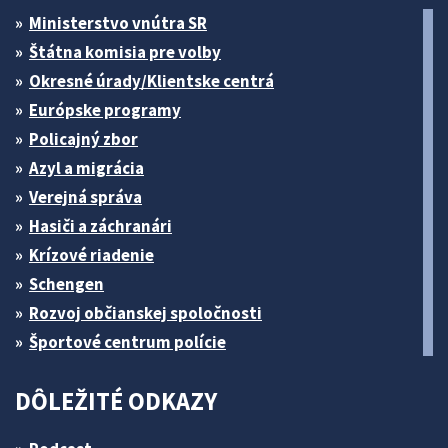
Ministerstvo vnútra SR
Štátna komisia pre volby
Okresné úrady/Klientske centrá
Európske programy
Policajný zbor
Azyl a migrácia
Verejná správa
Hasiči a záchranári
Krízové riadenie
Schengen
Rozvoj občianskej spoločnosti
Športové centrum polície
DÔLEŽITÉ ODKAZY