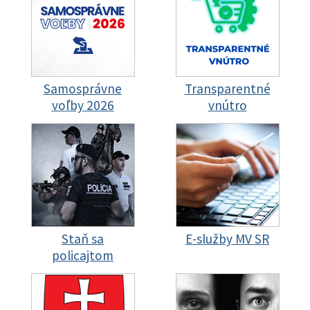
Samosprávne
Transparentné
voľby 2026
vnútro
Staň sa
E-služby MV SR
policajtom