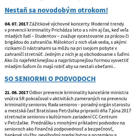
Nestaň sa novodobým otrokom!
04. 07. 2017
Zážitkové výchovné koncerty: Moderné trendy
v prevencii kriminality Prichádza leto a s ním aj čas, keď veľa
mladých ľudí – študentov – zvažuje vycestovanie za prácou či
brigádou do zahraničia. Máloktorí z nich však vedia, s akými
rizikami či nástrahami sa môžu na pri svojom pobyte v
zahraničí stretnúť. Jedným z nich je aj obchodovanie s ľuďmi.
Ako čo najefektívnejšou a najprístupnejšou formou vysvetliť
mladým ľuďom čo majú robiť aby sa nestali obeťami...
SO SENIORMI O PODVODOCH
21. 06. 2017
Odbor prevencie kriminality kancelárie ministra
vnútra SR pokračoval v aktivitách zameraných na prevenciu
kriminality seniorov. Rada seniorov - poradný orgán starostu
a mestská časť Bratislava Petržalka pripravili dňa 7.júna 2017
stretnutie seniorov v kultúrnom zariadení CC Centrum
v Petržalke. Prednášku s mnohými príkladmi podvodov na
senioroch ako finančná zodpovednosť a bezpečnosť,
bankové služby, nevýhodný predaj bytov a pozemkov a