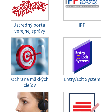
Ústredný portál
IPP
verejnej správy
Ochrana mäkkých
Entry/Exit System
cieľov