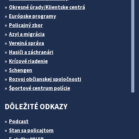
Okresné úrady/Klientske centrá
Európske programy
Policajný zbor
Azyl a migrácia
Verejná správa
Hasiči a záchranári
Krízové riadenie
Schengen
Rozvoj občianskej spoločnosti
Športové centrum polície
DÔLEŽITÉ ODKAZY
Podcast
Stan sa policajtom