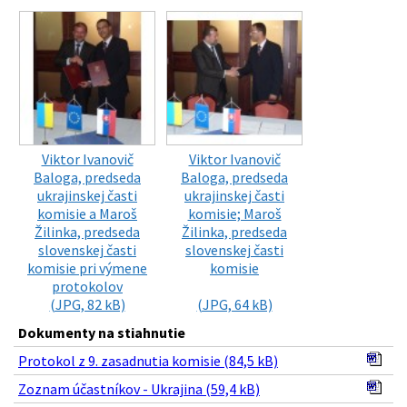
Viktor Ivanovič
Viktor Ivanovič
Baloga, predseda
Baloga, predseda
ukrajinskej časti
ukrajinskej časti
komisie a Maroš
komisie; Maroš
Žilinka, predseda
Žilinka, predseda
slovenskej časti
slovenskej časti
komisie pri výmene
komisie
protokolov
(JPG, 82 kB)
(JPG, 64 kB)
Dokumenty na stiahnutie
Protokol z 9. zasadnutia komisie (84,5 kB)
Zoznam účastníkov - Ukrajina (59,4 kB)