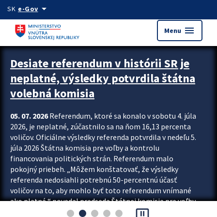
Preskocit na hlavný obsah
arrow_drop_down
SK
e-Gov
menu
Menu
Zastavit automatický posun upútavok
Desiate referendum v histórii SR je
neplatné, výsledky potvrdila štátna
volebná komisia
05. 07. 2026
Referendum, ktoré sa konalo v sobotu 4. júla
2026, je neplatné, zúčastnilo sa na ňom 16,13 percenta
voličov. Oficiálne výsledky referenda potvrdila v nedeľu 5.
júla 2026 Štátna komisia pre voľby a kontrolu
financovania politických strán. Referendum malo
pokojný priebeh. „Môžem konštatovať, že výsledky
referenda nedosiahli potrebnú 50-percentnú účasť
voličov na to, aby mohlo byť toto referendum vnímané
ako platné,“ povedal predseda Štátnej komisie pre voľby
pause_presentation
a kontrolu financovania politických...