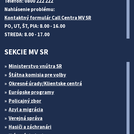
Telefón: 0800 222 222
Nahlásenie problému:
Kontaktný formulár Call Centra MV SR
PO, UT, ŠT, PIA: 8.00 - 16.00
STREDA: 8.00 - 17.00
SEKCIE MV SR
Ministerstvo vnútra SR
Štátna komisia pre volby
Okresné úrady/Klientske centrá
Európske programy
Policajný zbor
Azyl a migrácia
Verejná správa
Hasiči a záchranári