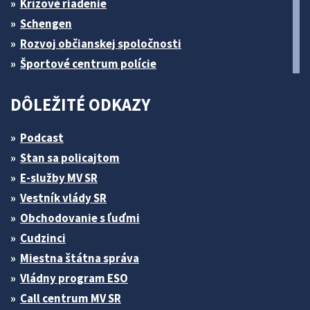
Krízové riadenie
Schengen
Rozvoj občianskej spoločnosti
Športové centrum polície
DÔLEŽITÉ ODKAZY
Podcast
Stan sa policajtom
E-služby MV SR
Vestník vlády SR
Obchodovanie s ľuďmi
Cudzinci
Miestna štátna správa
Vládny program ESO
Call centrum MV SR