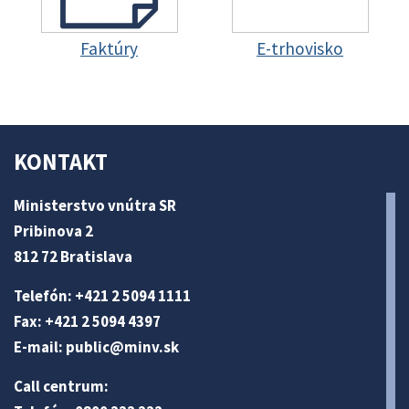
Faktúry
E-trhovisko
KONTAKT
Ministerstvo vnútra SR
Pribinova 2
812 72 Bratislava
Telefón: +421 2 5094 1111
Fax: +421 2 5094 4397
E-mail:
public@minv
.sk
Call centrum: