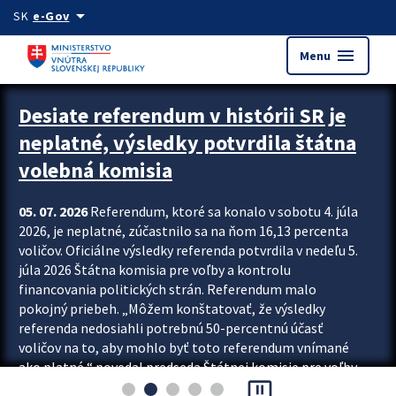
Preskocit na hlavný obsah
arrow_drop_down
SK
e-Gov
menu
Menu
Zastavit automatický posun upútavok
Desiate referendum v histórii SR je
neplatné, výsledky potvrdila štátna
volebná komisia
05. 07. 2026
Referendum, ktoré sa konalo v sobotu 4. júla
2026, je neplatné, zúčastnilo sa na ňom 16,13 percenta
voličov. Oficiálne výsledky referenda potvrdila v nedeľu 5.
júla 2026 Štátna komisia pre voľby a kontrolu
financovania politických strán. Referendum malo
pokojný priebeh. „Môžem konštatovať, že výsledky
referenda nedosiahli potrebnú 50-percentnú účasť
voličov na to, aby mohlo byť toto referendum vnímané
ako platné,“ povedal predseda Štátnej komisie pre voľby
pause_presentation
a kontrolu financovania politických...