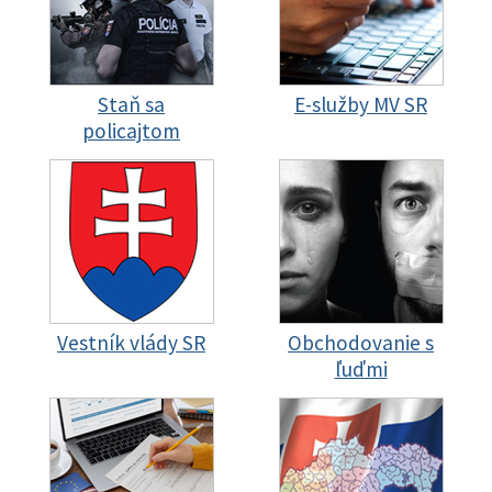
Staň sa
E-služby MV SR
policajtom
Vestník vlády SR
Obchodovanie s
ľuďmi