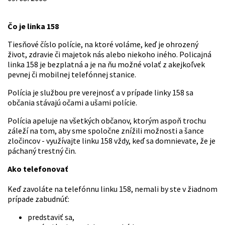
Čo je linka 158
Tiesňové číslo polície, na ktoré voláme, keď je ohrozený
život, zdravie či majetok nás alebo niekoho iného. Policajná
linka 158 je bezplatná a je na ňu možné volať z akejkoľvek
pevnej či mobilnej telefónnej stanice.
Polícia je službou pre verejnosť a v prípade linky 158 sa
občania stávajú očami a ušami polície.
Polícia apeluje na všetkých občanov, ktorým aspoň trochu
záleží na tom, aby sme spoločne znížili možnosti a šance
zločincov - využívajte linku 158 vždy, keď sa domnievate, že je
páchaný trestný čin.
Ako telefonovať
Keď zavoláte na telefónnu linku 158, nemali by ste v žiadnom
prípade zabudnúť:
predstaviť sa,