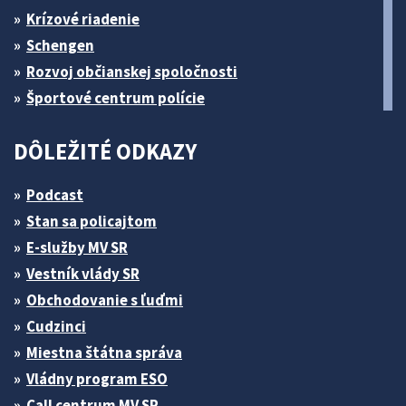
Krízové riadenie
Schengen
Rozvoj občianskej spoločnosti
Športové centrum polície
DÔLEŽITÉ ODKAZY
Podcast
Stan sa policajtom
E-služby MV SR
Vestník vlády SR
Obchodovanie s ľuďmi
Cudzinci
Miestna štátna správa
Vládny program ESO
Call centrum MV SR