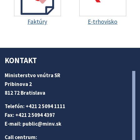
Faktúry
E-trhovisko
KONTAKT
Ministerstvo vnútra SR
Pribinova 2
812 72 Bratislava
Telefón: +421 2 5094 1111
Fax: +421 2 5094 4397
E-mail:
public@minv
.sk
Call centrum: