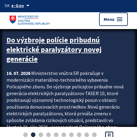
Preskocit na hlavný obsah
arrow_drop_down
SK
e-Gov
menu
Menu
Zastavit automatický posun upútavok
Do výzbroje polície pribudnú
elektrické paralyzátory novej
generácie
16. 07. 2026
Ministerstvo vnútra SR pokračuje v
modernizácii materiálno-technického vybavenia
Policajného zboru. Do výzbroje policajtov pribudne nová
generácia elektrických paralyzátorov TASER 10, ktoré
predstavujú významný technologický posun v oblasti
používania donucovacích prostriedkov. Novú generáciu
elektrických paralyzátorov, ktorá prináša zmenu v
spôsobe zvládania rizikových situácií, predstavili vo
štvrtok 16. júla 2026 viceprezident Policajného zboru
pause_presentation
Rastislav Polakovič a riaditeľ odboru výcviku...