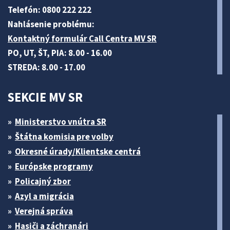
Telefón: 0800 222 222
Nahlásenie problému:
Kontaktný formulár Call Centra MV SR
PO, UT, ŠT, PIA: 8.00 - 16.00
STREDA: 8.00 - 17.00
SEKCIE MV SR
Ministerstvo vnútra SR
Štátna komisia pre volby
Okresné úrady/Klientske centrá
Európske programy
Policajný zbor
Azyl a migrácia
Verejná správa
Hasiči a záchranári