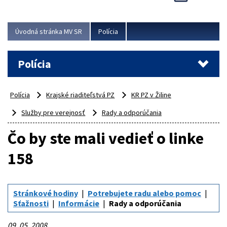
Viac
Úvodná stránka MV SR
Polícia
Polícia
Polícia
Krajské riaditeľstvá PZ
KR PZ v Žiline
Služby pre verejnosť
Rady a odporúčania
Čo by ste mali vedieť o linke
158
Stránkové hodiny
Potrebujete radu alebo pomoc
Sťažnosti
Informácie
Rady a odporúčania
09. 05. 2008