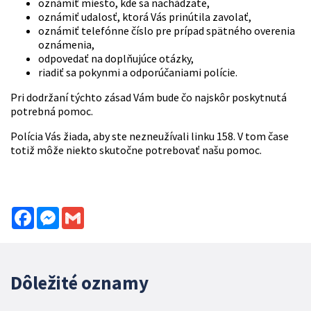
oznámiť miesto, kde sa nachádzate,
oznámiť udalosť, ktorá Vás prinútila zavolať,
oznámiť telefónne číslo pre prípad spätného overenia
oznámenia,
odpovedať na doplňujúce otázky,
riadiť sa pokynmi a odporúčaniami polície.
Pri dodržaní týchto zásad Vám bude čo najskôr poskytnutá
potrebná pomoc.
Polícia Vás žiada, aby ste nezneužívali linku 158. V tom čase
totiž môže niekto skutočne potrebovať našu pomoc.
Facebook
Messenger
Gmail
Dôležité oznamy