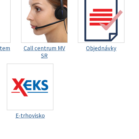
stem
Call centrum MV
Objednávky
SR
E-trhovisko