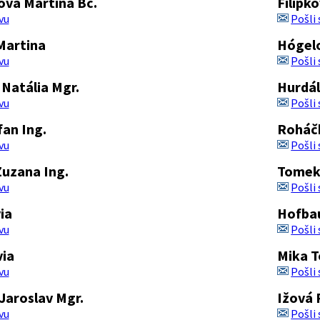
ová Martina Bc.
Filípk
vu
Pošli
Martina
Hógelo
vu
Pošli
Natália Mgr.
Hurdál
vu
Pošli
fan Ing.
Roháč
vu
Pošli
Zuzana Ing.
Tomek
vu
Pošli
ia
Hofba
vu
Pošli
via
Mika T
vu
Pošli
Jaroslav Mgr.
Ižová 
vu
Pošli