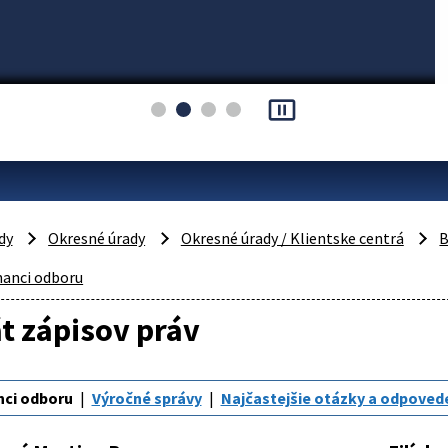
pause_presentation
dy
Okresné úrady
Okresné úrady / Klientske centrá
B
anci odboru
t zápisov práv
ci odboru
Výročné správy
Najčastejšie otázky a odpoved