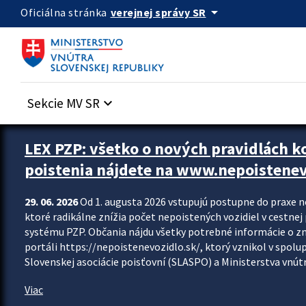
Preskocit na hlavný obsah
arrow_drop_down
verejnej správy SR
Oficiálna stránka
Sekcie MV SR
keyboard_arrow_down
Zastavit automatický posun upútavok
LEX PZP: všetko o nových pravidlách 
poistenia nájdete na www.nepoistenev
29. 06. 2026
Od 1. augusta 2026 vstupujú postupne do praxe 
ktoré radikálne znížia počet nepoistených vozidiel v cestne
systému PZP. Občania nájdu všetky potrebné informácie o 
portáli https://nepoistenevozidlo.sk/, ktorý vznikol v spolu
Slovenskej asociácie poisťovní (SLASPO) a Ministerstva vnútra
Viac