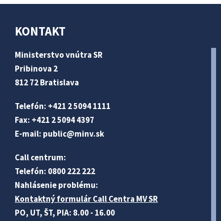
KONTAKT
Ministerstvo vnútra SR
Pribinova 2
812 72 Bratislava
Telefón: +421 2 5094 1111
Fax: +421 2 5094 4397
E-mail:
public@minv
.sk
Call centrum:
Telefón: 0800 222 222
Nahlásenie problému:
Kontaktný formulár Call Centra MV SR
PO, UT, ŠT, PIA: 8.00 - 16.00