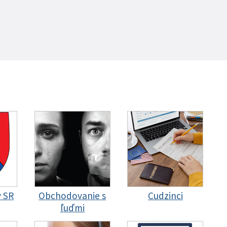
y SR
Obchodovanie s
Cudzinci
ľuďmi