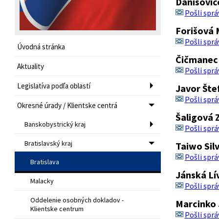
Danišovič
Pošli sprá
Forišová 
Pošli sprá
Úvodná stránka
Čičmanec 
Aktuality
Pošli sprá
Legislatíva podľa oblastí
Javor Šte
Pošli sprá
Okresné úrady / Klientske centrá
Šaligová 
Banskobystrický kraj
Pošli sprá
Bratislavský kraj
Taiwo Silv
Pošli sprá
Bratislava
Jánská Lí
Malacky
Pošli sprá
Oddelenie osobných dokladov -
Marcinko 
Klientske centrum
Pošli sprá