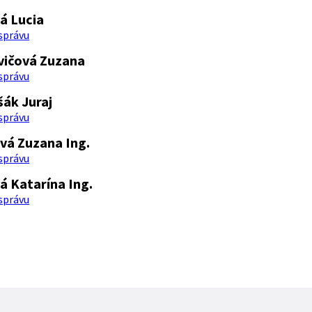
á Lucia
 správu
vičová Zuzana
 správu
ák Juraj
 správu
vá Zuzana Ing.
 správu
á Katarína Ing.
 správu