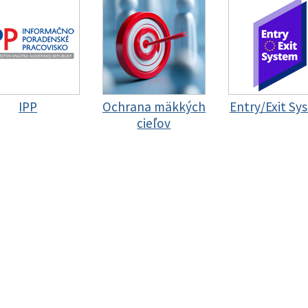
IPP
Ochrana mäkkých
Entry/Exit Sy
cieľov