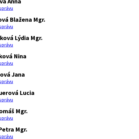
ová Anna
 správu
vá Blažena Mgr.
 správu
ková Lýdia Mgr.
 správu
ková Nina
 správu
ová Jana
 správu
uerová Lucia
 správu
omáš Mgr.
 správu
Petra Mgr.
 správu