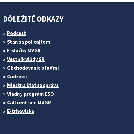
DÔLEŽITÉ ODKAZY
Podcast
Stan sa policajtom
E-služby MV SR
Vestník vlády SR
Obchodovanie s ľuďmi
Cudzinci
Miestna štátna správa
Vládny program ESO
Call centrum MV SR
E-trhovisko