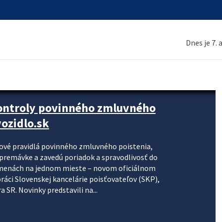
Dnes je 7.
kontroly povinného zmluvného
ozidlo.sk
nové pravidlá povinného zmluvného poistenia,
j premávke a zavedú poriadok a spravodlivosť do
zmenách na jednom mieste – novom oficiálnom
práci Slovenskej kancelárie poisťovateľov (SKP),
 SR. Novinky predstavili na...