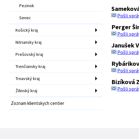
Pezinok
Sameková 
Pošli sprá
Senec
Perger Ši
Košický kraj
Pošli sprá
Nitriansky kraj
Janušek V
Pošli sprá
Prešovský kraj
Rybárikov
Trenčiansky kraj
Pošli sprá
Trnavský kraj
Bizíková 
Pošli sprá
Žilinský kraj
Zoznam klientskych centier