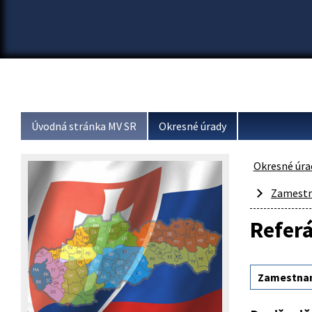
Úvodná stránka MV SR
Okresné úrady
Okresné úra
Zamestn
Referá
Zamestnan