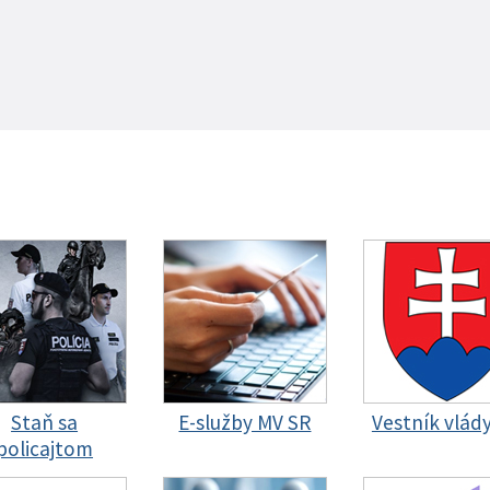
Staň sa
E-služby MV SR
Vestník vlád
policajtom