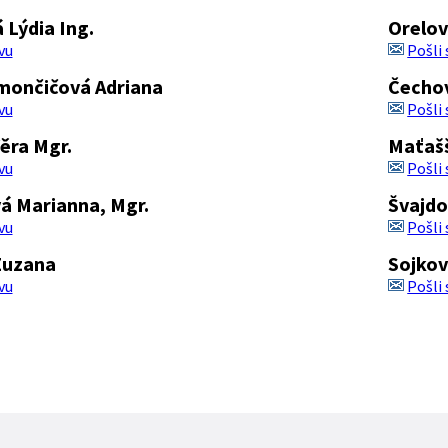
Lýdia Ing.
Orelov
vu
Pošli
mončičová Adriana
Čecho
vu
Pošli
ěra Mgr.
Maťašš
vu
Pošli
á Marianna, Mgr.
Švajdo
vu
Pošli
Zuzana
Sojkov
vu
Pošli