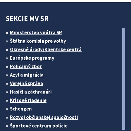
SEKCIE MV SR
Ministerstvo vnútra SR
Štátna komisia pre volby
Okresné úrady/Klientske centrá
Európske programy
Policajný zbor
Azyl a migrácia
Verejná správa
Hasiči a záchranári
Krízové riadenie
Schengen
Rozvoj občianskej spoločnosti
Športové centrum polície