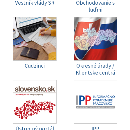
Vestník vlády SR
Obchodovanie s
ľuďmi
Cudzinci
Okresné úrady /
Klientske centrá
Ústredný portál
IPP