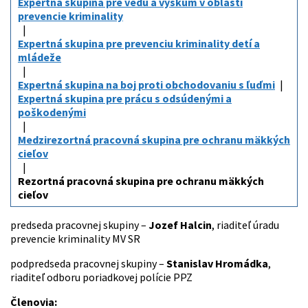
Expertná skupina pre vedu a výskum v oblasti
prevencie kriminality
Expertná skupina pre prevenciu kriminality detí a
mládeže
Expertná skupina na boj proti obchodovaniu s ľuďmi
Expertná skupina pre prácu s odsúdenými a
poškodenými
Medzirezortná pracovná skupina pre ochranu mäkkých
cieľov
Rezortná pracovná skupina pre ochranu mäkkých
cieľov
predseda pracovnej skupiny –
Jozef Halcin
, riaditeľ úradu
prevencie kriminality MV SR
podpredseda pracovnej skupiny –
Stanislav Hromádka
,
riaditeľ odboru poriadkovej polície PPZ
Členovia: