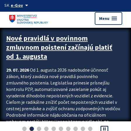
Preskocit na hlavný obsah
arrow_drop_down
SK
e-Gov
menu
Menu
Zastavit automatický posun upútavok
Nové pravidlá v povinnom
zmluvnom poistení začínajú platiť
od 1. augusta
29. 07. 2026
Od 1. augusta 2026 nadobudne účinnosť
zákon, ktorý zavádza nové pravidlá povinného
zmluvného poistenia. Legislatíva prinesie prísnejšiu
kontrolu PZP, automatizované zasielanie pokút aj
vyradenie dlhodobo nepoistených vozidiel z evidencie.
Cieľom je radikálne znížiť počet nepoistených vozidiel v
cestnej premávke a zvýšiť ochranu zodpovedných vodičov.
Podrobné informácie nájdu občania na oficiálnom
webovom portáli https://nepoistenevozidlo.sk/, na
pause_presentation
ktorom od augusta pribudne aj možnosť overiť si...