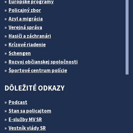
Európske programy
Policajný zbor
Azyl a migrácia
Verejná správa
Hasiči a záchranári
Krízové riadenie
Schengen
Rozvoj občianskej spoločnosti
Športové centrum polície
DÔLEŽITÉ ODKAZY
Podcast
Stan sa policajtom
E-služby MV SR
Vestník vlády SR