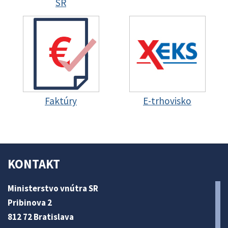
SR
Faktúry
E-trhovisko
KONTAKT
Ministerstvo vnútra SR
Pribinova 2
812 72 Bratislava