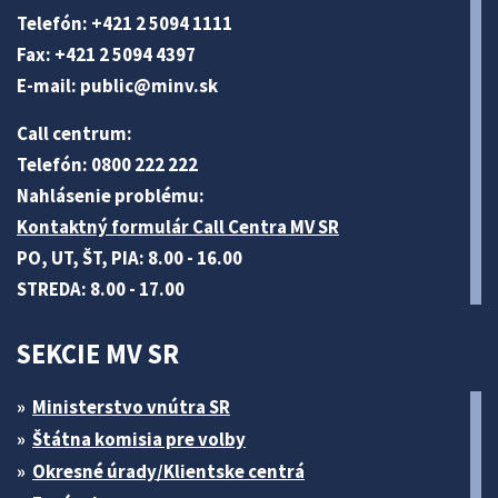
Telefón: +421 2 5094 1111
Fax: +421 2 5094 4397
E-mail:
public@minv
.sk
Call centrum:
Telefón: 0800 222 222
Nahlásenie problému:
Kontaktný formulár Call Centra MV SR
PO, UT, ŠT, PIA: 8.00 - 16.00
STREDA: 8.00 - 17.00
SEKCIE MV SR
Ministerstvo vnútra SR
Štátna komisia pre volby
Okresné úrady/Klientske centrá