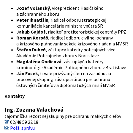
Jozef Voľanský
, viceprezident Hasičského
a záchranného zboru
Peter Ihnatišin
, riaditeľ odboru strategickej
komunikácie kancelárie ministra vnútra SR
Jakub Gajdoš
, riaditeľ protiteroristickej centrály PPZ
Roman Korpáš
, riaditeľ odboru civilnej ochrany
a krízového plánovania sekcie krízového riadenia MV SR
Štefan Dubeň
, zástupca katedry policajných vied
Akadémie Policajného zboru v Bratislave
Magdaléna Ondicová
, zástupkyňa katedry
kriminológie Akadémie Policajného zboru v Bratislave
Ján Fusek
, trvale prizývaný člen na zasadnutia
pracovnej skupiny, zástupca úradu pre ochranu
ústavných činiteľov a diplomatických misií MV SR
Kontakty
Ing. Zuzana Valachová
tajomníčka rezortnej skupiny pre ochranu mäkkých cieľov
02/48 59 22 18
Pošli správu